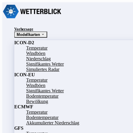
Vorhersage
Modellkarten
ICON-D2
Temperatur
Windböen
Niederschlag
Signifikantes Wetter
Simuliertes Radar
ICON-EU
Temperatur
Windböen
Signifikantes Wetter
Bodentemperatur
Bewölkung
ECMWF
Temperatur
Bodentemperatur
Akkumulierter Niederschlag
GFS