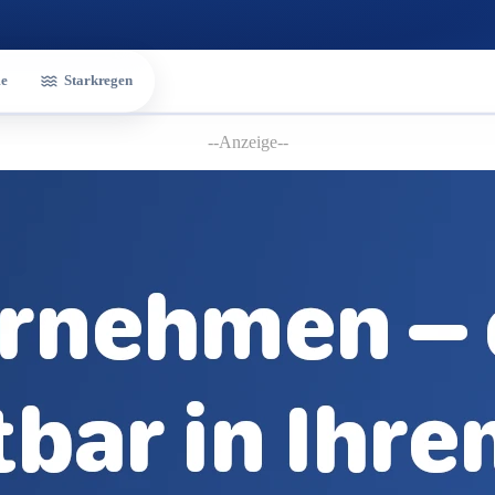
e
Starkregen
--Anzeige--