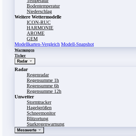
Temperatur
Bodentemperatur
Niederschlag
Weitere Wettermodelle
ICON-RUC
HARMONIE
AROME
GEM
Modellkarten-Vergleich
Modell-Snapshot
Warnungen
Ticker
Radar
Radar
Regenradar
Regensumme 1h
Regensumme 6h
Regensumme 12h
Unwetter
Stormtracker
Hagelgrößen
Schneemonitor
Blitzortung
Starkregenwarnung
Messwerte