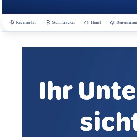
Regenradar
Stormtracker
Hagel
Regensumm