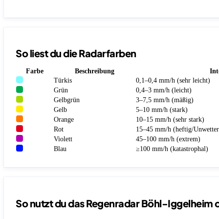
So liest du die Radarfarben
Farbe
Beschreibung
Int
Türkis
0,1–0,4 mm/h (sehr leicht)
Grün
0,4–3 mm/h (leicht)
Gelbgrün
3–7,5 mm/h (mäßig)
Gelb
5–10 mm/h (stark)
Orange
10–15 mm/h (sehr stark)
Rot
15–45 mm/h (heftig/Unwetter
Violett
45–100 mm/h (extrem)
Blau
≥100 mm/h (katastrophal)
So nutzt du das Regenradar Böhl-Iggelheim 