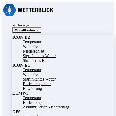
Vorhersage
Modellkarten
ICON-D2
Temperatur
Windböen
Niederschlag
Signifikantes Wetter
Simuliertes Radar
ICON-EU
Temperatur
Windböen
Signifikantes Wetter
Bodentemperatur
Bewölkung
ECMWF
Temperatur
Bodentemperatur
Akkumulierter Niederschlag
GFS