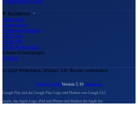
Kundenportal Login
Rechtliches
Impressum
Datenschutz
Nutzungsrichtlinien
AGB App
AGB API
AGB Werbeportal
Cookie-Einstellungen
Quellen
© 2026 Wetterblick, MSlabs. Alle Rechte vorbehalten.
Website-Status
Version 5.10
Changelog
Google Play und das Google Play-Logo sind Marken von Google LLC.
Apple, das Apple-Logo, iPad und iPhone sind Marken der Apple Inc.