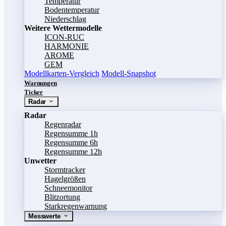
Temperatur
Bodentemperatur
Niederschlag
Weitere Wettermodelle
ICON-RUC
HARMONIE
AROME
GEM
Modellkarten-Vergleich
Modell-Snapshot
Warnungen
Ticker
Radar
Radar
Regenradar
Regensumme 1h
Regensumme 6h
Regensumme 12h
Unwetter
Stormtracker
Hagelgrößen
Schneemonitor
Blitzortung
Starkregenwarnung
Messwerte