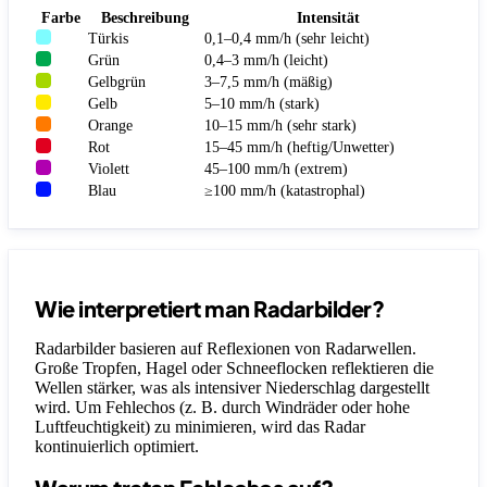
Farbe
Beschreibung
Intensität
Türkis
0,1–0,4 mm/h (sehr leicht)
Grün
0,4–3 mm/h (leicht)
Gelbgrün
3–7,5 mm/h (mäßig)
Gelb
5–10 mm/h (stark)
Orange
10–15 mm/h (sehr stark)
Rot
15–45 mm/h (heftig/Unwetter)
Violett
45–100 mm/h (extrem)
Blau
≥100 mm/h (katastrophal)
Wie interpretiert man Radarbilder?
Radarbilder basieren auf Reflexionen von Radarwellen.
Große Tropfen, Hagel oder Schneeflocken reflektieren die
Wellen stärker, was als intensiver Niederschlag dargestellt
wird. Um Fehlechos (z. B. durch Windräder oder hohe
Luftfeuchtigkeit) zu minimieren, wird das Radar
kontinuierlich optimiert.