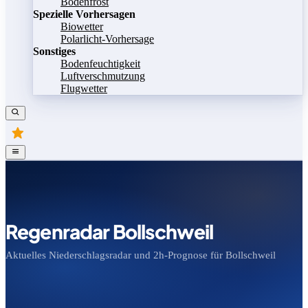
Bodenfrost
Spezielle Vorhersagen
Biowetter
Polarlicht-Vorhersage
Sonstiges
Bodenfeuchtigkeit
Luftverschmutzung
Flugwetter
Regenradar Bollschweil
Aktuelles Niederschlagsradar und 2h-Prognose für Bollschweil
Bild speichern
Legende