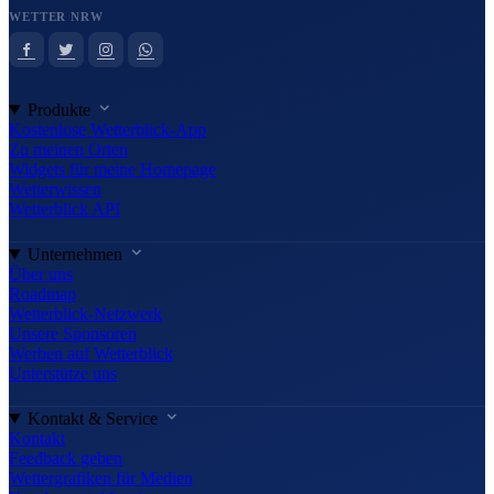
WETTER NRW
Produkte
Kostenlose Wetterblick-App
Zu meinen Orten
Widgets für meine Homepage
Wetterwissen
Wetterblick API
Unternehmen
Über uns
Roadmap
Wetterblick-Netzwerk
Unsere Sponsoren
Werben auf Wetterblick
Unterstütze uns
Kontakt & Service
Kontakt
Feedback geben
Wettergrafiken für Medien