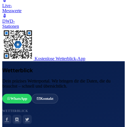
Live-
Messwerte
DWD-
Stationen
Kostenlose Wetterblick-App
Wetterblick
Dein präzises Wetterportal. Wir bringen dir die Daten, die du
brauchst – schnell und übersichtlich.
WhatsApp
Kontakt
WETTERBLICK