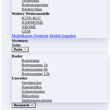
Temperatur
Bodentemperatur
Niederschlag
Weitere Wettermodelle
ICON-RUC
HARMONIE
AROME
GEM
Modellkarten-Vergleich
Modell-Snapshot
Warnungen
Ticker
Radar
Radar
Regenradar
Regensumme 1h
Regensumme 6h
Regensumme 12h
Unwetter
Stormtracker
Hagelgrößen
Schneemonitor
Blitzortung
Starkregenwarnung
Messwerte