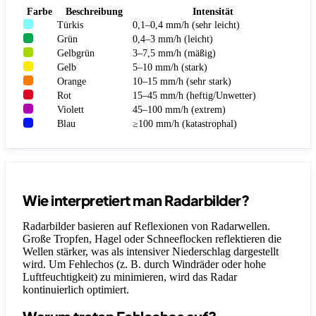
Farbe
Beschreibung
Intensität
Türkis
0,1–0,4 mm/h (sehr leicht)
Grün
0,4–3 mm/h (leicht)
Gelbgrün
3–7,5 mm/h (mäßig)
Gelb
5–10 mm/h (stark)
Orange
10–15 mm/h (sehr stark)
Rot
15–45 mm/h (heftig/Unwetter)
Violett
45–100 mm/h (extrem)
Blau
≥100 mm/h (katastrophal)
Wie interpretiert man Radarbilder?
Radarbilder basieren auf Reflexionen von Radarwellen.
Große Tropfen, Hagel oder Schneeflocken reflektieren die
Wellen stärker, was als intensiver Niederschlag dargestellt
wird. Um Fehlechos (z. B. durch Windräder oder hohe
Luftfeuchtigkeit) zu minimieren, wird das Radar
kontinuierlich optimiert.