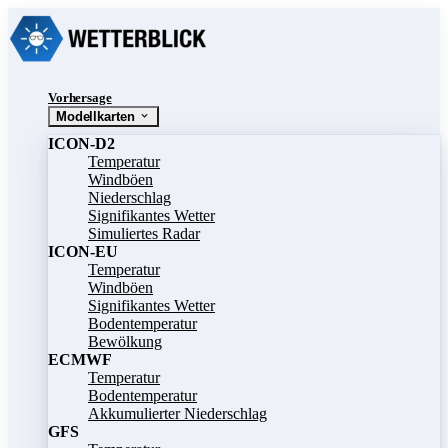
Vorhersage
Modellkarten
ICON-D2
Temperatur
Windböen
Niederschlag
Signifikantes Wetter
Simuliertes Radar
ICON-EU
Temperatur
Windböen
Signifikantes Wetter
Bodentemperatur
Bewölkung
ECMWF
Temperatur
Bodentemperatur
Akkumulierter Niederschlag
GFS