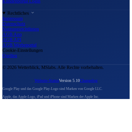
Kundenportal Login
Rechtliches
Impressum
Datenschutz
Nutzungsrichtlinien
AGB App
AGB API
AGB Werbeportal
Cookie-Einstellungen
Quellen
© 2026 Wetterblick, MSlabs. Alle Rechte vorbehalten.
Website-Status
Version 5.10
Changelog
Google Play und das Google Play-Logo sind Marken von Google LLC.
Apple, das Apple-Logo, iPad und iPhone sind Marken der Apple Inc.