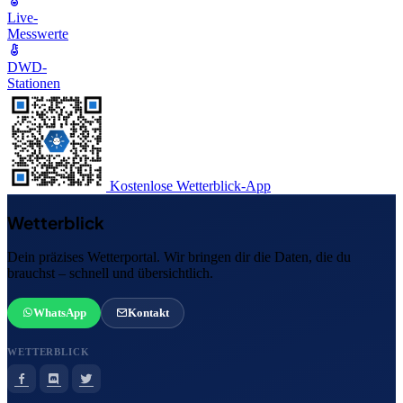
Live-
Messwerte
DWD-
Stationen
Kostenlose Wetterblick-App
Wetterblick
Dein präzises Wetterportal. Wir bringen dir die Daten, die du
brauchst – schnell und übersichtlich.
WhatsApp
Kontakt
WETTERBLICK