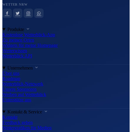
WETTER NRW
Produkte
Kostenlose Wetterblick-App
Zu meinen Orten
Widgets für meine Homepage
Wetterwissen
Wetterblick API
Unternehmen
Über uns
Roadmap
Wetterblick-Netzwerk
Unsere Sponsoren
Werben auf Wetterblick
Unterstütze uns
Kontakt & Service
Kontakt
Feedback geben
Wettergrafiken für Medien