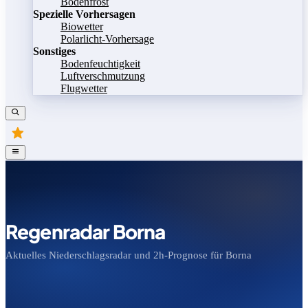
Bodenfrost
Spezielle Vorhersagen
Biowetter
Polarlicht-Vorhersage
Sonstiges
Bodenfeuchtigkeit
Luftverschmutzung
Flugwetter
Regenradar Borna
Aktuelles Niederschlagsradar und 2h-Prognose für Borna
Bild speichern
Legende