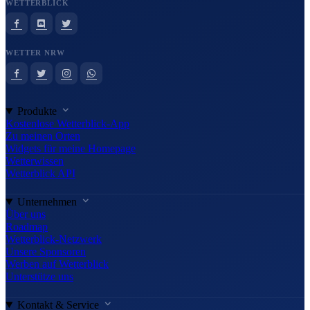
WETTERBLICK
WETTER NRW
Produkte
Kostenlose Wetterblick-App
Zu meinen Orten
Widgets für meine Homepage
Wetterwissen
Wetterblick API
Unternehmen
Über uns
Roadmap
Wetterblick-Netzwerk
Unsere Sponsoren
Werben auf Wetterblick
Unterstütze uns
Kontakt & Service