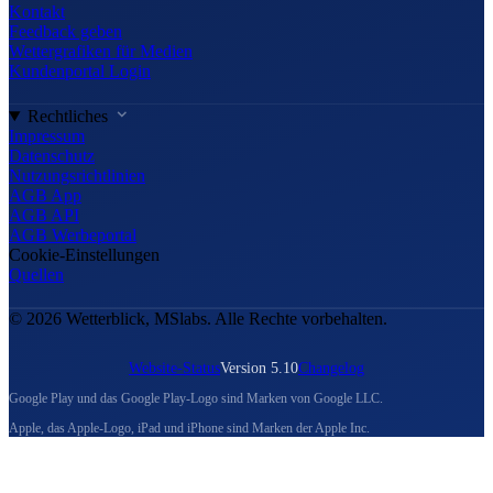
Kontakt
Feedback geben
Wettergrafiken für Medien
Kundenportal Login
Rechtliches
Impressum
Datenschutz
Nutzungsrichtlinien
AGB App
AGB API
AGB Werbeportal
Cookie-Einstellungen
Quellen
© 2026 Wetterblick, MSlabs. Alle Rechte vorbehalten.
Website-Status
Version 5.10
Changelog
Google Play und das Google Play-Logo sind Marken von Google LLC.
Apple, das Apple-Logo, iPad und iPhone sind Marken der Apple Inc.