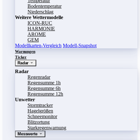
Temperatur
Bodentemperatur
Niederschlag
Weitere Wettermodelle
ICON-RUC
HARMONIE
AROME
GEM
Modellkarten-Vergleich
Modell-Snapshot
Warnungen
Ticker
Radar
Radar
Regenradar
Regensumme 1h
Regensumme 6h
Regensumme 12h
Unwetter
Stormtracker
Hagelgrößen
Schneemonitor
Blitzortung
Starkregenwarnung
Messwerte