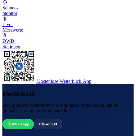
Schnee-
monitor
Live-
Messwerte
DWD-
Stationen
Kostenlose Wetterblick-App
Wetterblick
Dein präzises Wetterportal. Wir bringen dir die Daten, die du
brauchst – schnell und übersichtlich.
WhatsApp
Kontakt