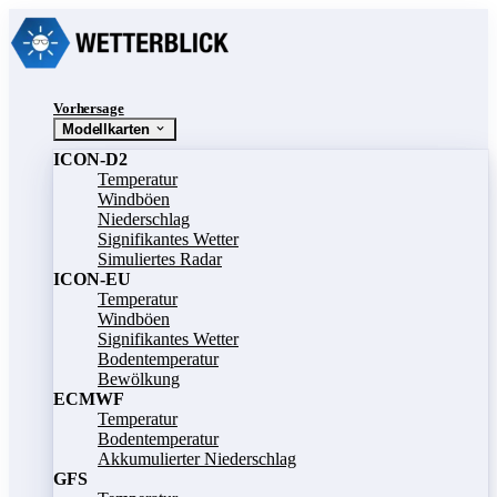
Vorhersage
Modellkarten
ICON-D2
Temperatur
Windböen
Niederschlag
Signifikantes Wetter
Simuliertes Radar
ICON-EU
Temperatur
Windböen
Signifikantes Wetter
Bodentemperatur
Bewölkung
ECMWF
Temperatur
Bodentemperatur
Akkumulierter Niederschlag
GFS