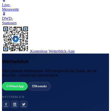
Live-
Messwerte
DWD-
Stationen
Kostenlose Wetterblick-App
Wetterblick
Dein präzises Wetterportal. Wir bringen dir die Daten, die du
brauchst – schnell und übersichtlich.
WhatsApp
Kontakt
WETTERBLICK