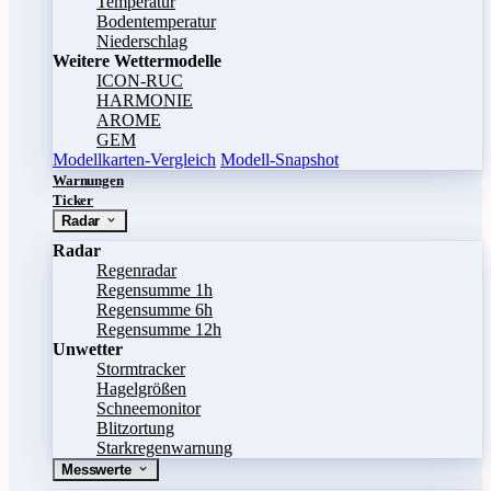
Temperatur
Bodentemperatur
Niederschlag
Weitere Wettermodelle
ICON-RUC
HARMONIE
AROME
GEM
Modellkarten-Vergleich
Modell-Snapshot
Warnungen
Ticker
Radar
Radar
Regenradar
Regensumme 1h
Regensumme 6h
Regensumme 12h
Unwetter
Stormtracker
Hagelgrößen
Schneemonitor
Blitzortung
Starkregenwarnung
Messwerte