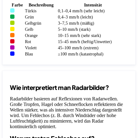
Farbe
Beschreibung
Intensität
Türkis
0,1–0,4 mm/h (sehr leicht)
Grün
0,4–3 mm/h (leicht)
Gelbgrün
3–7,5 mm/h (mäßig)
Gelb
5–10 mm/h (stark)
Orange
10–15 mm/h (sehr stark)
Rot
15–45 mm/h (heftig/Unwetter)
Violett
45–100 mm/h (extrem)
Blau
≥100 mm/h (katastrophal)
Wie interpretiert man Radarbilder?
Radarbilder basieren auf Reflexionen von Radarwellen.
Große Tropfen, Hagel oder Schneeflocken reflektieren die
Wellen stärker, was als intensiver Niederschlag dargestellt
wird. Um Fehlechos (z. B. durch Windräder oder hohe
Luftfeuchtigkeit) zu minimieren, wird das Radar
kontinuierlich optimiert.