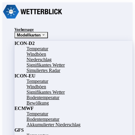
Vorhersage
Modellkarten
ICON-D2
Temperatur
Windböen
Niederschlag
Signifikantes Wetter
Simuliertes Radar
ICON-EU
Temperatur
Windböen
Signifikantes Wetter
Bodentemperatur
Bewölkung
ECMWF
Temperatur
Bodentemperatur
Akkumulierter Niederschlag
GFS