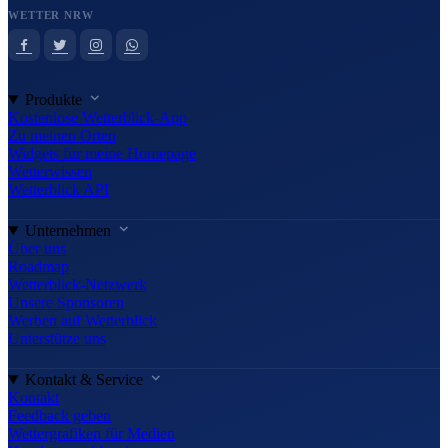
WETTER NRW
Produkte
Kostenlose Wetterblick-App
Zu meinen Orten
Widgets für meine Homepage
Wetterwissen
Wetterblick API
Unternehmen
Über uns
Roadmap
Wetterblick-Netzwerk
Unsere Sponsoren
Werben auf Wetterblick
Unterstütze uns
Kontakt & Service
Kontakt
Feedback geben
Wettergrafiken für Medien