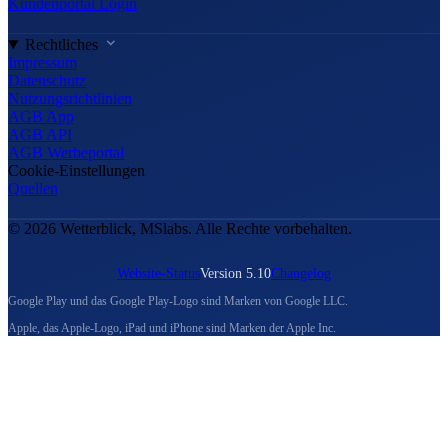
Kundenportal Login
Rechtliches
Impressum
Datenschutz
Nutzungsrichtlinien
AGB App
AGB API
AGB Werbeportal
Cookie-Einstellungen
Quellen
© 2026 Wetterblick, MSlabs. Alle Rechte vorbehalten.
Website-Status
Version 5.10
Changelog
Google Play und das Google Play-Logo sind Marken von Google LLC.
Apple, das Apple-Logo, iPad und iPhone sind Marken der Apple Inc.