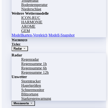
Temperatur
Bodentemperatur
Niederschlag
Weitere Wettermodelle
ICON-RUC
HARMONIE
AROME
GEM
Modellkarten-Vergleich
Modell-Snapshot
Warnungen
Ticker
Radar
Radar
Regenradar
Regensumme 1h
Regensumme 6h
Regensumme 12h
Unwetter
Stormtracker
Hagelgrößen
Schneemonitor
Blitzortung
Starkregenwarnung
Messwerte