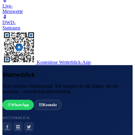
Live-
Messwerte
DWD-
Stationen
Kostenlose Wetterblick-App
Wetterblick
Dein präzises Wetterportal. Wir bringen dir die Daten, die du
brauchst – schnell und übersichtlich.
WhatsApp
Kontakt
WETTERBLICK