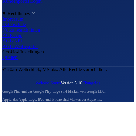
Kundenportal Login
Rechtliches
Impressum
Datenschutz
Nutzungsrichtlinien
AGB App
AGB API
AGB Werbeportal
Cookie-Einstellungen
Quellen
© 2026 Wetterblick, MSlabs. Alle Rechte vorbehalten.
Website-Status
Version 5.10
Changelog
Google Play und das Google Play-Logo sind Marken von Google LLC.
Apple, das Apple-Logo, iPad und iPhone sind Marken der Apple Inc.