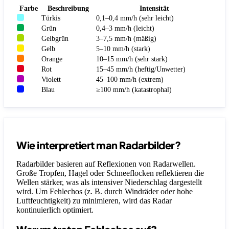
Farbe
Beschreibung
Intensität
Türkis
0,1–0,4 mm/h (sehr leicht)
Grün
0,4–3 mm/h (leicht)
Gelbgrün
3–7,5 mm/h (mäßig)
Gelb
5–10 mm/h (stark)
Orange
10–15 mm/h (sehr stark)
Rot
15–45 mm/h (heftig/Unwetter)
Violett
45–100 mm/h (extrem)
Blau
≥100 mm/h (katastrophal)
Wie interpretiert man Radarbilder?
Radarbilder basieren auf Reflexionen von Radarwellen.
Große Tropfen, Hagel oder Schneeflocken reflektieren die
Wellen stärker, was als intensiver Niederschlag dargestellt
wird. Um Fehlechos (z. B. durch Windräder oder hohe
Luftfeuchtigkeit) zu minimieren, wird das Radar
kontinuierlich optimiert.