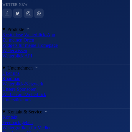
WETTER NRW
Produkte
Kostenlose Wetterblick-App
Zu meinen Orten
Widgets für meine Homepage
Wetterwissen
Wetterblick API
Unternehmen
Über uns
Roadmap
Wetterblick-Netzwerk
Unsere Sponsoren
Werben auf Wetterblick
Unterstütze uns
Kontakt & Service
Kontakt
Feedback geben
Wettergrafiken für Medien