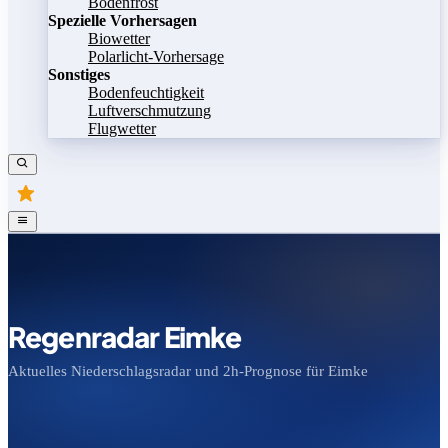
Bodenfrost
Spezielle Vorhersagen
Biowetter
Polarlicht-Vorhersage
Sonstiges
Bodenfeuchtigkeit
Luftverschmutzung
Flugwetter
Regenradar Eimke
Aktuelles Niederschlagsradar und 2h-Prognose für Eimke
Bild speichern
Legende