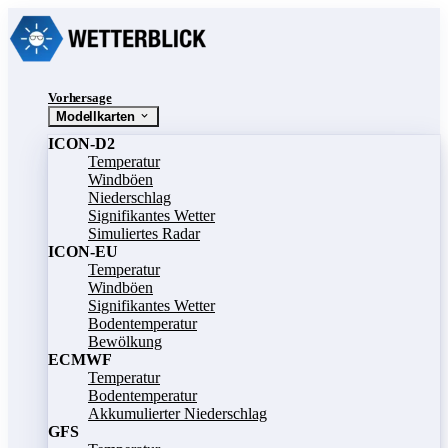
Vorhersage
Modellkarten
ICON-D2
Temperatur
Windböen
Niederschlag
Signifikantes Wetter
Simuliertes Radar
ICON-EU
Temperatur
Windböen
Signifikantes Wetter
Bodentemperatur
Bewölkung
ECMWF
Temperatur
Bodentemperatur
Akkumulierter Niederschlag
GFS