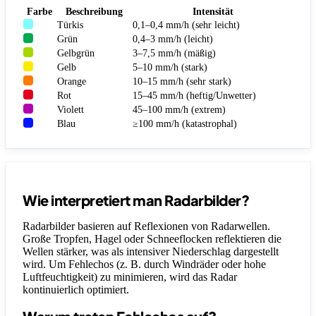
Farbe
Beschreibung
Intensität
Türkis
0,1–0,4 mm/h (sehr leicht)
Grün
0,4–3 mm/h (leicht)
Gelbgrün
3–7,5 mm/h (mäßig)
Gelb
5–10 mm/h (stark)
Orange
10–15 mm/h (sehr stark)
Rot
15–45 mm/h (heftig/Unwetter)
Violett
45–100 mm/h (extrem)
Blau
≥100 mm/h (katastrophal)
Wie interpretiert man Radarbilder?
Radarbilder basieren auf Reflexionen von Radarwellen.
Große Tropfen, Hagel oder Schneeflocken reflektieren die
Wellen stärker, was als intensiver Niederschlag dargestellt
wird. Um Fehlechos (z. B. durch Windräder oder hohe
Luftfeuchtigkeit) zu minimieren, wird das Radar
kontinuierlich optimiert.