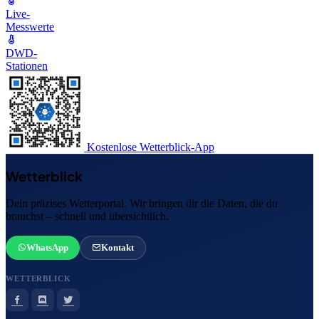
Live-
Messwerte
DWD-
Stationen
Kostenlose Wetterblick-App
Wetterblick
Dein präzises Wetterportal. Wir bringen dir die Daten, die du
brauchst – schnell und übersichtlich.
WhatsApp
Kontakt
WETTERBLICK