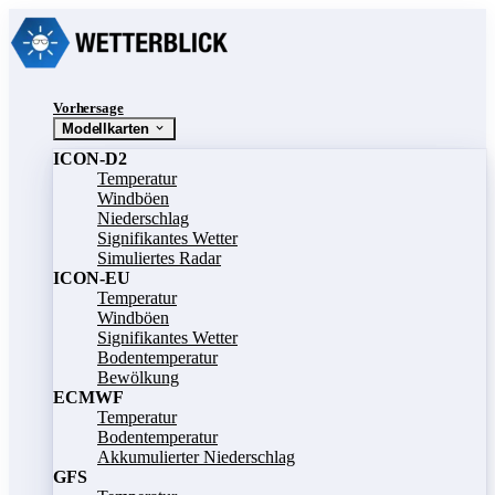
Vorhersage
Modellkarten
ICON-D2
Temperatur
Windböen
Niederschlag
Signifikantes Wetter
Simuliertes Radar
ICON-EU
Temperatur
Windböen
Signifikantes Wetter
Bodentemperatur
Bewölkung
ECMWF
Temperatur
Bodentemperatur
Akkumulierter Niederschlag
GFS