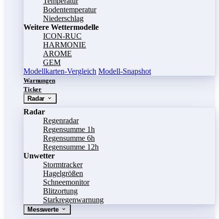
Temperatur
Bodentemperatur
Niederschlag
Weitere Wettermodelle
ICON-RUC
HARMONIE
AROME
GEM
Modellkarten-Vergleich
Modell-Snapshot
Warnungen
Ticker
Radar
Radar
Regenradar
Regensumme 1h
Regensumme 6h
Regensumme 12h
Unwetter
Stormtracker
Hagelgrößen
Schneemonitor
Blitzortung
Starkregenwarnung
Messwerte