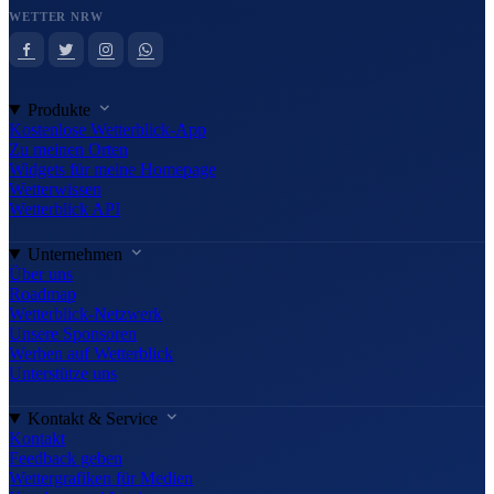
WETTER NRW
Produkte
Kostenlose Wetterblick-App
Zu meinen Orten
Widgets für meine Homepage
Wetterwissen
Wetterblick API
Unternehmen
Über uns
Roadmap
Wetterblick-Netzwerk
Unsere Sponsoren
Werben auf Wetterblick
Unterstütze uns
Kontakt & Service
Kontakt
Feedback geben
Wettergrafiken für Medien