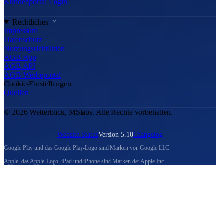
Kundenportal Login
Rechtliches
Impressum
Datenschutz
Nutzungsrichtlinien
AGB App
AGB API
AGB Werbeportal
Cookie-Einstellungen
Quellen
© 2026 Wetterblick, MSlabs. Alle Rechte vorbehalten.
Website-Status
Version 5.10
Changelog
Google Play und das Google Play-Logo sind Marken von Google LLC.
Apple, das Apple-Logo, iPad und iPhone sind Marken der Apple Inc.