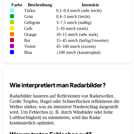
Farbe
Beschreibung
Intensität
Türkis
0,1–0,4 mm/h (sehr leicht)
Grün
0,4–3 mm/h (leicht)
Gelbgrün
3–7,5 mm/h (mäßig)
Gelb
5–10 mm/h (stark)
Orange
10–15 mm/h (sehr stark)
Rot
15–45 mm/h (heftig/Unwetter)
Violett
45–100 mm/h (extrem)
Blau
≥100 mm/h (katastrophal)
Wie interpretiert man Radarbilder?
Radarbilder basieren auf Reflexionen von Radarwellen.
Große Tropfen, Hagel oder Schneeflocken reflektieren die
Wellen stärker, was als intensiver Niederschlag dargestellt
wird. Um Fehlechos (z. B. durch Windräder oder hohe
Luftfeuchtigkeit) zu minimieren, wird das Radar
kontinuierlich optimiert.