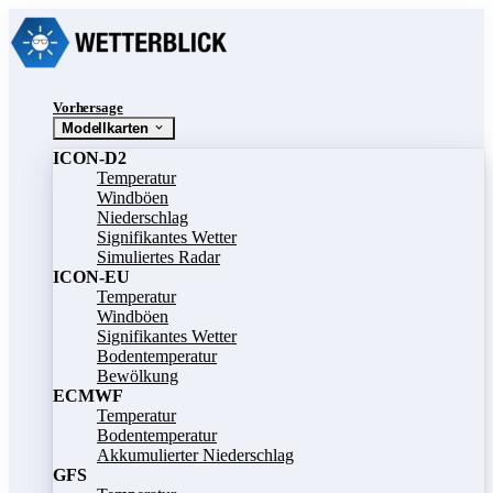
Vorhersage
Modellkarten
ICON-D2
Temperatur
Windböen
Niederschlag
Signifikantes Wetter
Simuliertes Radar
ICON-EU
Temperatur
Windböen
Signifikantes Wetter
Bodentemperatur
Bewölkung
ECMWF
Temperatur
Bodentemperatur
Akkumulierter Niederschlag
GFS