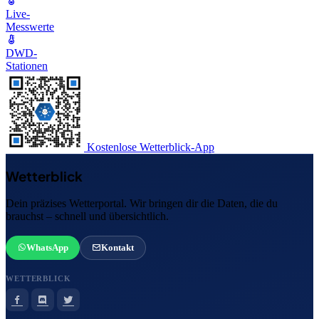
Live-
Messwerte
DWD-
Stationen
Kostenlose Wetterblick-App
Wetterblick
Dein präzises Wetterportal. Wir bringen dir die Daten, die du
brauchst – schnell und übersichtlich.
WhatsApp
Kontakt
WETTERBLICK