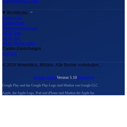
Kundenportal Login
Rechtliches
Impressum
Datenschutz
Nutzungsrichtlinien
AGB App
AGB API
AGB Werbeportal
Cookie-Einstellungen
Quellen
© 2026 Wetterblick, MSlabs. Alle Rechte vorbehalten.
Website-Status
Version 5.10
Changelog
Google Play und das Google Play-Logo sind Marken von Google LLC.
Apple, das Apple-Logo, iPad und iPhone sind Marken der Apple Inc.