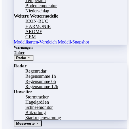
Temperatur
Bodentemperatur
Niederschlag
Weitere Wettermodelle
ICON-RUC
HARMONIE
AROME
GEM
Modellkarten-Vergleich
Modell-Snapshot
Warnungen
Ticker
Radar
Radar
Regenradar
Regensumme 1h
Regensumme 6h
Regensumme 12h
Unwetter
Stormtracker
Hagelgrößen
Schneemonitor
Blitzortung
Starkregenwarnung
Messwerte