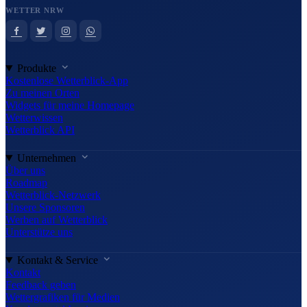
WETTER NRW
Produkte
Kostenlose Wetterblick-App
Zu meinen Orten
Widgets für meine Homepage
Wetterwissen
Wetterblick API
Unternehmen
Über uns
Roadmap
Wetterblick-Netzwerk
Unsere Sponsoren
Werben auf Wetterblick
Unterstütze uns
Kontakt & Service
Kontakt
Feedback geben
Wettergrafiken für Medien