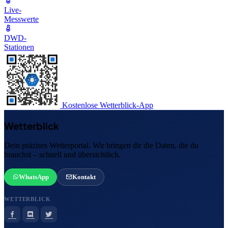
Live-
Messwerte
DWD-
Stationen
Kostenlose Wetterblick-App
Wetterblick
Dein präzises Wetterportal. Wir bringen dir die Daten, die du
brauchst – schnell und übersichtlich.
WhatsApp
Kontakt
WETTERBLICK