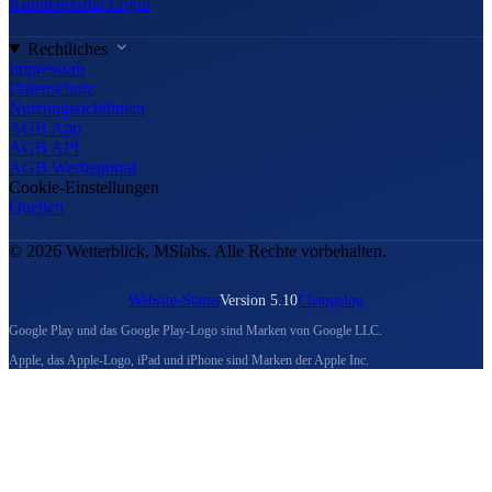
Kundenportal Login
Rechtliches
Impressum
Datenschutz
Nutzungsrichtlinien
AGB App
AGB API
AGB Werbeportal
Cookie-Einstellungen
Quellen
© 2026 Wetterblick, MSlabs. Alle Rechte vorbehalten.
Website-Status
Version 5.10
Changelog
Google Play und das Google Play-Logo sind Marken von Google LLC.
Apple, das Apple-Logo, iPad und iPhone sind Marken der Apple Inc.