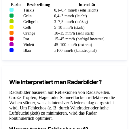
Farbe
Beschreibung
Intensität
Türkis
0,1–0,4 mm/h (sehr leicht)
Grün
0,4–3 mm/h (leicht)
Gelbgrün
3–7,5 mm/h (mäßig)
Gelb
5–10 mm/h (stark)
Orange
10–15 mm/h (sehr stark)
Rot
15–45 mm/h (heftig/Unwetter)
Violett
45–100 mm/h (extrem)
Blau
≥100 mm/h (katastrophal)
Wie interpretiert man Radarbilder?
Radarbilder basieren auf Reflexionen von Radarwellen.
Große Tropfen, Hagel oder Schneeflocken reflektieren die
Wellen stärker, was als intensiver Niederschlag dargestellt
wird. Um Fehlechos (z. B. durch Windräder oder hohe
Luftfeuchtigkeit) zu minimieren, wird das Radar
kontinuierlich optimiert.