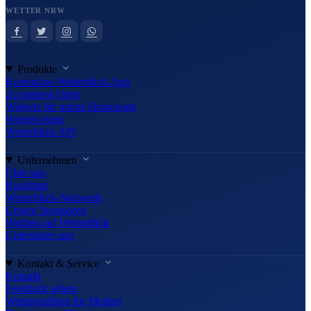
WETTER NRW
Produkte
Kostenlose Wetterblick-App
Zu meinen Orten
Widgets für meine Homepage
Wetterwissen
Wetterblick API
Unternehmen
Über uns
Roadmap
Wetterblick-Netzwerk
Unsere Sponsoren
Werben auf Wetterblick
Unterstütze uns
Kontakt & Service
Kontakt
Feedback geben
Wettergrafiken für Medien