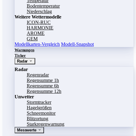
Temperatur
Bodentemperatur
Niederschlag
Weitere Wettermodelle
ICON-RUC
HARMONIE
AROME
GEM
Modellkarten-Vergleich
Modell-Snapshot
Warnungen
Ticker
Radar
Radar
Regenradar
Regensumme 1h
Regensumme 6h
Regensumme 12h
Unwetter
Stormtracker
Hagelgrößen
Schneemonitor
Blitzortung
Starkregenwarnung
Messwerte