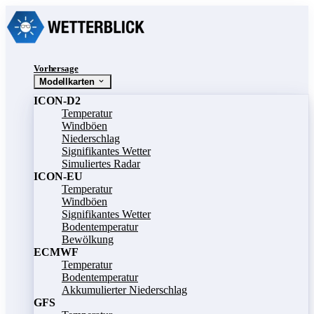
Vorhersage
Modellkarten
ICON-D2
Temperatur
Windböen
Niederschlag
Signifikantes Wetter
Simuliertes Radar
ICON-EU
Temperatur
Windböen
Signifikantes Wetter
Bodentemperatur
Bewölkung
ECMWF
Temperatur
Bodentemperatur
Akkumulierter Niederschlag
GFS