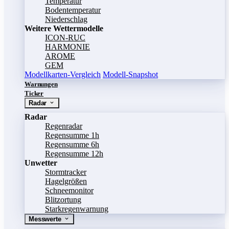
Temperatur
Bodentemperatur
Niederschlag
Weitere Wettermodelle
ICON-RUC
HARMONIE
AROME
GEM
Modellkarten-Vergleich
Modell-Snapshot
Warnungen
Ticker
Radar
Radar
Regenradar
Regensumme 1h
Regensumme 6h
Regensumme 12h
Unwetter
Stormtracker
Hagelgrößen
Schneemonitor
Blitzortung
Starkregenwarnung
Messwerte