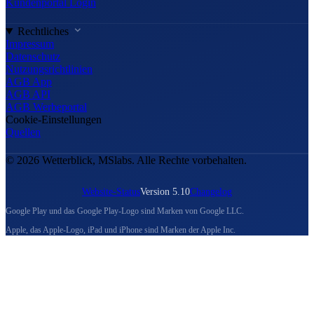
Kundenportal Login
Rechtliches
Impressum
Datenschutz
Nutzungsrichtlinien
AGB App
AGB API
AGB Werbeportal
Cookie-Einstellungen
Quellen
© 2026 Wetterblick, MSlabs. Alle Rechte vorbehalten.
Website-Status
Version 5.10
Changelog
Google Play und das Google Play-Logo sind Marken von Google LLC.
Apple, das Apple-Logo, iPad und iPhone sind Marken der Apple Inc.