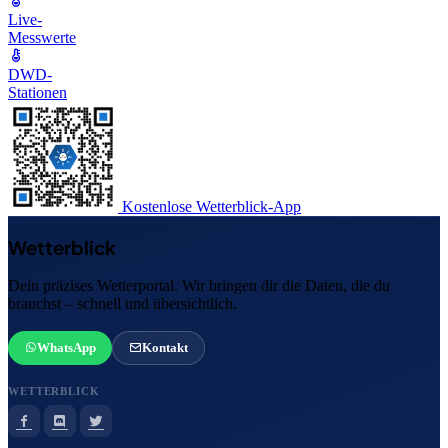
Live-
Messwerte
DWD-
Stationen
Kostenlose Wetterblick-App
Wetterblick
Dein präzises Wetterportal. Wir bringen dir die Daten, die du
brauchst – schnell und übersichtlich.
WhatsApp
Kontakt
WETTERBLICK