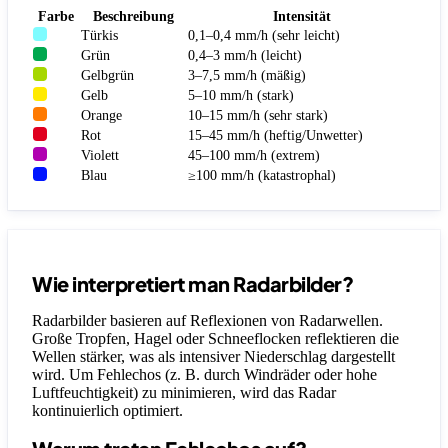
Farbe
Beschreibung
Intensität
Türkis
0,1–0,4 mm/h (sehr leicht)
Grün
0,4–3 mm/h (leicht)
Gelbgrün
3–7,5 mm/h (mäßig)
Gelb
5–10 mm/h (stark)
Orange
10–15 mm/h (sehr stark)
Rot
15–45 mm/h (heftig/Unwetter)
Violett
45–100 mm/h (extrem)
Blau
≥100 mm/h (katastrophal)
Wie interpretiert man Radarbilder?
Radarbilder basieren auf Reflexionen von Radarwellen.
Große Tropfen, Hagel oder Schneeflocken reflektieren die
Wellen stärker, was als intensiver Niederschlag dargestellt
wird. Um Fehlechos (z. B. durch Windräder oder hohe
Luftfeuchtigkeit) zu minimieren, wird das Radar
kontinuierlich optimiert.