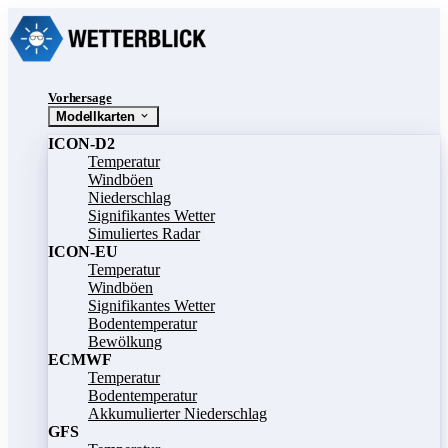
Vorhersage
Modellkarten
ICON-D2
Temperatur
Windböen
Niederschlag
Signifikantes Wetter
Simuliertes Radar
ICON-EU
Temperatur
Windböen
Signifikantes Wetter
Bodentemperatur
Bewölkung
ECMWF
Temperatur
Bodentemperatur
Akkumulierter Niederschlag
GFS