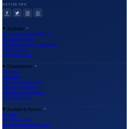
WETTER NRW
Produkte
Kostenlose Wetterblick-App
Zu meinen Orten
Widgets für meine Homepage
Wetterwissen
Wetterblick API
Unternehmen
Über uns
Roadmap
Wetterblick-Netzwerk
Unsere Sponsoren
Werben auf Wetterblick
Unterstütze uns
Kontakt & Service
Kontakt
Feedback geben
Wettergrafiken für Medien