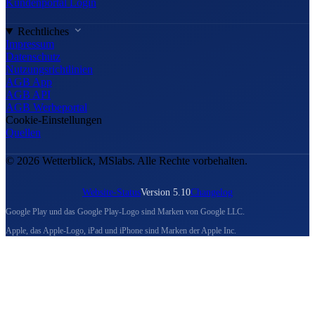
Kundenportal Login
Rechtliches
Impressum
Datenschutz
Nutzungsrichtlinien
AGB App
AGB API
AGB Werbeportal
Cookie-Einstellungen
Quellen
© 2026 Wetterblick, MSlabs. Alle Rechte vorbehalten.
Website-Status
Version 5.10
Changelog
Google Play und das Google Play-Logo sind Marken von Google LLC.
Apple, das Apple-Logo, iPad und iPhone sind Marken der Apple Inc.