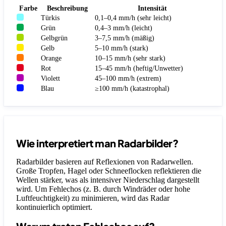
Farbe
Beschreibung
Intensität
Türkis
0,1–0,4 mm/h (sehr leicht)
Grün
0,4–3 mm/h (leicht)
Gelbgrün
3–7,5 mm/h (mäßig)
Gelb
5–10 mm/h (stark)
Orange
10–15 mm/h (sehr stark)
Rot
15–45 mm/h (heftig/Unwetter)
Violett
45–100 mm/h (extrem)
Blau
≥100 mm/h (katastrophal)
Wie interpretiert man Radarbilder?
Radarbilder basieren auf Reflexionen von Radarwellen.
Große Tropfen, Hagel oder Schneeflocken reflektieren die
Wellen stärker, was als intensiver Niederschlag dargestellt
wird. Um Fehlechos (z. B. durch Windräder oder hohe
Luftfeuchtigkeit) zu minimieren, wird das Radar
kontinuierlich optimiert.