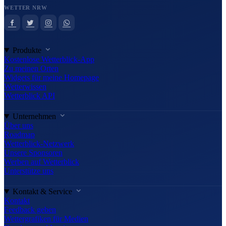
WETTER NRW
Produkte
Kostenlose Wetterblick-App
Zu meinen Orten
Widgets für meine Homepage
Wetterwissen
Wetterblick API
Unternehmen
Über uns
Roadmap
Wetterblick-Netzwerk
Unsere Sponsoren
Werben auf Wetterblick
Unterstütze uns
Kontakt & Service
Kontakt
Feedback geben
Wettergrafiken für Medien