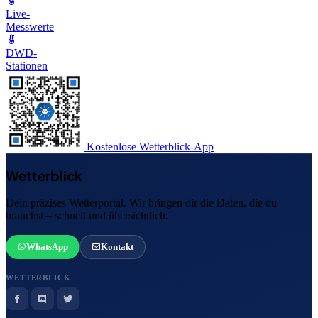
Live-
Messwerte
DWD-
Stationen
Kostenlose Wetterblick-App
Wetterblick
Dein präzises Wetterportal. Wir bringen dir die Daten, die du
brauchst – schnell und übersichtlich.
WhatsApp
Kontakt
WETTERBLICK