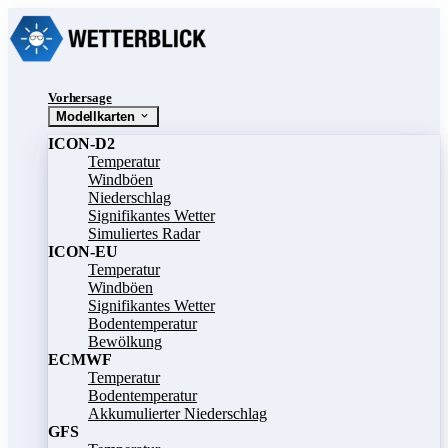
Vorhersage
Modellkarten
ICON-D2
Temperatur
Windböen
Niederschlag
Signifikantes Wetter
Simuliertes Radar
ICON-EU
Temperatur
Windböen
Signifikantes Wetter
Bodentemperatur
Bewölkung
ECMWF
Temperatur
Bodentemperatur
Akkumulierter Niederschlag
GFS