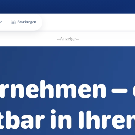
e
Starkregen
--Anzeige--