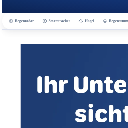
Regenradar
Stormtracker
Hagel
Regensumm