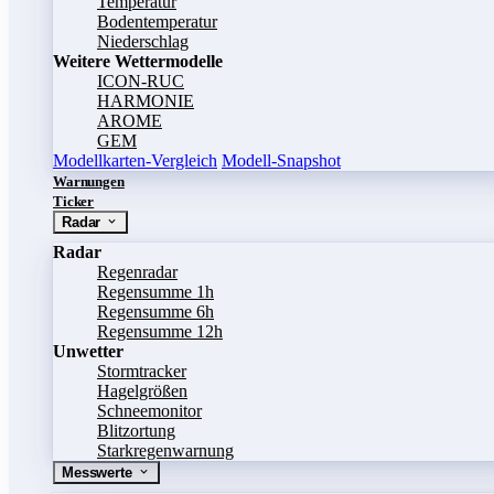
Temperatur
Bodentemperatur
Niederschlag
Weitere Wettermodelle
ICON-RUC
HARMONIE
AROME
GEM
Modellkarten-Vergleich
Modell-Snapshot
Warnungen
Ticker
Radar
Radar
Regenradar
Regensumme 1h
Regensumme 6h
Regensumme 12h
Unwetter
Stormtracker
Hagelgrößen
Schneemonitor
Blitzortung
Starkregenwarnung
Messwerte