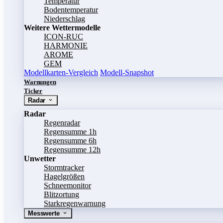
Temperatur
Bodentemperatur
Niederschlag
Weitere Wettermodelle
ICON-RUC
HARMONIE
AROME
GEM
Modellkarten-Vergleich
Modell-Snapshot
Warnungen
Ticker
Radar
Radar
Regenradar
Regensumme 1h
Regensumme 6h
Regensumme 12h
Unwetter
Stormtracker
Hagelgrößen
Schneemonitor
Blitzortung
Starkregenwarnung
Messwerte