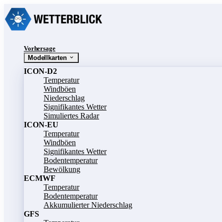
Vorhersage
Modellkarten
ICON-D2
Temperatur
Windböen
Niederschlag
Signifikantes Wetter
Simuliertes Radar
ICON-EU
Temperatur
Windböen
Signifikantes Wetter
Bodentemperatur
Bewölkung
ECMWF
Temperatur
Bodentemperatur
Akkumulierter Niederschlag
GFS