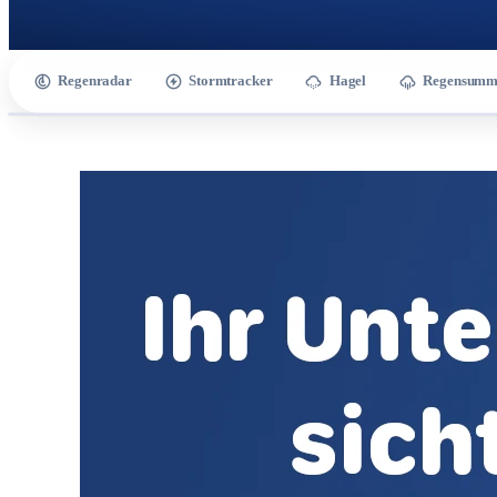
Regenradar
Stormtracker
Hagel
Regensumm