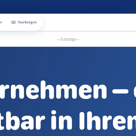
e
Starkregen
--Anzeige--