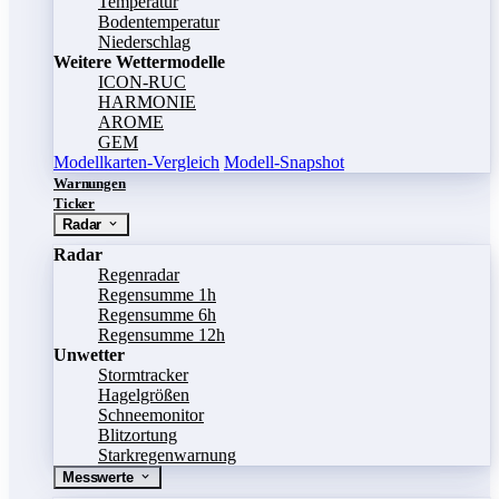
Temperatur
Bodentemperatur
Niederschlag
Weitere Wettermodelle
ICON-RUC
HARMONIE
AROME
GEM
Modellkarten-Vergleich
Modell-Snapshot
Warnungen
Ticker
Radar
Radar
Regenradar
Regensumme 1h
Regensumme 6h
Regensumme 12h
Unwetter
Stormtracker
Hagelgrößen
Schneemonitor
Blitzortung
Starkregenwarnung
Messwerte