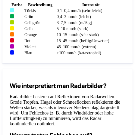
Farbe
Beschreibung
Intensität
Türkis
0,1–0,4 mm/h (sehr leicht)
Grün
0,4–3 mm/h (leicht)
Gelbgrün
3–7,5 mm/h (mäßig)
Gelb
5–10 mm/h (stark)
Orange
10–15 mm/h (sehr stark)
Rot
15–45 mm/h (heftig/Unwetter)
Violett
45–100 mm/h (extrem)
Blau
≥100 mm/h (katastrophal)
Wie interpretiert man Radarbilder?
Radarbilder basieren auf Reflexionen von Radarwellen.
Große Tropfen, Hagel oder Schneeflocken reflektieren die
Wellen stärker, was als intensiver Niederschlag dargestellt
wird. Um Fehlechos (z. B. durch Windräder oder hohe
Luftfeuchtigkeit) zu minimieren, wird das Radar
kontinuierlich optimiert.