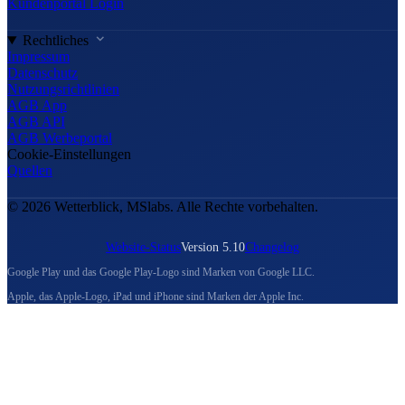
Kundenportal Login
Rechtliches
Impressum
Datenschutz
Nutzungsrichtlinien
AGB App
AGB API
AGB Werbeportal
Cookie-Einstellungen
Quellen
© 2026 Wetterblick, MSlabs. Alle Rechte vorbehalten.
Website-Status
Version 5.10
Changelog
Google Play und das Google Play-Logo sind Marken von Google LLC.
Apple, das Apple-Logo, iPad und iPhone sind Marken der Apple Inc.