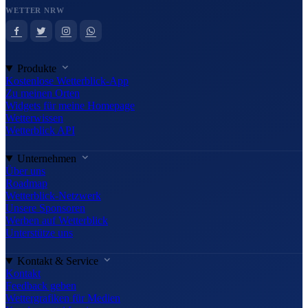
WETTER NRW
Produkte
Kostenlose Wetterblick-App
Zu meinen Orten
Widgets für meine Homepage
Wetterwissen
Wetterblick API
Unternehmen
Über uns
Roadmap
Wetterblick-Netzwerk
Unsere Sponsoren
Werben auf Wetterblick
Unterstütze uns
Kontakt & Service
Kontakt
Feedback geben
Wettergrafiken für Medien