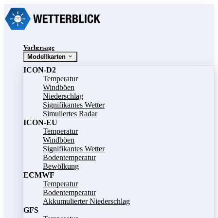
Vorhersage
Modellkarten
ICON-D2
Temperatur
Windböen
Niederschlag
Signifikantes Wetter
Simuliertes Radar
ICON-EU
Temperatur
Windböen
Signifikantes Wetter
Bodentemperatur
Bewölkung
ECMWF
Temperatur
Bodentemperatur
Akkumulierter Niederschlag
GFS