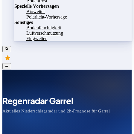
Bodenfrost
Spezielle Vorhersagen
Biowetter
Polarlicht-Vorhersage
Sonstiges
Bodenfeuchtigkeit
Luftverschmutzung
Flugwetter
Regenradar Garrel
Aktuelles Niederschlagsradar und 2h-Prognose für Garrel
Bild speichern
Legende