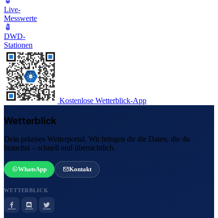
Live-
Messwerte
DWD-
Stationen
Kostenlose Wetterblick-App
Wetterblick
Dein präzises Wetterportal. Wir bringen dir die Daten, die du
brauchst – schnell und übersichtlich.
WhatsApp
Kontakt
WETTERBLICK