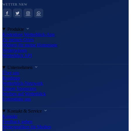
WETTER NRW
Produkte
Kostenlose Wetterblick-App
Zu meinen Orten
Widgets für meine Homepage
Wetterwissen
Wetterblick API
Unternehmen
Über uns
Roadmap
Wetterblick-Netzwerk
Unsere Sponsoren
Werben auf Wetterblick
Unterstütze uns
Kontakt & Service
Kontakt
Feedback geben
Wettergrafiken für Medien