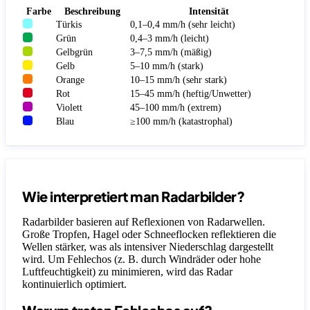
Farbe
Beschreibung
Intensität
Türkis
0,1–0,4 mm/h (sehr leicht)
Grün
0,4–3 mm/h (leicht)
Gelbgrün
3–7,5 mm/h (mäßig)
Gelb
5–10 mm/h (stark)
Orange
10–15 mm/h (sehr stark)
Rot
15–45 mm/h (heftig/Unwetter)
Violett
45–100 mm/h (extrem)
Blau
≥100 mm/h (katastrophal)
Wie interpretiert man Radarbilder?
Radarbilder basieren auf Reflexionen von Radarwellen.
Große Tropfen, Hagel oder Schneeflocken reflektieren die
Wellen stärker, was als intensiver Niederschlag dargestellt
wird. Um Fehlechos (z. B. durch Windräder oder hohe
Luftfeuchtigkeit) zu minimieren, wird das Radar
kontinuierlich optimiert.