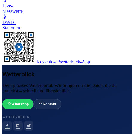
Live-
Messwerte
DWD-
Stationen
Kostenlose Wetterblick-App
Wetterblick
Dein präzises Wetterportal. Wir bringen dir die Daten, die du
brauchst – schnell und übersichtlich.
WhatsApp
Kontakt
WETTERBLICK