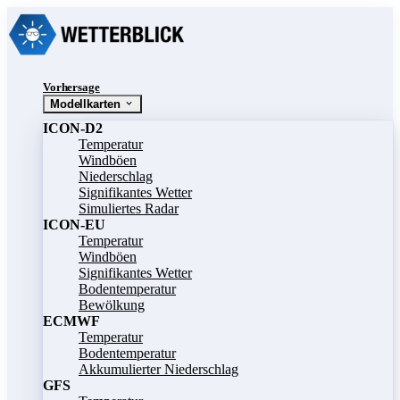
Vorhersage
Modellkarten
ICON-D2
Temperatur
Windböen
Niederschlag
Signifikantes Wetter
Simuliertes Radar
ICON-EU
Temperatur
Windböen
Signifikantes Wetter
Bodentemperatur
Bewölkung
ECMWF
Temperatur
Bodentemperatur
Akkumulierter Niederschlag
GFS