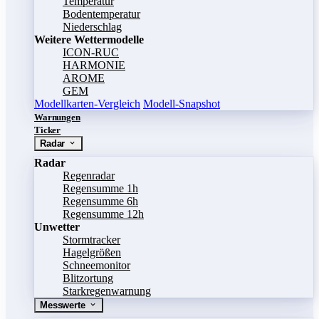
Temperatur
Bodentemperatur
Niederschlag
Weitere Wettermodelle
ICON-RUC
HARMONIE
AROME
GEM
Modellkarten-Vergleich
Modell-Snapshot
Warnungen
Ticker
Radar
Radar
Regenradar
Regensumme 1h
Regensumme 6h
Regensumme 12h
Unwetter
Stormtracker
Hagelgrößen
Schneemonitor
Blitzortung
Starkregenwarnung
Messwerte