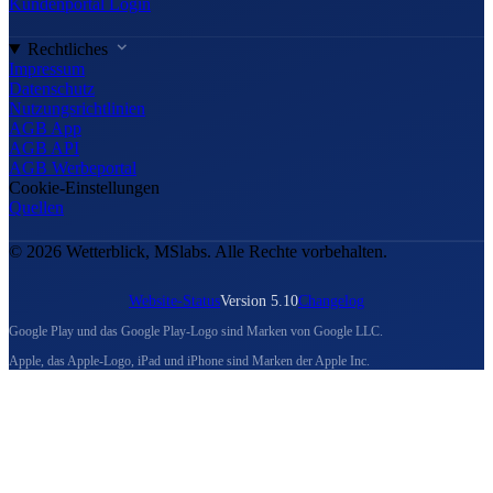
Kundenportal Login
Rechtliches
Impressum
Datenschutz
Nutzungsrichtlinien
AGB App
AGB API
AGB Werbeportal
Cookie-Einstellungen
Quellen
© 2026 Wetterblick, MSlabs. Alle Rechte vorbehalten.
Website-Status
Version 5.10
Changelog
Google Play und das Google Play-Logo sind Marken von Google LLC.
Apple, das Apple-Logo, iPad und iPhone sind Marken der Apple Inc.