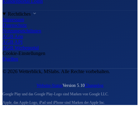
Kundenportal Login
Rechtliches
Impressum
Datenschutz
Nutzungsrichtlinien
AGB App
AGB API
AGB Werbeportal
Cookie-Einstellungen
Quellen
© 2026 Wetterblick, MSlabs. Alle Rechte vorbehalten.
Website-Status
Version 5.10
Changelog
Google Play und das Google Play-Logo sind Marken von Google LLC.
Apple, das Apple-Logo, iPad und iPhone sind Marken der Apple Inc.