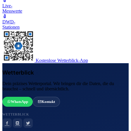
Live-
Messwerte
DWD-
Stationen
Kostenlose Wetterblick-App
Wetterblick
Dein präzises Wetterportal. Wir bringen dir die Daten, die du
brauchst – schnell und übersichtlich.
WhatsApp
Kontakt
WETTERBLICK