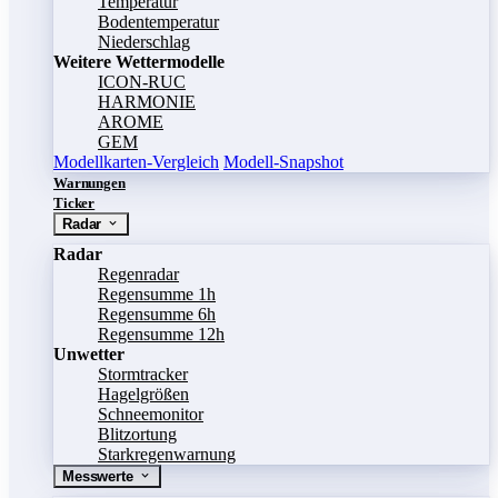
Temperatur
Bodentemperatur
Niederschlag
Weitere Wettermodelle
ICON-RUC
HARMONIE
AROME
GEM
Modellkarten-Vergleich
Modell-Snapshot
Warnungen
Ticker
Radar
Radar
Regenradar
Regensumme 1h
Regensumme 6h
Regensumme 12h
Unwetter
Stormtracker
Hagelgrößen
Schneemonitor
Blitzortung
Starkregenwarnung
Messwerte