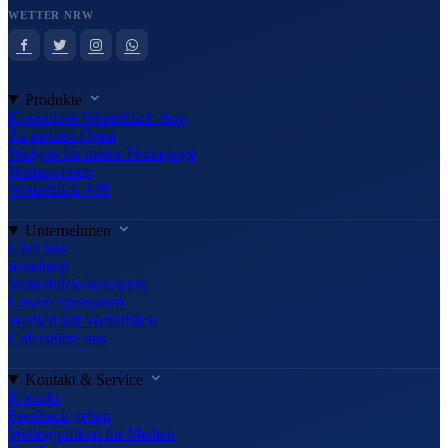
WETTER NRW
Produkte
Kostenlose Wetterblick-App
Zu meinen Orten
Widgets für meine Homepage
Wetterwissen
Wetterblick API
Unternehmen
Über uns
Roadmap
Wetterblick-Netzwerk
Unsere Sponsoren
Werben auf Wetterblick
Unterstütze uns
Kontakt & Service
Kontakt
Feedback geben
Wettergrafiken für Medien