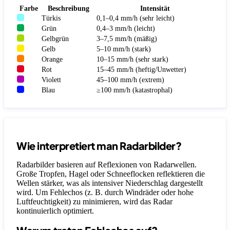
Farbe
Beschreibung
Intensität
Türkis
0,1–0,4 mm/h (sehr leicht)
Grün
0,4–3 mm/h (leicht)
Gelbgrün
3–7,5 mm/h (mäßig)
Gelb
5–10 mm/h (stark)
Orange
10–15 mm/h (sehr stark)
Rot
15–45 mm/h (heftig/Unwetter)
Violett
45–100 mm/h (extrem)
Blau
≥100 mm/h (katastrophal)
Wie interpretiert man Radarbilder?
Radarbilder basieren auf Reflexionen von Radarwellen.
Große Tropfen, Hagel oder Schneeflocken reflektieren die
Wellen stärker, was als intensiver Niederschlag dargestellt
wird. Um Fehlechos (z. B. durch Windräder oder hohe
Luftfeuchtigkeit) zu minimieren, wird das Radar
kontinuierlich optimiert.