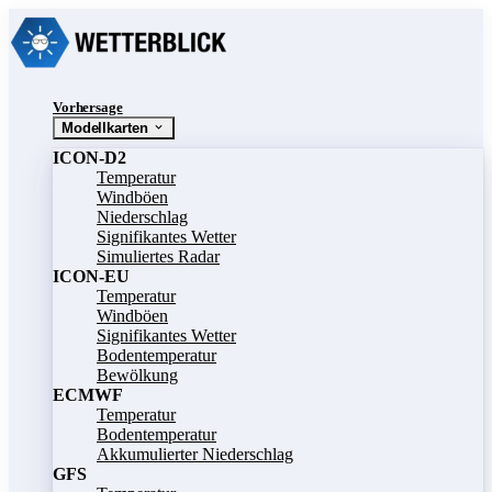
Vorhersage
Modellkarten
ICON-D2
Temperatur
Windböen
Niederschlag
Signifikantes Wetter
Simuliertes Radar
ICON-EU
Temperatur
Windböen
Signifikantes Wetter
Bodentemperatur
Bewölkung
ECMWF
Temperatur
Bodentemperatur
Akkumulierter Niederschlag
GFS