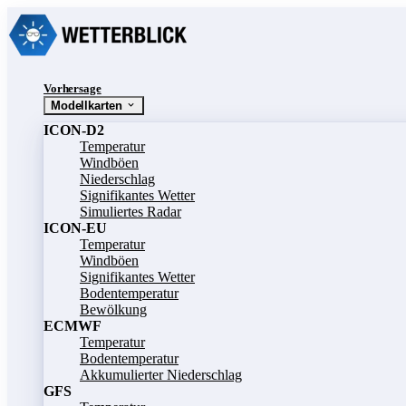
Vorhersage
Modellkarten
ICON-D2
Temperatur
Windböen
Niederschlag
Signifikantes Wetter
Simuliertes Radar
ICON-EU
Temperatur
Windböen
Signifikantes Wetter
Bodentemperatur
Bewölkung
ECMWF
Temperatur
Bodentemperatur
Akkumulierter Niederschlag
GFS