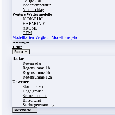
Temperatur
Bodentemperatur
Niederschlag
Weitere Wettermodelle
ICON-RUC
HARMONIE
AROME
GEM
Modellkarten-Vergleich
Modell-Snapshot
Warnungen
Ticker
Radar
Radar
Regenradar
Regensumme 1h
Regensumme 6h
Regensumme 12h
Unwetter
Stormtracker
Hagelgrößen
Schneemonitor
Blitzortung
Starkregenwarnung
Messwerte