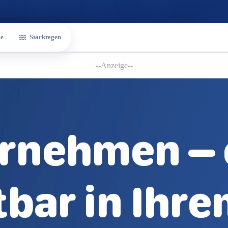
e
Starkregen
--Anzeige--