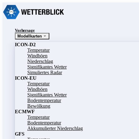
Vorhersage
Modellkarten
ICON-D2
Temperatur
Windböen
Niederschlag
Signifikantes Wetter
Simuliertes Radar
ICON-EU
Temperatur
Windböen
Signifikantes Wetter
Bodentemperatur
Bewölkung
ECMWF
Temperatur
Bodentemperatur
Akkumulierter Niederschlag
GFS