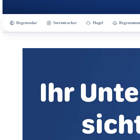
Regenradar
Stormtracker
Hagel
Regensumm