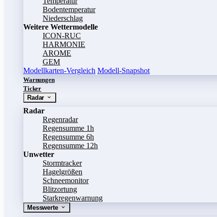
Temperatur
Bodentemperatur
Niederschlag
Weitere Wettermodelle
ICON-RUC
HARMONIE
AROME
GEM
Modellkarten-Vergleich
Modell-Snapshot
Warnungen
Ticker
Radar
Radar
Regenradar
Regensumme 1h
Regensumme 6h
Regensumme 12h
Unwetter
Stormtracker
Hagelgrößen
Schneemonitor
Blitzortung
Starkregenwarnung
Messwerte