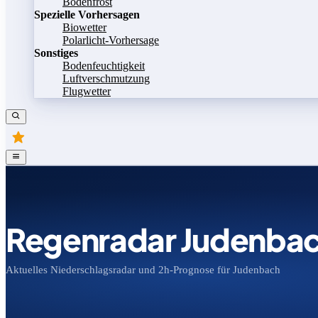
Bodenfrost
Spezielle Vorhersagen
Biowetter
Polarlicht-Vorhersage
Sonstiges
Bodenfeuchtigkeit
Luftverschmutzung
Flugwetter
Regenradar Judenba
Aktuelles Niederschlagsradar und 2h-Prognose für Judenbach
Bild speichern