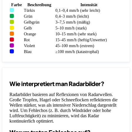
Farbe
Beschreibung
Intensität
Türkis
0,1–0,4 mm/h (sehr leicht)
Grün
0,4–3 mm/h (leicht)
Gelbgrün
3–7,5 mm/h (mäßig)
Gelb
5–10 mm/h (stark)
Orange
10–15 mm/h (sehr stark)
Rot
15–45 mm/h (heftig/Unwetter)
Violett
45–100 mm/h (extrem)
Blau
≥100 mm/h (katastrophal)
Wie interpretiert man Radarbilder?
Radarbilder basieren auf Reflexionen von Radarwellen.
Große Tropfen, Hagel oder Schneeflocken reflektieren die
Wellen stärker, was als intensiver Niederschlag dargestellt
wird. Um Fehlechos (z. B. durch Windräder oder hohe
Luftfeuchtigkeit) zu minimieren, wird das Radar
kontinuierlich optimiert.