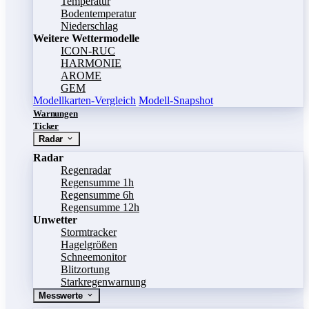
Temperatur
Bodentemperatur
Niederschlag
Weitere Wettermodelle
ICON-RUC
HARMONIE
AROME
GEM
Modellkarten-Vergleich
Modell-Snapshot
Warnungen
Ticker
Radar
Radar
Regenradar
Regensumme 1h
Regensumme 6h
Regensumme 12h
Unwetter
Stormtracker
Hagelgrößen
Schneemonitor
Blitzortung
Starkregenwarnung
Messwerte