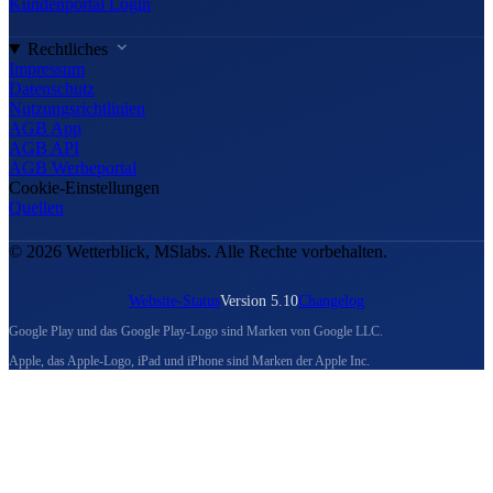
Kundenportal Login
Rechtliches
Impressum
Datenschutz
Nutzungsrichtlinien
AGB App
AGB API
AGB Werbeportal
Cookie-Einstellungen
Quellen
© 2026 Wetterblick, MSlabs. Alle Rechte vorbehalten.
Website-Status
Version 5.10
Changelog
Google Play und das Google Play-Logo sind Marken von Google LLC.
Apple, das Apple-Logo, iPad und iPhone sind Marken der Apple Inc.