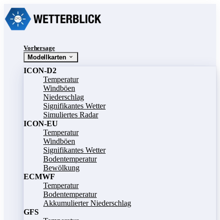
Vorhersage
Modellkarten
ICON-D2
Temperatur
Windböen
Niederschlag
Signifikantes Wetter
Simuliertes Radar
ICON-EU
Temperatur
Windböen
Signifikantes Wetter
Bodentemperatur
Bewölkung
ECMWF
Temperatur
Bodentemperatur
Akkumulierter Niederschlag
GFS