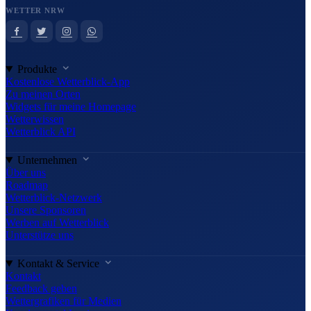
WETTER NRW
Produkte
Kostenlose Wetterblick-App
Zu meinen Orten
Widgets für meine Homepage
Wetterwissen
Wetterblick API
Unternehmen
Über uns
Roadmap
Wetterblick-Netzwerk
Unsere Sponsoren
Werben auf Wetterblick
Unterstütze uns
Kontakt & Service
Kontakt
Feedback geben
Wettergrafiken für Medien