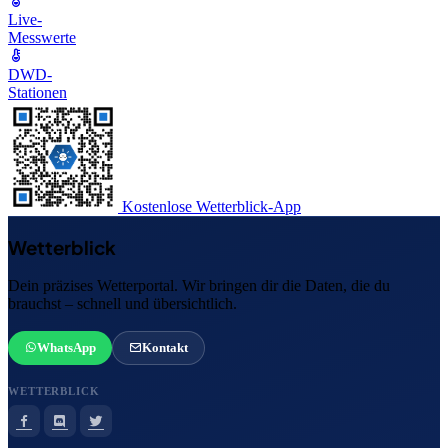
Live-
Messwerte
DWD-
Stationen
Kostenlose Wetterblick-App
Wetterblick
Dein präzises Wetterportal. Wir bringen dir die Daten, die du
brauchst – schnell und übersichtlich.
WhatsApp
Kontakt
WETTERBLICK