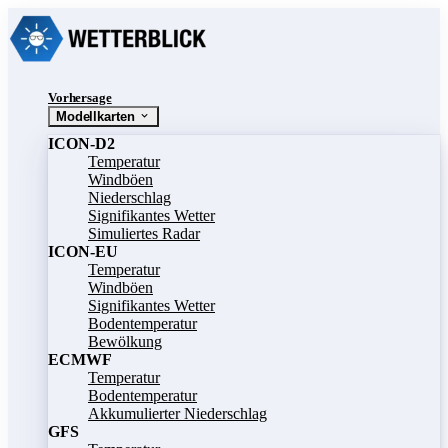
Vorhersage
Modellkarten
ICON-D2
Temperatur
Windböen
Niederschlag
Signifikantes Wetter
Simuliertes Radar
ICON-EU
Temperatur
Windböen
Signifikantes Wetter
Bodentemperatur
Bewölkung
ECMWF
Temperatur
Bodentemperatur
Akkumulierter Niederschlag
GFS