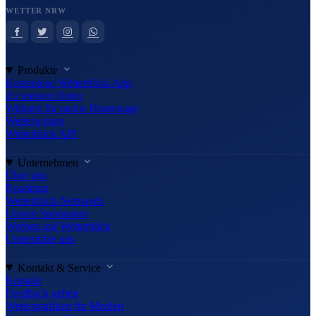
WETTER NRW
Produkte
Kostenlose Wetterblick-App
Zu meinen Orten
Widgets für meine Homepage
Wetterwissen
Wetterblick API
Unternehmen
Über uns
Roadmap
Wetterblick-Netzwerk
Unsere Sponsoren
Werben auf Wetterblick
Unterstütze uns
Kontakt & Service
Kontakt
Feedback geben
Wettergrafiken für Medien