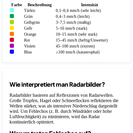
Farbe
Beschreibung
Intensität
Türkis
0,1–0,4 mm/h (sehr leicht)
Grün
0,4–3 mm/h (leicht)
Gelbgrün
3–7,5 mm/h (mäßig)
Gelb
5–10 mm/h (stark)
Orange
10–15 mm/h (sehr stark)
Rot
15–45 mm/h (heftig/Unwetter)
Violett
45–100 mm/h (extrem)
Blau
≥100 mm/h (katastrophal)
Wie interpretiert man Radarbilder?
Radarbilder basieren auf Reflexionen von Radarwellen.
Große Tropfen, Hagel oder Schneeflocken reflektieren die
Wellen stärker, was als intensiver Niederschlag dargestellt
wird. Um Fehlechos (z. B. durch Windräder oder hohe
Luftfeuchtigkeit) zu minimieren, wird das Radar
kontinuierlich optimiert.