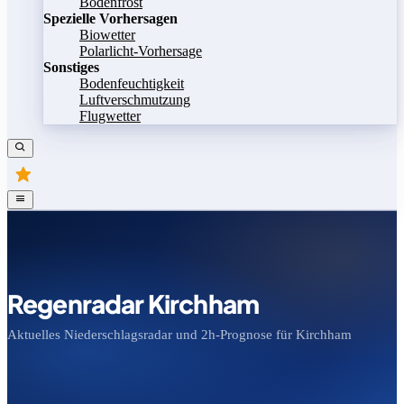
Bodenfrost
Spezielle Vorhersagen
Biowetter
Polarlicht-Vorhersage
Sonstiges
Bodenfeuchtigkeit
Luftverschmutzung
Flugwetter
Regenradar Kirchham
Aktuelles Niederschlagsradar und 2h-Prognose für Kirchham
Bild speichern
Legende