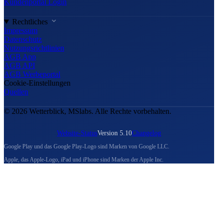
Kundenportal Login
Rechtliches
Impressum
Datenschutz
Nutzungsrichtlinien
AGB App
AGB API
AGB Werbeportal
Cookie-Einstellungen
Quellen
© 2026 Wetterblick, MSlabs. Alle Rechte vorbehalten.
Website-Status
Version 5.10
Changelog
Google Play und das Google Play-Logo sind Marken von Google LLC.
Apple, das Apple-Logo, iPad und iPhone sind Marken der Apple Inc.