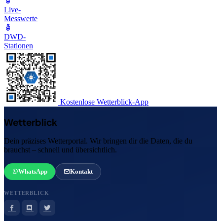
Live-
Messwerte
DWD-
Stationen
Kostenlose Wetterblick-App
Wetterblick
Dein präzises Wetterportal. Wir bringen dir die Daten, die du
brauchst – schnell und übersichtlich.
WhatsApp
Kontakt
WETTERBLICK