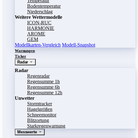
Temperatur
Bodentemperatur
Niederschlag
Weitere Wettermodelle
ICON-RUC
HARMONIE
AROME
GEM
Modellkarten-Vergleich
Modell-Snapshot
Warnungen
Ticker
Radar
Radar
Regenradar
Regensumme 1h
Regensumme 6h
Regensumme 12h
Unwetter
Stormtracker
Hagelgrößen
Schneemonitor
Blitzortung
Starkregenwarnung
Messwerte