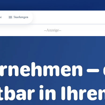
e
Starkregen
--Anzeige--