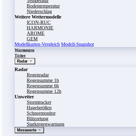
Temperatur
Bodentemperatur
Niederschlag
Weitere Wettermodelle
ICON-RUC
HARMONIE
AROME
GEM
Modellkarten-Vergleich
Modell-Snapshot
Warnungen
Ticker
Radar
Radar
Regenradar
Regensumme 1h
Regensumme 6h
Regensumme 12h
Unwetter
Stormtracker
Hagelgrößen
Schneemonitor
Blitzortung
Starkregenwarnung
Messwerte