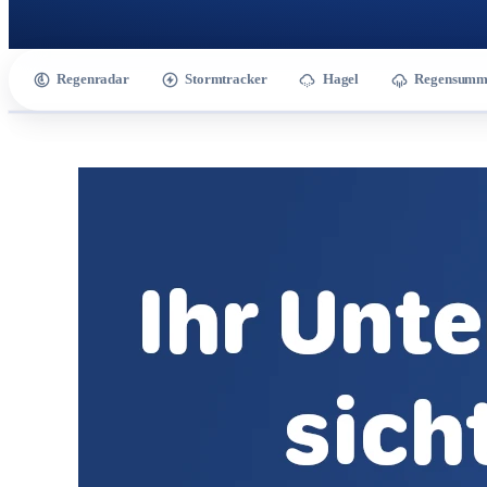
Regenradar
Stormtracker
Hagel
Regensumm