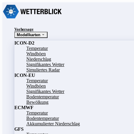
Vorhersage
Modellkarten
ICON-D2
Temperatur
Windböen
Niederschlag
Signifikantes Wetter
Simuliertes Radar
ICON-EU
Temperatur
Windböen
Signifikantes Wetter
Bodentemperatur
Bewölkung
ECMWF
Temperatur
Bodentemperatur
Akkumulierter Niederschlag
GFS