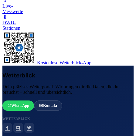
Live-
Messwerte
DWD-
Stationen
Kostenlose Wetterblick-App
Wetterblick
Dein präzises Wetterportal. Wir bringen dir die Daten, die du
brauchst – schnell und übersichtlich.
WhatsApp
Kontakt
WETTERBLICK