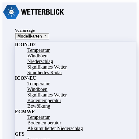
Vorhersage
Modellkarten
ICON-D2
Temperatur
Windböen
Niederschlag
Signifikantes Wetter
Simuliertes Radar
ICON-EU
Temperatur
Windböen
Signifikantes Wetter
Bodentemperatur
Bewölkung
ECMWF
Temperatur
Bodentemperatur
Akkumulierter Niederschlag
GFS