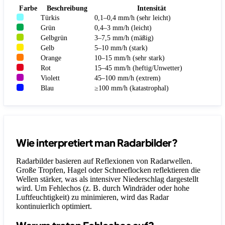
Farbe
Beschreibung
Intensität
Türkis
0,1–0,4 mm/h (sehr leicht)
Grün
0,4–3 mm/h (leicht)
Gelbgrün
3–7,5 mm/h (mäßig)
Gelb
5–10 mm/h (stark)
Orange
10–15 mm/h (sehr stark)
Rot
15–45 mm/h (heftig/Unwetter)
Violett
45–100 mm/h (extrem)
Blau
≥100 mm/h (katastrophal)
Wie interpretiert man Radarbilder?
Radarbilder basieren auf Reflexionen von Radarwellen.
Große Tropfen, Hagel oder Schneeflocken reflektieren die
Wellen stärker, was als intensiver Niederschlag dargestellt
wird. Um Fehlechos (z. B. durch Windräder oder hohe
Luftfeuchtigkeit) zu minimieren, wird das Radar
kontinuierlich optimiert.