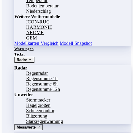
Temperatur
Bodentemperatur
Niederschlag
Weitere Wettermodelle
ICON-RUC
HARMONIE
AROME
GEM
Modellkarten-Vergleich
Modell-Snapshot
Warnungen
Ticker
Radar
Radar
Regenradar
Regensumme 1h
Regensumme 6h
Regensumme 12h
Unwetter
Stormtracker
Hagelgrößen
Schneemonitor
Blitzortung
Starkregenwarnung
Messwerte