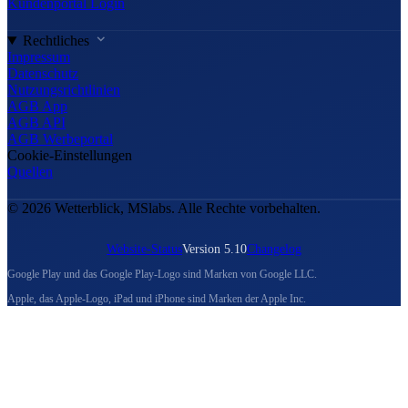
Kundenportal Login
Rechtliches
Impressum
Datenschutz
Nutzungsrichtlinien
AGB App
AGB API
AGB Werbeportal
Cookie-Einstellungen
Quellen
© 2026 Wetterblick, MSlabs. Alle Rechte vorbehalten.
Website-Status
Version 5.10
Changelog
Google Play und das Google Play-Logo sind Marken von Google LLC.
Apple, das Apple-Logo, iPad und iPhone sind Marken der Apple Inc.