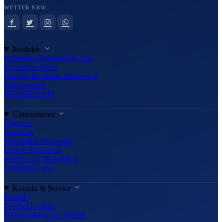
WETTER NRW
Produkte
Kostenlose Wetterblick-App
Zu meinen Orten
Widgets für meine Homepage
Wetterwissen
Wetterblick API
Unternehmen
Über uns
Roadmap
Wetterblick-Netzwerk
Unsere Sponsoren
Werben auf Wetterblick
Unterstütze uns
Kontakt & Service
Kontakt
Feedback geben
Wettergrafiken für Medien