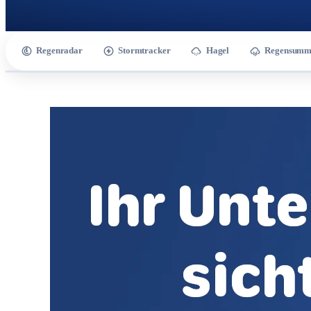
Regenradar
Stormtracker
Hagel
Regensumm