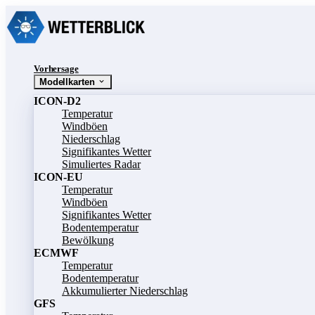
Vorhersage
Modellkarten
ICON-D2
Temperatur
Windböen
Niederschlag
Signifikantes Wetter
Simuliertes Radar
ICON-EU
Temperatur
Windböen
Signifikantes Wetter
Bodentemperatur
Bewölkung
ECMWF
Temperatur
Bodentemperatur
Akkumulierter Niederschlag
GFS