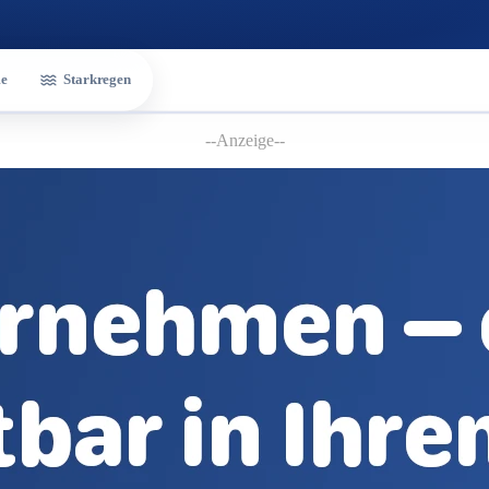
e
Starkregen
--Anzeige--