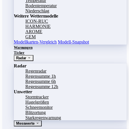
Temperatur
Bodentemperatur
Niederschlag
Weitere Wettermodelle
ICON-RUC
HARMONIE
AROME
GEM
Modellkarten-Vergleich
Modell-Snapshot
Warnungen
Ticker
Radar
Radar
Regenradar
Regensumme 1h
Regensumme 6h
Regensumme 12h
Unwetter
Stormtracker
Hagelgrößen
Schneemonitor
Blitzortung
Starkregenwarnung
Messwerte