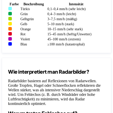
Farbe
Beschreibung
Intensität
Türkis
0,1–0,4 mm/h (sehr leicht)
Grün
0,4–3 mm/h (leicht)
Gelbgrün
3–7,5 mm/h (mäßig)
Gelb
5–10 mm/h (stark)
Orange
10–15 mm/h (sehr stark)
Rot
15–45 mm/h (heftig/Unwetter)
Violett
45–100 mm/h (extrem)
Blau
≥100 mm/h (katastrophal)
Wie interpretiert man Radarbilder?
Radarbilder basieren auf Reflexionen von Radarwellen.
Große Tropfen, Hagel oder Schneeflocken reflektieren die
Wellen stärker, was als intensiver Niederschlag dargestellt
wird. Um Fehlechos (z. B. durch Windräder oder hohe
Luftfeuchtigkeit) zu minimieren, wird das Radar
kontinuierlich optimiert.