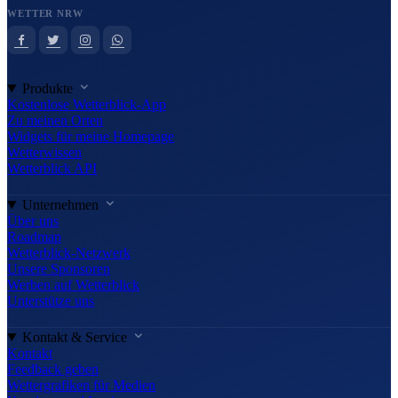
WETTER NRW
Produkte
Kostenlose Wetterblick-App
Zu meinen Orten
Widgets für meine Homepage
Wetterwissen
Wetterblick API
Unternehmen
Über uns
Roadmap
Wetterblick-Netzwerk
Unsere Sponsoren
Werben auf Wetterblick
Unterstütze uns
Kontakt & Service
Kontakt
Feedback geben
Wettergrafiken für Medien