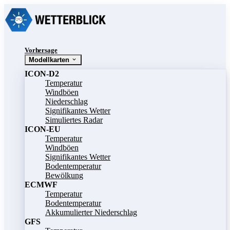
Vorhersage
Modellkarten
ICON-D2
Temperatur
Windböen
Niederschlag
Signifikantes Wetter
Simuliertes Radar
ICON-EU
Temperatur
Windböen
Signifikantes Wetter
Bodentemperatur
Bewölkung
ECMWF
Temperatur
Bodentemperatur
Akkumulierter Niederschlag
GFS