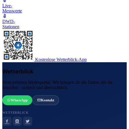
Live-
Messwerte
DWD-
Stationen
Kostenlose Wetterblick-App
Wetterblick
Dein präzises Wetterportal. Wir bringen dir die Daten, die du
brauchst – schnell und übersichtlich.
WhatsApp
Kontakt
WETTERBLICK