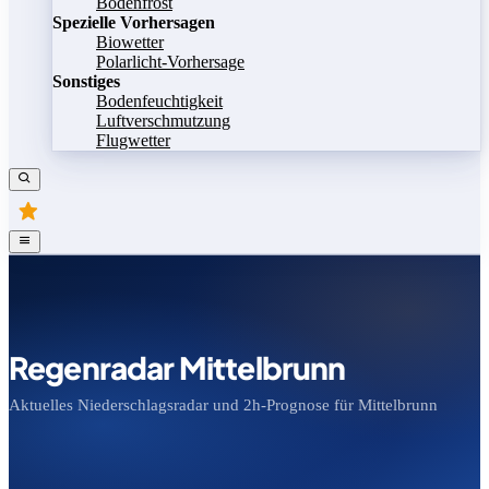
Bodenfrost
Spezielle Vorhersagen
Biowetter
Polarlicht-Vorhersage
Sonstiges
Bodenfeuchtigkeit
Luftverschmutzung
Flugwetter
Regenradar Mittelbrunn
Aktuelles Niederschlagsradar und 2h-Prognose für Mittelbrunn
Bild speichern
Legende