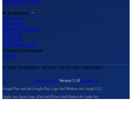
Kundenportal Login
Rechtliches
Impressum
Datenschutz
Nutzungsrichtlinien
AGB App
AGB API
AGB Werbeportal
Cookie-Einstellungen
Quellen
© 2026 Wetterblick, MSlabs. Alle Rechte vorbehalten.
Website-Status
Version 5.10
Changelog
Google Play und das Google Play-Logo sind Marken von Google LLC.
Apple, das Apple-Logo, iPad und iPhone sind Marken der Apple Inc.