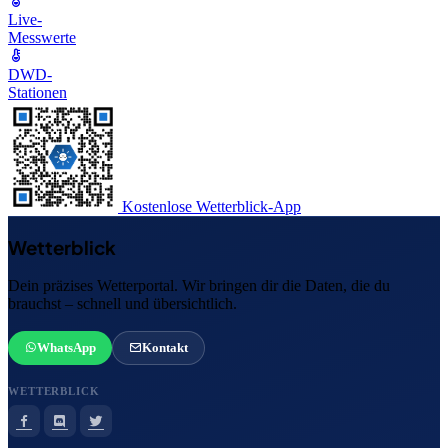
Live-
Messwerte
DWD-
Stationen
Kostenlose Wetterblick-App
Wetterblick
Dein präzises Wetterportal. Wir bringen dir die Daten, die du
brauchst – schnell und übersichtlich.
WhatsApp
Kontakt
WETTERBLICK