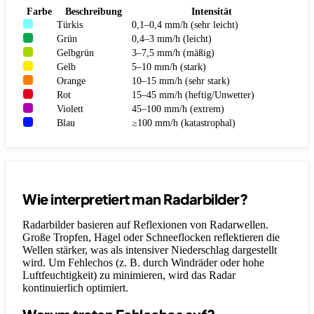
Farbe
Beschreibung
Intensität
Türkis
0,1–0,4 mm/h (sehr leicht)
Grün
0,4–3 mm/h (leicht)
Gelbgrün
3–7,5 mm/h (mäßig)
Gelb
5–10 mm/h (stark)
Orange
10–15 mm/h (sehr stark)
Rot
15–45 mm/h (heftig/Unwetter)
Violett
45–100 mm/h (extrem)
Blau
≥100 mm/h (katastrophal)
Wie interpretiert man Radarbilder?
Radarbilder basieren auf Reflexionen von Radarwellen.
Große Tropfen, Hagel oder Schneeflocken reflektieren die
Wellen stärker, was als intensiver Niederschlag dargestellt
wird. Um Fehlechos (z. B. durch Windräder oder hohe
Luftfeuchtigkeit) zu minimieren, wird das Radar
kontinuierlich optimiert.