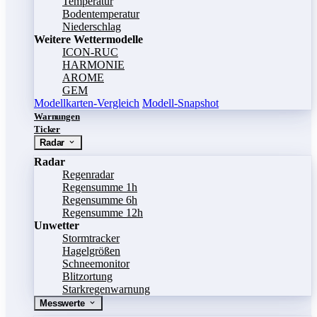
Temperatur
Bodentemperatur
Niederschlag
Weitere Wettermodelle
ICON-RUC
HARMONIE
AROME
GEM
Modellkarten-Vergleich
Modell-Snapshot
Warnungen
Ticker
Radar
Radar
Regenradar
Regensumme 1h
Regensumme 6h
Regensumme 12h
Unwetter
Stormtracker
Hagelgrößen
Schneemonitor
Blitzortung
Starkregenwarnung
Messwerte