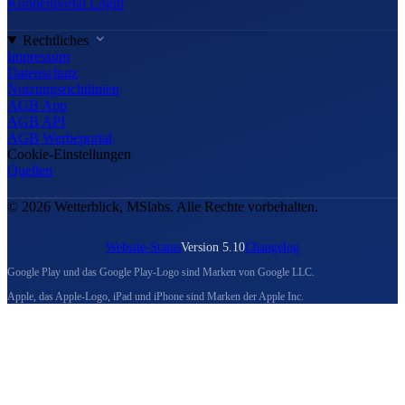
Kundenportal Login
Rechtliches
Impressum
Datenschutz
Nutzungsrichtlinien
AGB App
AGB API
AGB Werbeportal
Cookie-Einstellungen
Quellen
© 2026 Wetterblick, MSlabs. Alle Rechte vorbehalten.
Website-Status
Version 5.10
Changelog
Google Play und das Google Play-Logo sind Marken von Google LLC.
Apple, das Apple-Logo, iPad und iPhone sind Marken der Apple Inc.