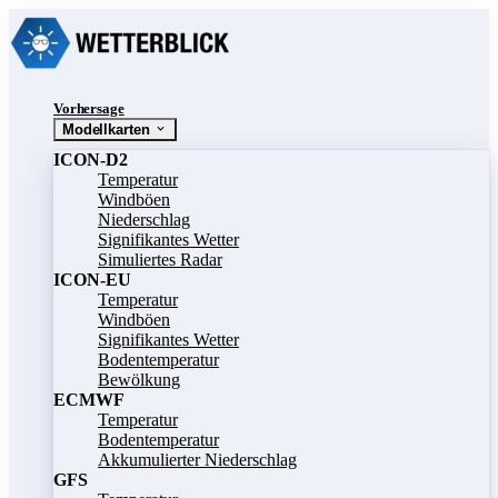
Vorhersage
Modellkarten
ICON-D2
Temperatur
Windböen
Niederschlag
Signifikantes Wetter
Simuliertes Radar
ICON-EU
Temperatur
Windböen
Signifikantes Wetter
Bodentemperatur
Bewölkung
ECMWF
Temperatur
Bodentemperatur
Akkumulierter Niederschlag
GFS