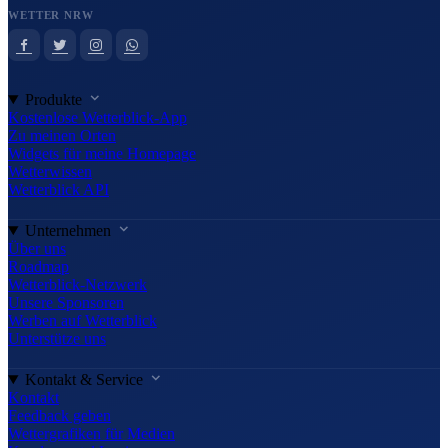
WETTER NRW
Produkte
Kostenlose Wetterblick-App
Zu meinen Orten
Widgets für meine Homepage
Wetterwissen
Wetterblick API
Unternehmen
Über uns
Roadmap
Wetterblick-Netzwerk
Unsere Sponsoren
Werben auf Wetterblick
Unterstütze uns
Kontakt & Service
Kontakt
Feedback geben
Wettergrafiken für Medien