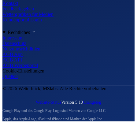
Kontakt
Feedback geben
Wettergrafiken für Medien
Kundenportal Login
Rechtliches
Impressum
Datenschutz
Nutzungsrichtlinien
AGB App
AGB API
AGB Werbeportal
Cookie-Einstellungen
Quellen
© 2026 Wetterblick, MSlabs. Alle Rechte vorbehalten.
Website-Status
Version 5.10
Changelog
Google Play und das Google Play-Logo sind Marken von Google LLC.
Apple, das Apple-Logo, iPad und iPhone sind Marken der Apple Inc.