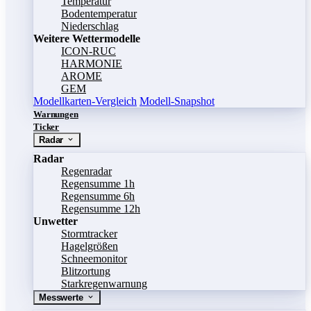
Temperatur
Bodentemperatur
Niederschlag
Weitere Wettermodelle
ICON-RUC
HARMONIE
AROME
GEM
Modellkarten-Vergleich
Modell-Snapshot
Warnungen
Ticker
Radar
Radar
Regenradar
Regensumme 1h
Regensumme 6h
Regensumme 12h
Unwetter
Stormtracker
Hagelgrößen
Schneemonitor
Blitzortung
Starkregenwarnung
Messwerte