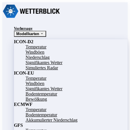
Vorhersage
Modellkarten
ICON-D2
Temperatur
Windböen
Niederschlag
Signifikantes Wetter
Simuliertes Radar
ICON-EU
Temperatur
Windböen
Signifikantes Wetter
Bodentemperatur
Bewölkung
ECMWF
Temperatur
Bodentemperatur
Akkumulierter Niederschlag
GFS