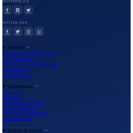
WETTERBLICK
WETTER NRW
Produkte
Kostenlose Wetterblick-App
Zu meinen Orten
Widgets für meine Homepage
Wetterwissen
Wetterblick API
Unternehmen
Über uns
Roadmap
Wetterblick-Netzwerk
Unsere Sponsoren
Werben auf Wetterblick
Unterstütze uns
Kontakt & Service