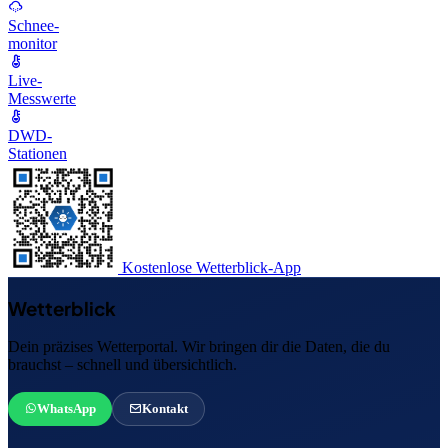
Schnee-
monitor
Live-
Messwerte
DWD-
Stationen
Kostenlose Wetterblick-App
Wetterblick
Dein präzises Wetterportal. Wir bringen dir die Daten, die du
brauchst – schnell und übersichtlich.
WhatsApp
Kontakt