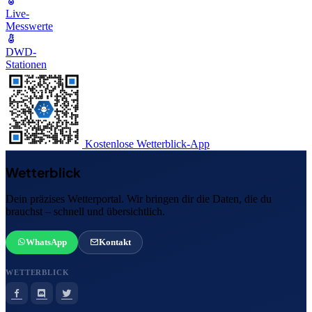
Live-
Messwerte
DWD-
Stationen
Kostenlose Wetterblick-App
Wetterblick
Dein präzises Wetterportal. Wir bringen dir die Daten, die du
brauchst – schnell und übersichtlich.
WhatsApp
Kontakt
WETTERBLICK