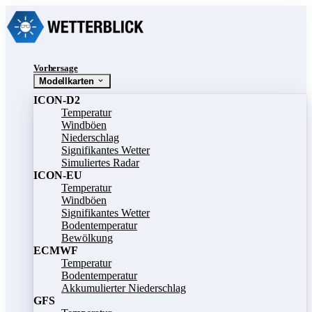
Vorhersage
Modellkarten
ICON-D2
Temperatur
Windböen
Niederschlag
Signifikantes Wetter
Simuliertes Radar
ICON-EU
Temperatur
Windböen
Signifikantes Wetter
Bodentemperatur
Bewölkung
ECMWF
Temperatur
Bodentemperatur
Akkumulierter Niederschlag
GFS