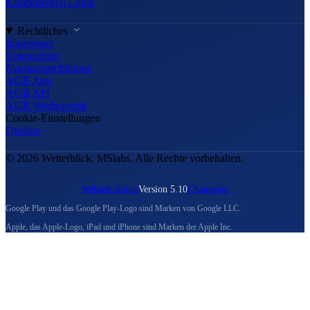
Kundenportal Login
Rechtliches
Impressum
Datenschutz
Nutzungsrichtlinien
AGB App
AGB API
AGB Werbeportal
Cookie-Einstellungen
Quellen
© 2026 Wetterblick, MSlabs. Alle Rechte vorbehalten.
Website-Status
Version 5.10
Changelog
Google Play und das Google Play-Logo sind Marken von Google LLC.
Apple, das Apple-Logo, iPad und iPhone sind Marken der Apple Inc.