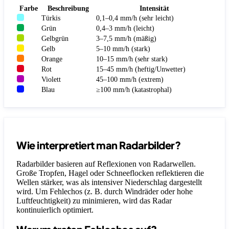
Farbe
Beschreibung
Intensität
Türkis
0,1–0,4 mm/h (sehr leicht)
Grün
0,4–3 mm/h (leicht)
Gelbgrün
3–7,5 mm/h (mäßig)
Gelb
5–10 mm/h (stark)
Orange
10–15 mm/h (sehr stark)
Rot
15–45 mm/h (heftig/Unwetter)
Violett
45–100 mm/h (extrem)
Blau
≥100 mm/h (katastrophal)
Wie interpretiert man Radarbilder?
Radarbilder basieren auf Reflexionen von Radarwellen.
Große Tropfen, Hagel oder Schneeflocken reflektieren die
Wellen stärker, was als intensiver Niederschlag dargestellt
wird. Um Fehlechos (z. B. durch Windräder oder hohe
Luftfeuchtigkeit) zu minimieren, wird das Radar
kontinuierlich optimiert.