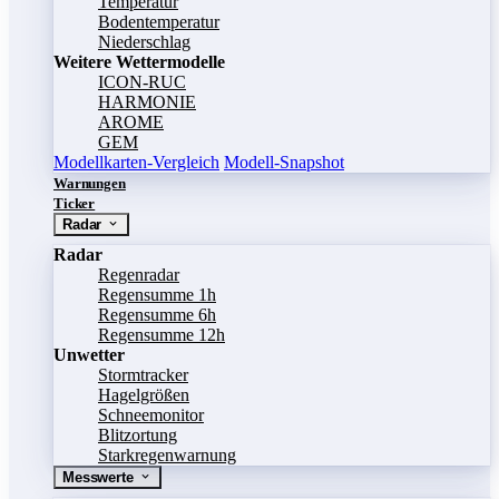
Temperatur
Bodentemperatur
Niederschlag
Weitere Wettermodelle
ICON-RUC
HARMONIE
AROME
GEM
Modellkarten-Vergleich
Modell-Snapshot
Warnungen
Ticker
Radar
Radar
Regenradar
Regensumme 1h
Regensumme 6h
Regensumme 12h
Unwetter
Stormtracker
Hagelgrößen
Schneemonitor
Blitzortung
Starkregenwarnung
Messwerte