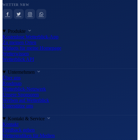
WETTER NRW
Produkte
Kostenlose Wetterblick-App
Zu meinen Orten
Widgets für meine Homepage
Wetterwissen
Wetterblick API
Unternehmen
Über uns
Roadmap
Wetterblick-Netzwerk
Unsere Sponsoren
Werben auf Wetterblick
Unterstütze uns
Kontakt & Service
Kontakt
Feedback geben
Wettergrafiken für Medien