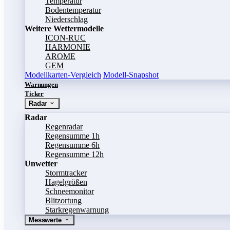
Temperatur
Bodentemperatur
Niederschlag
Weitere Wettermodelle
ICON-RUC
HARMONIE
AROME
GEM
Modellkarten-Vergleich
Modell-Snapshot
Warnungen
Ticker
Radar
Radar
Regenradar
Regensumme 1h
Regensumme 6h
Regensumme 12h
Unwetter
Stormtracker
Hagelgrößen
Schneemonitor
Blitzortung
Starkregenwarnung
Messwerte