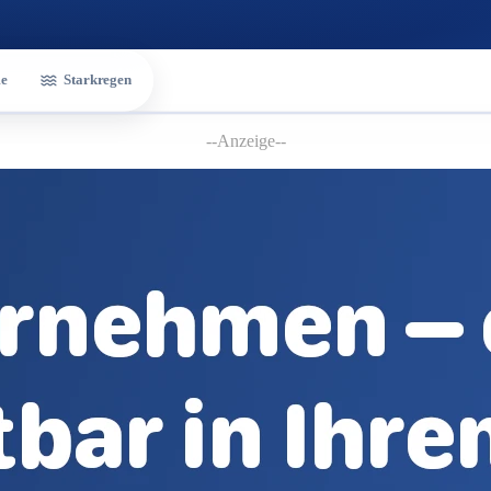
e
Starkregen
--Anzeige--