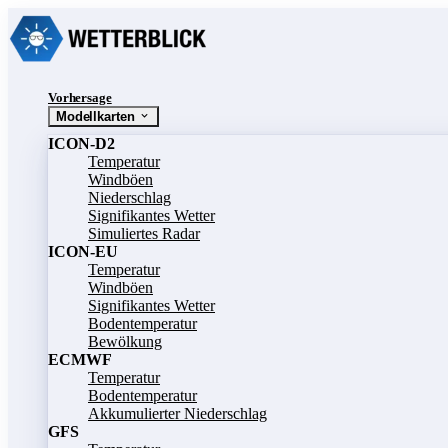
Vorhersage
Modellkarten
ICON-D2
Temperatur
Windböen
Niederschlag
Signifikantes Wetter
Simuliertes Radar
ICON-EU
Temperatur
Windböen
Signifikantes Wetter
Bodentemperatur
Bewölkung
ECMWF
Temperatur
Bodentemperatur
Akkumulierter Niederschlag
GFS