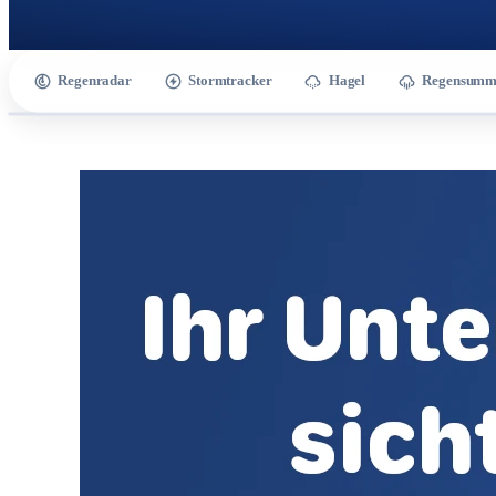
Regenradar
Stormtracker
Hagel
Regensumm