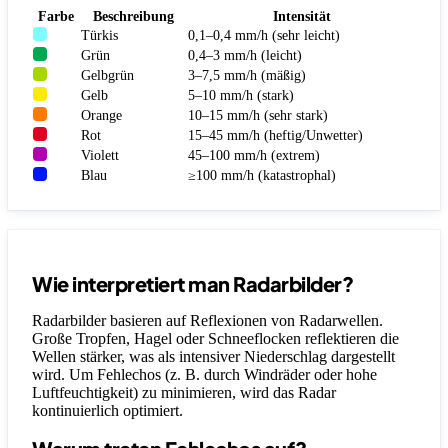
Farbe
Beschreibung
Intensität
Türkis
0,1–0,4 mm/h (sehr leicht)
Grün
0,4–3 mm/h (leicht)
Gelbgrün
3–7,5 mm/h (mäßig)
Gelb
5–10 mm/h (stark)
Orange
10–15 mm/h (sehr stark)
Rot
15–45 mm/h (heftig/Unwetter)
Violett
45–100 mm/h (extrem)
Blau
≥100 mm/h (katastrophal)
Wie interpretiert man Radarbilder?
Radarbilder basieren auf Reflexionen von Radarwellen.
Große Tropfen, Hagel oder Schneeflocken reflektieren die
Wellen stärker, was als intensiver Niederschlag dargestellt
wird. Um Fehlechos (z. B. durch Windräder oder hohe
Luftfeuchtigkeit) zu minimieren, wird das Radar
kontinuierlich optimiert.