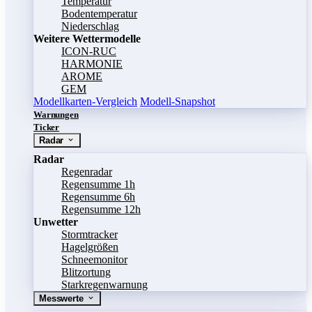
Temperatur
Bodentemperatur
Niederschlag
Weitere Wettermodelle
ICON-RUC
HARMONIE
AROME
GEM
Modellkarten-Vergleich
Modell-Snapshot
Warnungen
Ticker
Radar
Radar
Regenradar
Regensumme 1h
Regensumme 6h
Regensumme 12h
Unwetter
Stormtracker
Hagelgrößen
Schneemonitor
Blitzortung
Starkregenwarnung
Messwerte