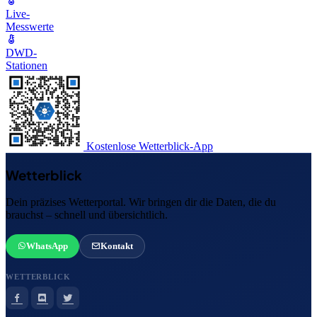
Live-
Messwerte
DWD-
Stationen
Kostenlose Wetterblick-App
Wetterblick
Dein präzises Wetterportal. Wir bringen dir die Daten, die du
brauchst – schnell und übersichtlich.
WhatsApp
Kontakt
WETTERBLICK