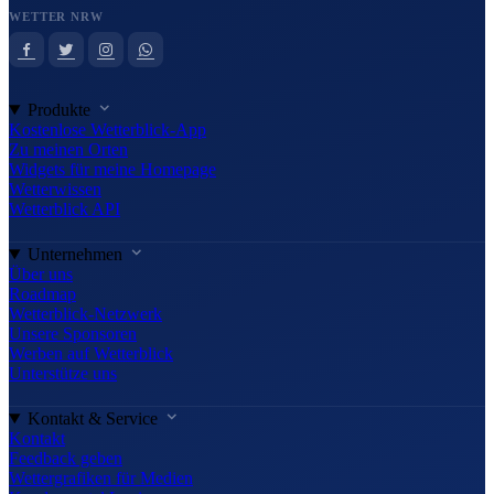
WETTER NRW
Produkte
Kostenlose Wetterblick-App
Zu meinen Orten
Widgets für meine Homepage
Wetterwissen
Wetterblick API
Unternehmen
Über uns
Roadmap
Wetterblick-Netzwerk
Unsere Sponsoren
Werben auf Wetterblick
Unterstütze uns
Kontakt & Service
Kontakt
Feedback geben
Wettergrafiken für Medien