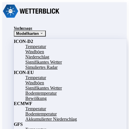
Vorhersage
Modellkarten
ICON-D2
Temperatur
Windböen
Niederschlag
Signifikantes Wetter
Simuliertes Radar
ICON-EU
Temperatur
Windböen
Signifikantes Wetter
Bodentemperatur
Bewölkung
ECMWF
Temperatur
Bodentemperatur
Akkumulierter Niederschlag
GFS