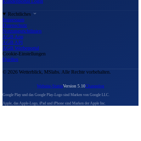
Kundenportal Login
Rechtliches
Impressum
Datenschutz
Nutzungsrichtlinien
AGB App
AGB API
AGB Werbeportal
Cookie-Einstellungen
Quellen
© 2026 Wetterblick, MSlabs. Alle Rechte vorbehalten.
Website-Status
Version 5.10
Changelog
Google Play und das Google Play-Logo sind Marken von Google LLC.
Apple, das Apple-Logo, iPad und iPhone sind Marken der Apple Inc.