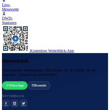
Live-
Messwerte
DWD-
Stationen
Kostenlose Wetterblick-App
Wetterblick
Dein präzises Wetterportal. Wir bringen dir die Daten, die du
brauchst – schnell und übersichtlich.
WhatsApp
Kontakt
WETTERBLICK