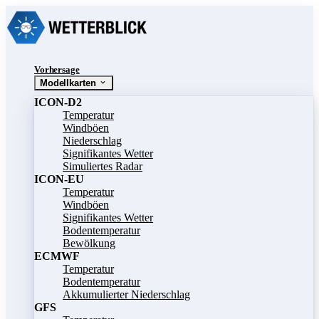
Vorhersage
Modellkarten
ICON-D2
Temperatur
Windböen
Niederschlag
Signifikantes Wetter
Simuliertes Radar
ICON-EU
Temperatur
Windböen
Signifikantes Wetter
Bodentemperatur
Bewölkung
ECMWF
Temperatur
Bodentemperatur
Akkumulierter Niederschlag
GFS