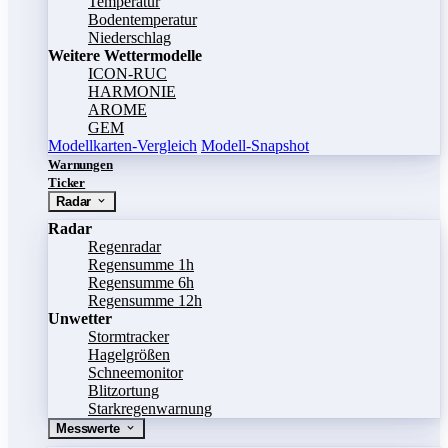
Temperatur
Bodentemperatur
Niederschlag
Weitere Wettermodelle
ICON-RUC
HARMONIE
AROME
GEM
Modellkarten-Vergleich
Modell-Snapshot
Warnungen
Ticker
Radar
Radar
Regenradar
Regensumme 1h
Regensumme 6h
Regensumme 12h
Unwetter
Stormtracker
Hagelgrößen
Schneemonitor
Blitzortung
Starkregenwarnung
Messwerte