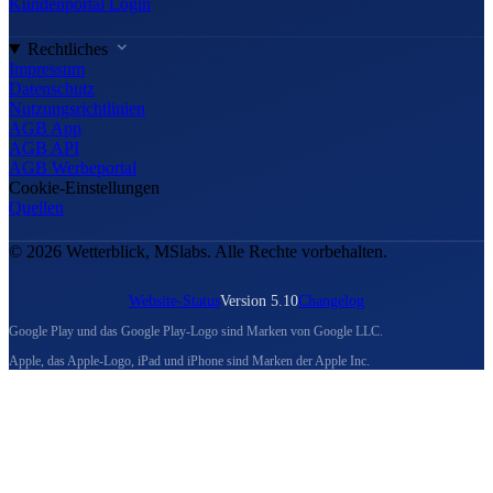
Kundenportal Login
Rechtliches
Impressum
Datenschutz
Nutzungsrichtlinien
AGB App
AGB API
AGB Werbeportal
Cookie-Einstellungen
Quellen
© 2026 Wetterblick, MSlabs. Alle Rechte vorbehalten.
Website-Status
Version 5.10
Changelog
Google Play und das Google Play-Logo sind Marken von Google LLC.
Apple, das Apple-Logo, iPad und iPhone sind Marken der Apple Inc.