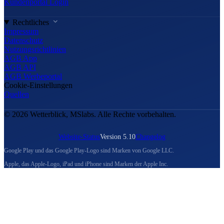
Kundenportal Login
Rechtliches
Impressum
Datenschutz
Nutzungsrichtlinien
AGB App
AGB API
AGB Werbeportal
Cookie-Einstellungen
Quellen
© 2026 Wetterblick, MSlabs. Alle Rechte vorbehalten.
Website-Status
Version 5.10
Changelog
Google Play und das Google Play-Logo sind Marken von Google LLC.
Apple, das Apple-Logo, iPad und iPhone sind Marken der Apple Inc.