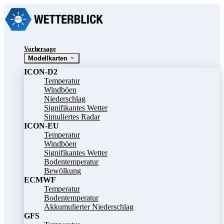
Vorhersage
Modellkarten
ICON-D2
Temperatur
Windböen
Niederschlag
Signifikantes Wetter
Simuliertes Radar
ICON-EU
Temperatur
Windböen
Signifikantes Wetter
Bodentemperatur
Bewölkung
ECMWF
Temperatur
Bodentemperatur
Akkumulierter Niederschlag
GFS