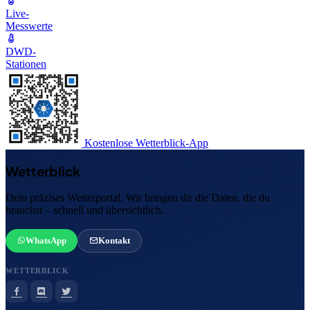
Live-
Messwerte
DWD-
Stationen
Kostenlose Wetterblick-App
Wetterblick
Dein präzises Wetterportal. Wir bringen dir die Daten, die du
brauchst – schnell und übersichtlich.
WhatsApp
Kontakt
WETTERBLICK