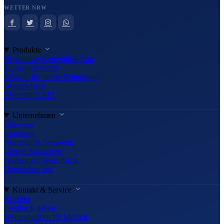
WETTER NRW
Produkte
Kostenlose Wetterblick-App
Zu meinen Orten
Widgets für meine Homepage
Wetterwissen
Wetterblick API
Unternehmen
Über uns
Roadmap
Wetterblick-Netzwerk
Unsere Sponsoren
Werben auf Wetterblick
Unterstütze uns
Kontakt & Service
Kontakt
Feedback geben
Wettergrafiken für Medien