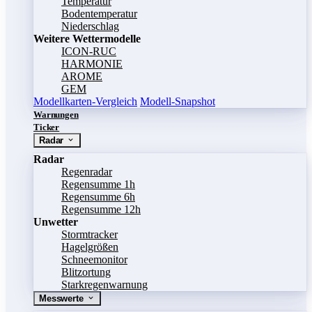
Temperatur
Bodentemperatur
Niederschlag
Weitere Wettermodelle
ICON-RUC
HARMONIE
AROME
GEM
Modellkarten-Vergleich
Modell-Snapshot
Warnungen
Ticker
Radar
Radar
Regenradar
Regensumme 1h
Regensumme 6h
Regensumme 12h
Unwetter
Stormtracker
Hagelgrößen
Schneemonitor
Blitzortung
Starkregenwarnung
Messwerte