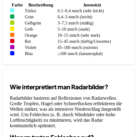
Farbe
Beschreibung
Intensität
Türkis
0,1–0,4 mm/h (sehr leicht)
Grün
0,4–3 mm/h (leicht)
Gelbgrün
3–7,5 mm/h (mäßig)
Gelb
5–10 mm/h (stark)
Orange
10–15 mm/h (sehr stark)
Rot
15–45 mm/h (heftig/Unwetter)
Violett
45–100 mm/h (extrem)
Blau
≥100 mm/h (katastrophal)
Wie interpretiert man Radarbilder?
Radarbilder basieren auf Reflexionen von Radarwellen.
Große Tropfen, Hagel oder Schneeflocken reflektieren die
Wellen stärker, was als intensiver Niederschlag dargestellt
wird. Um Fehlechos (z. B. durch Windräder oder hohe
Luftfeuchtigkeit) zu minimieren, wird das Radar
kontinuierlich optimiert.