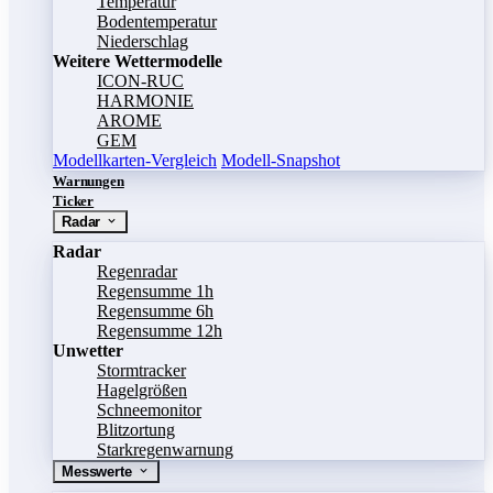
Temperatur
Bodentemperatur
Niederschlag
Weitere Wettermodelle
ICON-RUC
HARMONIE
AROME
GEM
Modellkarten-Vergleich
Modell-Snapshot
Warnungen
Ticker
Radar
Radar
Regenradar
Regensumme 1h
Regensumme 6h
Regensumme 12h
Unwetter
Stormtracker
Hagelgrößen
Schneemonitor
Blitzortung
Starkregenwarnung
Messwerte