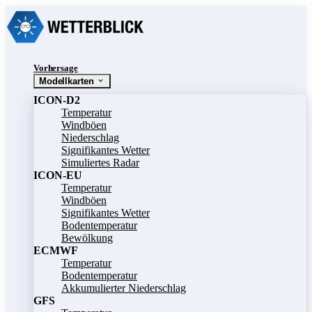
Vorhersage
Modellkarten
ICON-D2
Temperatur
Windböen
Niederschlag
Signifikantes Wetter
Simuliertes Radar
ICON-EU
Temperatur
Windböen
Signifikantes Wetter
Bodentemperatur
Bewölkung
ECMWF
Temperatur
Bodentemperatur
Akkumulierter Niederschlag
GFS