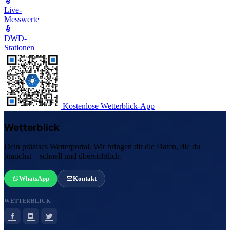
Live-
Messwerte
DWD-
Stationen
Kostenlose Wetterblick-App
Wetterblick
Dein präzises Wetterportal. Wir bringen dir die Daten, die du
brauchst – schnell und übersichtlich.
WhatsApp
Kontakt
WETTERBLICK