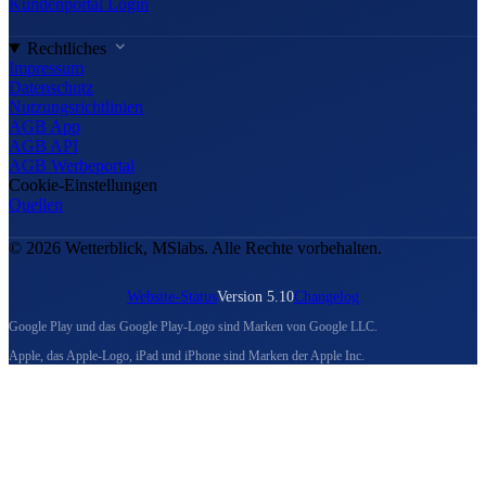
Kundenportal Login
Rechtliches
Impressum
Datenschutz
Nutzungsrichtlinien
AGB App
AGB API
AGB Werbeportal
Cookie-Einstellungen
Quellen
© 2026 Wetterblick, MSlabs. Alle Rechte vorbehalten.
Website-Status
Version 5.10
Changelog
Google Play und das Google Play-Logo sind Marken von Google LLC.
Apple, das Apple-Logo, iPad und iPhone sind Marken der Apple Inc.