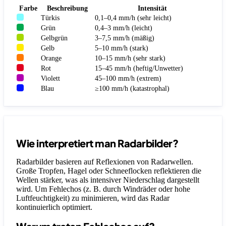
Farbe
Beschreibung
Intensität
Türkis
0,1–0,4 mm/h (sehr leicht)
Grün
0,4–3 mm/h (leicht)
Gelbgrün
3–7,5 mm/h (mäßig)
Gelb
5–10 mm/h (stark)
Orange
10–15 mm/h (sehr stark)
Rot
15–45 mm/h (heftig/Unwetter)
Violett
45–100 mm/h (extrem)
Blau
≥100 mm/h (katastrophal)
Wie interpretiert man Radarbilder?
Radarbilder basieren auf Reflexionen von Radarwellen.
Große Tropfen, Hagel oder Schneeflocken reflektieren die
Wellen stärker, was als intensiver Niederschlag dargestellt
wird. Um Fehlechos (z. B. durch Windräder oder hohe
Luftfeuchtigkeit) zu minimieren, wird das Radar
kontinuierlich optimiert.