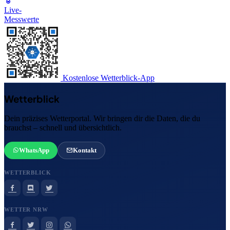
Live-
Messwerte
Kostenlose Wetterblick-App
Wetterblick
Dein präzises Wetterportal. Wir bringen dir die Daten, die du
brauchst – schnell und übersichtlich.
WhatsApp
Kontakt
WETTERBLICK
WETTER NRW