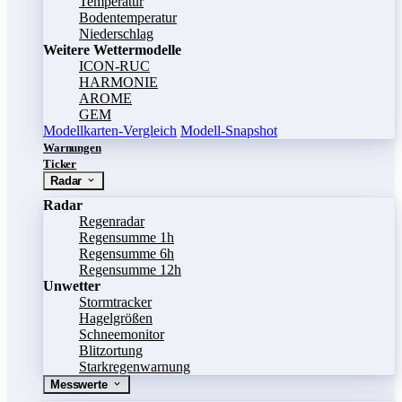
Temperatur
Bodentemperatur
Niederschlag
Weitere Wettermodelle
ICON-RUC
HARMONIE
AROME
GEM
Modellkarten-Vergleich
Modell-Snapshot
Warnungen
Ticker
Radar
Radar
Regenradar
Regensumme 1h
Regensumme 6h
Regensumme 12h
Unwetter
Stormtracker
Hagelgrößen
Schneemonitor
Blitzortung
Starkregenwarnung
Messwerte