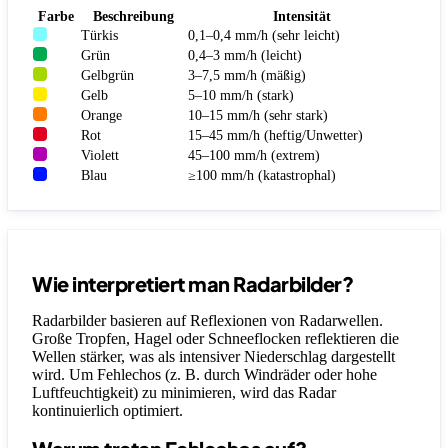
Farbe
Beschreibung
Intensität
Türkis
0,1–0,4 mm/h (sehr leicht)
Grün
0,4–3 mm/h (leicht)
Gelbgrün
3–7,5 mm/h (mäßig)
Gelb
5–10 mm/h (stark)
Orange
10–15 mm/h (sehr stark)
Rot
15–45 mm/h (heftig/Unwetter)
Violett
45–100 mm/h (extrem)
Blau
≥100 mm/h (katastrophal)
Wie interpretiert man Radarbilder?
Radarbilder basieren auf Reflexionen von Radarwellen.
Große Tropfen, Hagel oder Schneeflocken reflektieren die
Wellen stärker, was als intensiver Niederschlag dargestellt
wird. Um Fehlechos (z. B. durch Windräder oder hohe
Luftfeuchtigkeit) zu minimieren, wird das Radar
kontinuierlich optimiert.