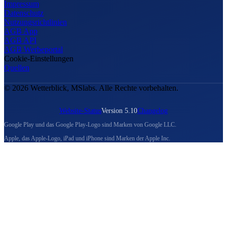
Impressum
Datenschutz
Nutzungsrichtlinien
AGB App
AGB API
AGB Werbeportal
Cookie-Einstellungen
Quellen
© 2026 Wetterblick, MSlabs. Alle Rechte vorbehalten.
Website-Status
Version 5.10
Changelog
Google Play und das Google Play-Logo sind Marken von Google LLC.
Apple, das Apple-Logo, iPad und iPhone sind Marken der Apple Inc.