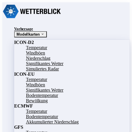
Vorhersage
Modellkarten
ICON-D2
Temperatur
Windböen
Niederschlag
Signifikantes Wetter
Simuliertes Radar
ICON-EU
Temperatur
Windböen
Signifikantes Wetter
Bodentemperatur
Bewölkung
ECMWF
Temperatur
Bodentemperatur
Akkumulierter Niederschlag
GFS