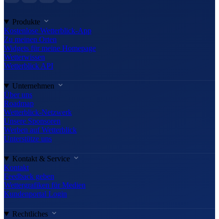
Produkte
Kostenlose Wetterblick-App
Zu meinen Orten
Widgets für meine Homepage
Wetterwissen
Wetterblick API
Unternehmen
Über uns
Roadmap
Wetterblick-Netzwerk
Unsere Sponsoren
Werben auf Wetterblick
Unterstütze uns
Kontakt & Service
Kontakt
Feedback geben
Wettergrafiken für Medien
Kundenportal Login
Rechtliches