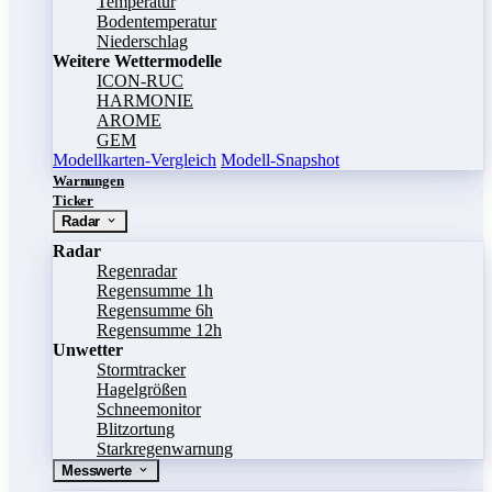
Temperatur
Bodentemperatur
Niederschlag
Weitere Wettermodelle
ICON-RUC
HARMONIE
AROME
GEM
Modellkarten-Vergleich
Modell-Snapshot
Warnungen
Ticker
Radar
Radar
Regenradar
Regensumme 1h
Regensumme 6h
Regensumme 12h
Unwetter
Stormtracker
Hagelgrößen
Schneemonitor
Blitzortung
Starkregenwarnung
Messwerte