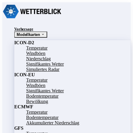
Vorhersage
Modellkarten
ICON-D2
Temperatur
Windböen
Niederschlag
Signifikantes Wetter
Simuliertes Radar
ICON-EU
Temperatur
Windböen
Signifikantes Wetter
Bodentemperatur
Bewölkung
ECMWF
Temperatur
Bodentemperatur
Akkumulierter Niederschlag
GFS