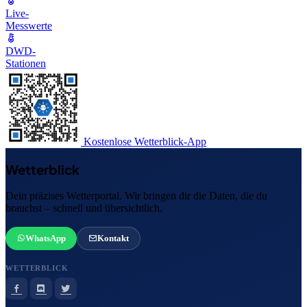
Live-
Messwerte
DWD-
Stationen
Kostenlose Wetterblick-App
Wetterblick
Dein präzises Wetterportal. Wir bringen dir die Daten, die du
brauchst – schnell und übersichtlich.
WhatsApp
Kontakt
WETTERBLICK