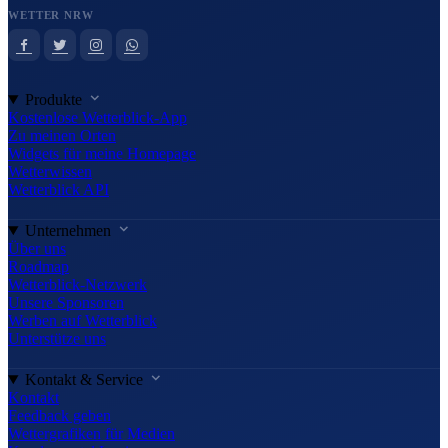
WETTER NRW
Produkte
Kostenlose Wetterblick-App
Zu meinen Orten
Widgets für meine Homepage
Wetterwissen
Wetterblick API
Unternehmen
Über uns
Roadmap
Wetterblick-Netzwerk
Unsere Sponsoren
Werben auf Wetterblick
Unterstütze uns
Kontakt & Service
Kontakt
Feedback geben
Wettergrafiken für Medien