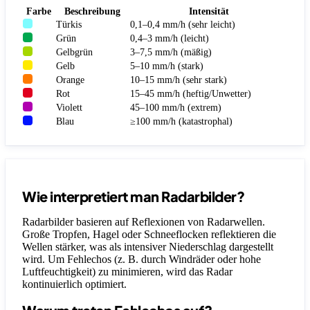
Farbe
Beschreibung
Intensität
Türkis
0,1–0,4 mm/h (sehr leicht)
Grün
0,4–3 mm/h (leicht)
Gelbgrün
3–7,5 mm/h (mäßig)
Gelb
5–10 mm/h (stark)
Orange
10–15 mm/h (sehr stark)
Rot
15–45 mm/h (heftig/Unwetter)
Violett
45–100 mm/h (extrem)
Blau
≥100 mm/h (katastrophal)
Wie interpretiert man Radarbilder?
Radarbilder basieren auf Reflexionen von Radarwellen.
Große Tropfen, Hagel oder Schneeflocken reflektieren die
Wellen stärker, was als intensiver Niederschlag dargestellt
wird. Um Fehlechos (z. B. durch Windräder oder hohe
Luftfeuchtigkeit) zu minimieren, wird das Radar
kontinuierlich optimiert.