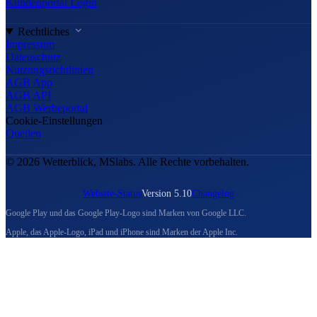
Kundenportal Login
Rechtliches
Impressum
Datenschutz
Nutzungsrichtlinien
AGB App
AGB API
AGB Werbeportal
Cookie-Einstellungen
Quellen
© 2026 Wetterblick, MSlabs. Alle Rechte vorbehalten.
Website-Status
Version 5.10
Changelog
Google Play und das Google Play-Logo sind Marken von Google LLC.
Apple, das Apple-Logo, iPad und iPhone sind Marken der Apple Inc.