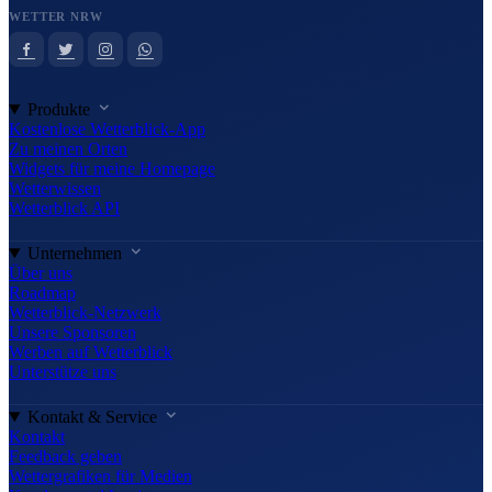
WETTER NRW
Produkte
Kostenlose Wetterblick-App
Zu meinen Orten
Widgets für meine Homepage
Wetterwissen
Wetterblick API
Unternehmen
Über uns
Roadmap
Wetterblick-Netzwerk
Unsere Sponsoren
Werben auf Wetterblick
Unterstütze uns
Kontakt & Service
Kontakt
Feedback geben
Wettergrafiken für Medien