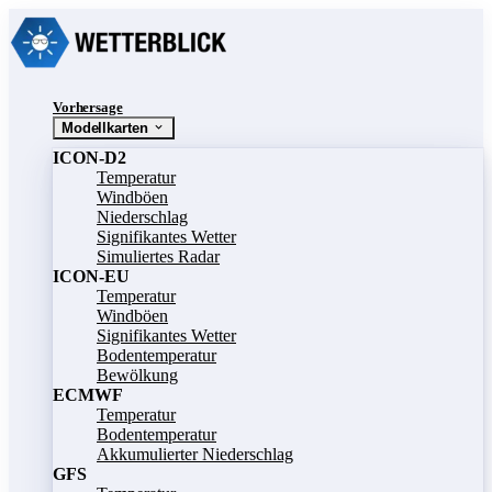
Vorhersage
Modellkarten
ICON-D2
Temperatur
Windböen
Niederschlag
Signifikantes Wetter
Simuliertes Radar
ICON-EU
Temperatur
Windböen
Signifikantes Wetter
Bodentemperatur
Bewölkung
ECMWF
Temperatur
Bodentemperatur
Akkumulierter Niederschlag
GFS