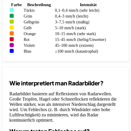
Farbe
Beschreibung
Intensität
Türkis
0,1–0,4 mm/h (sehr leicht)
Grün
0,4–3 mm/h (leicht)
Gelbgrün
3–7,5 mm/h (mäßig)
Gelb
5–10 mm/h (stark)
Orange
10–15 mm/h (sehr stark)
Rot
15–45 mm/h (heftig/Unwetter)
Violett
45–100 mm/h (extrem)
Blau
≥100 mm/h (katastrophal)
Wie interpretiert man Radarbilder?
Radarbilder basieren auf Reflexionen von Radarwellen.
Große Tropfen, Hagel oder Schneeflocken reflektieren die
Wellen stärker, was als intensiver Niederschlag dargestellt
wird. Um Fehlechos (z. B. durch Windräder oder hohe
Luftfeuchtigkeit) zu minimieren, wird das Radar
kontinuierlich optimiert.