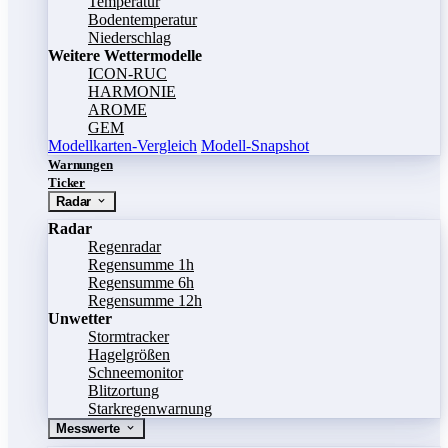
Temperatur
Bodentemperatur
Niederschlag
Weitere Wettermodelle
ICON-RUC
HARMONIE
AROME
GEM
Modellkarten-Vergleich
Modell-Snapshot
Warnungen
Ticker
Radar
Radar
Regenradar
Regensumme 1h
Regensumme 6h
Regensumme 12h
Unwetter
Stormtracker
Hagelgrößen
Schneemonitor
Blitzortung
Starkregenwarnung
Messwerte