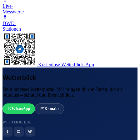
Live-
Messwerte
DWD-
Stationen
Kostenlose Wetterblick-App
Wetterblick
Dein präzises Wetterportal. Wir bringen dir die Daten, die du
brauchst – schnell und übersichtlich.
WhatsApp
Kontakt
WETTERBLICK