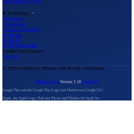
Kundenportal Login
Rechtliches
Impressum
Datenschutz
Nutzungsrichtlinien
AGB App
AGB API
AGB Werbeportal
Cookie-Einstellungen
Quellen
© 2026 Wetterblick, MSlabs. Alle Rechte vorbehalten.
Website-Status
Version 5.10
Changelog
Google Play und das Google Play-Logo sind Marken von Google LLC.
Apple, das Apple-Logo, iPad und iPhone sind Marken der Apple Inc.