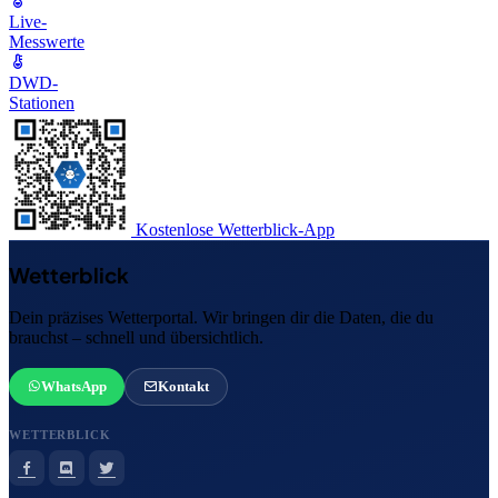
Live-
Messwerte
DWD-
Stationen
Kostenlose Wetterblick-App
Wetterblick
Dein präzises Wetterportal. Wir bringen dir die Daten, die du
brauchst – schnell und übersichtlich.
WhatsApp
Kontakt
WETTERBLICK