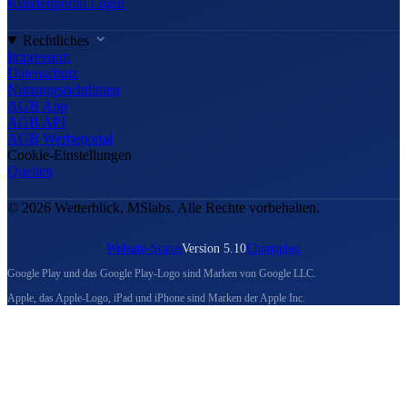
Kundenportal Login
Rechtliches
Impressum
Datenschutz
Nutzungsrichtlinien
AGB App
AGB API
AGB Werbeportal
Cookie-Einstellungen
Quellen
© 2026 Wetterblick, MSlabs. Alle Rechte vorbehalten.
Website-Status
Version 5.10
Changelog
Google Play und das Google Play-Logo sind Marken von Google LLC.
Apple, das Apple-Logo, iPad und iPhone sind Marken der Apple Inc.