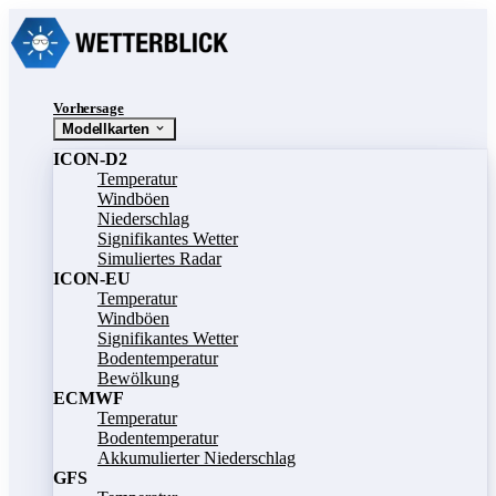
Vorhersage
Modellkarten
ICON-D2
Temperatur
Windböen
Niederschlag
Signifikantes Wetter
Simuliertes Radar
ICON-EU
Temperatur
Windböen
Signifikantes Wetter
Bodentemperatur
Bewölkung
ECMWF
Temperatur
Bodentemperatur
Akkumulierter Niederschlag
GFS