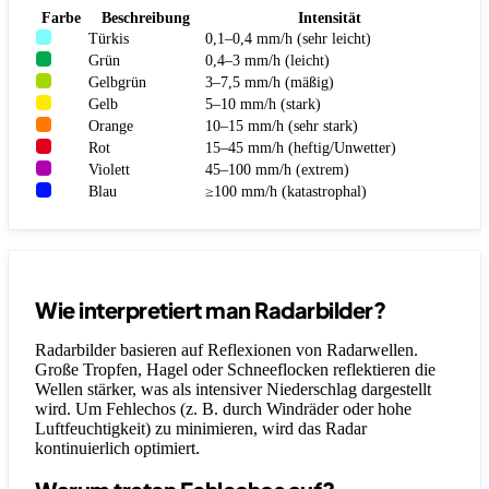
Farbe
Beschreibung
Intensität
Türkis
0,1–0,4 mm/h (sehr leicht)
Grün
0,4–3 mm/h (leicht)
Gelbgrün
3–7,5 mm/h (mäßig)
Gelb
5–10 mm/h (stark)
Orange
10–15 mm/h (sehr stark)
Rot
15–45 mm/h (heftig/Unwetter)
Violett
45–100 mm/h (extrem)
Blau
≥100 mm/h (katastrophal)
Wie interpretiert man Radarbilder?
Radarbilder basieren auf Reflexionen von Radarwellen.
Große Tropfen, Hagel oder Schneeflocken reflektieren die
Wellen stärker, was als intensiver Niederschlag dargestellt
wird. Um Fehlechos (z. B. durch Windräder oder hohe
Luftfeuchtigkeit) zu minimieren, wird das Radar
kontinuierlich optimiert.