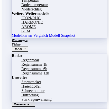
Temperatur
Bodentemperatur
Niederschlag
Weitere Wettermodelle
ICON-RUC
HARMONIE
AROME
GEM
Modellkarten-Vergleich
Modell-Snapshot
Warnungen
Ticker
Radar
Radar
Regenradar
Regensumme 1h
Regensumme 6h
Regensumme 12h
Unwetter
Stormtracker
Hagelgrößen
Schneemonitor
Blitzortung
Starkregenwarnung
Messwerte