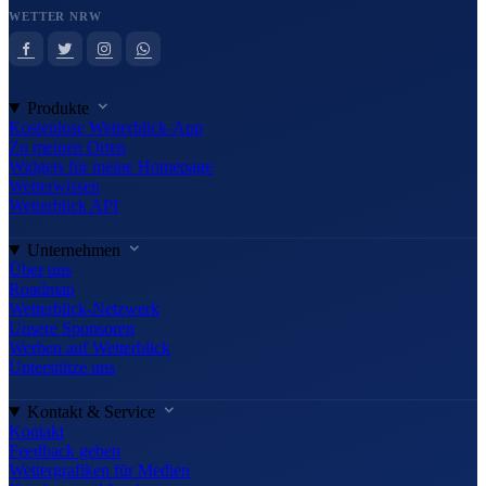
WETTER NRW
Produkte
Kostenlose Wetterblick-App
Zu meinen Orten
Widgets für meine Homepage
Wetterwissen
Wetterblick API
Unternehmen
Über uns
Roadmap
Wetterblick-Netzwerk
Unsere Sponsoren
Werben auf Wetterblick
Unterstütze uns
Kontakt & Service
Kontakt
Feedback geben
Wettergrafiken für Medien