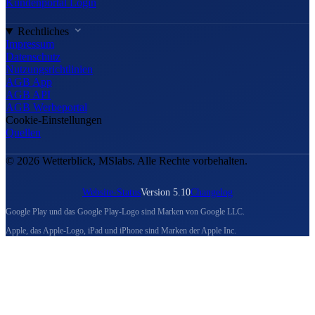
Kundenportal Login
Rechtliches
Impressum
Datenschutz
Nutzungsrichtlinien
AGB App
AGB API
AGB Werbeportal
Cookie-Einstellungen
Quellen
© 2026 Wetterblick, MSlabs. Alle Rechte vorbehalten.
Website-Status
Version 5.10
Changelog
Google Play und das Google Play-Logo sind Marken von Google LLC.
Apple, das Apple-Logo, iPad und iPhone sind Marken der Apple Inc.