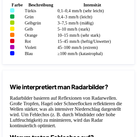
Farbe
Beschreibung
Intensität
Türkis
0,1–0,4 mm/h (sehr leicht)
Grün
0,4–3 mm/h (leicht)
Gelbgrün
3–7,5 mm/h (mäßig)
Gelb
5–10 mm/h (stark)
Orange
10–15 mm/h (sehr stark)
Rot
15–45 mm/h (heftig/Unwetter)
Violett
45–100 mm/h (extrem)
Blau
≥100 mm/h (katastrophal)
Wie interpretiert man Radarbilder?
Radarbilder basieren auf Reflexionen von Radarwellen.
Große Tropfen, Hagel oder Schneeflocken reflektieren die
Wellen stärker, was als intensiver Niederschlag dargestellt
wird. Um Fehlechos (z. B. durch Windräder oder hohe
Luftfeuchtigkeit) zu minimieren, wird das Radar
kontinuierlich optimiert.