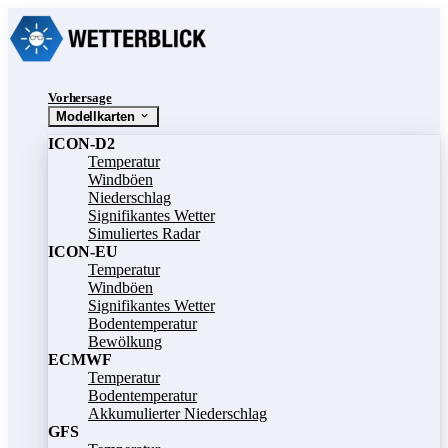
Vorhersage
Modellkarten
ICON-D2
Temperatur
Windböen
Niederschlag
Signifikantes Wetter
Simuliertes Radar
ICON-EU
Temperatur
Windböen
Signifikantes Wetter
Bodentemperatur
Bewölkung
ECMWF
Temperatur
Bodentemperatur
Akkumulierter Niederschlag
GFS