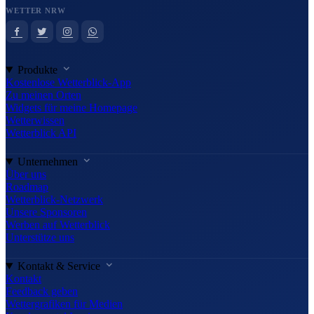
WETTER NRW
Produkte
Kostenlose Wetterblick-App
Zu meinen Orten
Widgets für meine Homepage
Wetterwissen
Wetterblick API
Unternehmen
Über uns
Roadmap
Wetterblick-Netzwerk
Unsere Sponsoren
Werben auf Wetterblick
Unterstütze uns
Kontakt & Service
Kontakt
Feedback geben
Wettergrafiken für Medien