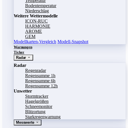
Temperatur
Bodentemperatur
Niederschlag
Weitere Wettermodelle
ICON-RUC
HARMONIE
AROME
GEM
Modellkarten-Vergleich
Modell-Snapshot
Warnungen
Ticker
Radar
Radar
Regenradar
Regensumme 1h
Regensumme 6h
Regensumme 12h
Unwetter
Stormtracker
Hagelgrößen
Schneemonitor
Blitzortung
Starkregenwarnung
Messwerte