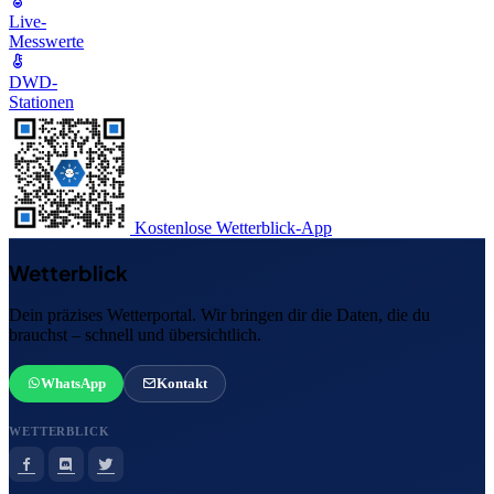
Live-
Messwerte
DWD-
Stationen
Kostenlose Wetterblick-App
Wetterblick
Dein präzises Wetterportal. Wir bringen dir die Daten, die du
brauchst – schnell und übersichtlich.
WhatsApp
Kontakt
WETTERBLICK