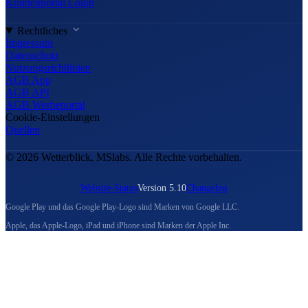
Kundenportal Login
Rechtliches
Impressum
Datenschutz
Nutzungsrichtlinien
AGB App
AGB API
AGB Werbeportal
Cookie-Einstellungen
Quellen
© 2026 Wetterblick, MSlabs. Alle Rechte vorbehalten.
Website-Status
Version 5.10
Changelog
Google Play und das Google Play-Logo sind Marken von Google LLC.
Apple, das Apple-Logo, iPad und iPhone sind Marken der Apple Inc.