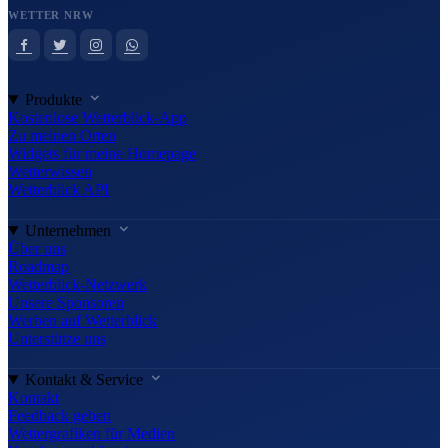
WETTER NRW
Produkte
Kostenlose Wetterblick-App
Zu meinen Orten
Widgets für meine Homepage
Wetterwissen
Wetterblick API
Unternehmen
Über uns
Roadmap
Wetterblick-Netzwerk
Unsere Sponsoren
Werben auf Wetterblick
Unterstütze uns
Kontakt & Service
Kontakt
Feedback geben
Wettergrafiken für Medien