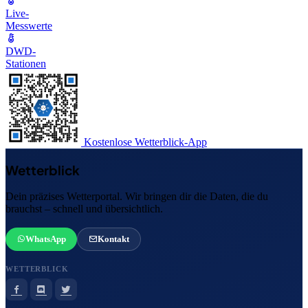
Live-
Messwerte
DWD-
Stationen
Kostenlose Wetterblick-App
Wetterblick
Dein präzises Wetterportal. Wir bringen dir die Daten, die du
brauchst – schnell und übersichtlich.
WhatsApp
Kontakt
WETTERBLICK