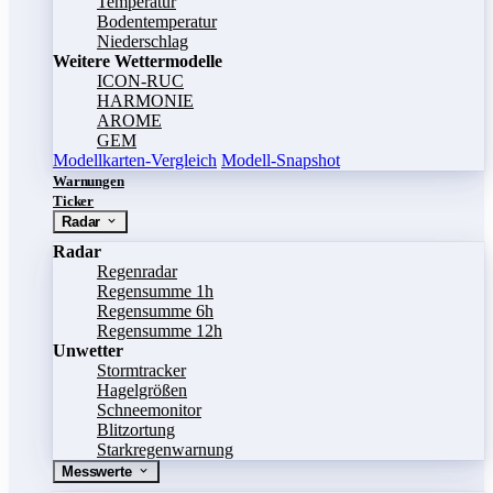
Temperatur
Bodentemperatur
Niederschlag
Weitere Wettermodelle
ICON-RUC
HARMONIE
AROME
GEM
Modellkarten-Vergleich
Modell-Snapshot
Warnungen
Ticker
Radar
Radar
Regenradar
Regensumme 1h
Regensumme 6h
Regensumme 12h
Unwetter
Stormtracker
Hagelgrößen
Schneemonitor
Blitzortung
Starkregenwarnung
Messwerte