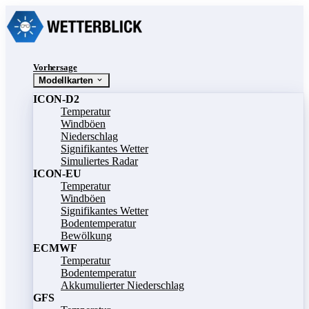
Vorhersage
Modellkarten
ICON-D2
Temperatur
Windböen
Niederschlag
Signifikantes Wetter
Simuliertes Radar
ICON-EU
Temperatur
Windböen
Signifikantes Wetter
Bodentemperatur
Bewölkung
ECMWF
Temperatur
Bodentemperatur
Akkumulierter Niederschlag
GFS