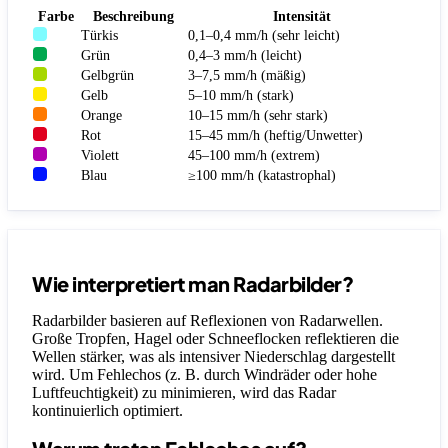
Farbe
Beschreibung
Intensität
Türkis
0,1–0,4 mm/h (sehr leicht)
Grün
0,4–3 mm/h (leicht)
Gelbgrün
3–7,5 mm/h (mäßig)
Gelb
5–10 mm/h (stark)
Orange
10–15 mm/h (sehr stark)
Rot
15–45 mm/h (heftig/Unwetter)
Violett
45–100 mm/h (extrem)
Blau
≥100 mm/h (katastrophal)
Wie interpretiert man Radarbilder?
Radarbilder basieren auf Reflexionen von Radarwellen.
Große Tropfen, Hagel oder Schneeflocken reflektieren die
Wellen stärker, was als intensiver Niederschlag dargestellt
wird. Um Fehlechos (z. B. durch Windräder oder hohe
Luftfeuchtigkeit) zu minimieren, wird das Radar
kontinuierlich optimiert.