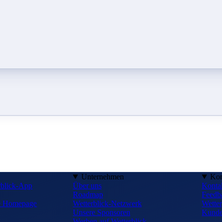
Unternehmen
Kon
rblick-App
Über uns
Konta
Roadmap
Feedb
ne Homepage
Wetterblick-Netzwerk
Wetter
Unsere Sponsoren
Kunde
Werben auf Wetterblick