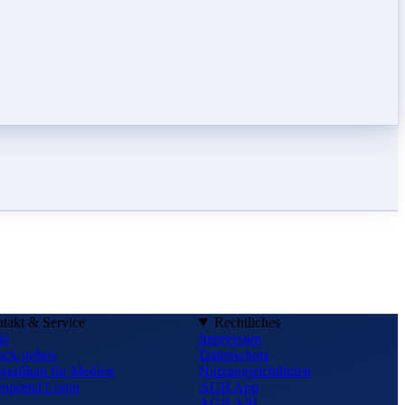
takt & Service
Rechtliches
kt
Impressum
ack geben
Datenschutz
grafiken für Medien
Nutzungsrichtlinien
nportal Login
AGB App
AGB API