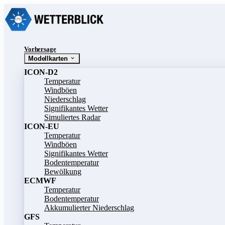
Vorhersage
Modellkarten
ICON-D2
Temperatur
Windböen
Niederschlag
Signifikantes Wetter
Simuliertes Radar
ICON-EU
Temperatur
Windböen
Signifikantes Wetter
Bodentemperatur
Bewölkung
ECMWF
Temperatur
Bodentemperatur
Akkumulierter Niederschlag
GFS