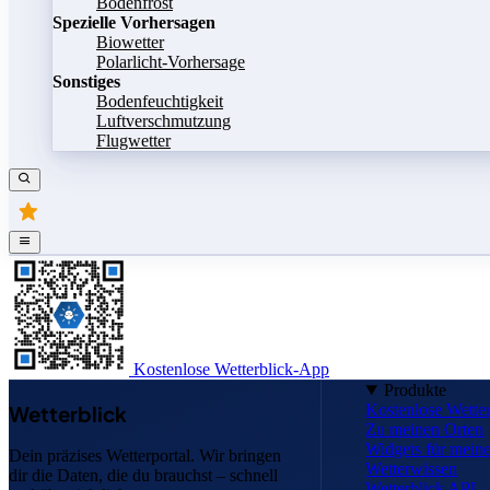
Bodenfrost
Spezielle Vorhersagen
Biowetter
Polarlicht-Vorhersage
Sonstiges
Bodenfeuchtigkeit
Luftverschmutzung
Flugwetter
Kostenlose Wetterblick-App
Produkte
Kostenlose Wette
Wetterblick
Zu meinen Orten
Widgets für mei
Dein präzises Wetterportal. Wir bringen
Wetterwissen
dir die Daten, die du brauchst – schnell
Wetterblick API