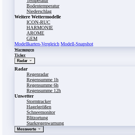
Temperatur
Bodentemperatur
Niederschlag
Weitere Wettermodelle
ICON-RUC
HARMONIE
AROME
GEM
Modellkarten-Vergleich
Modell-Snapshot
Warnungen
Ticker
Radar
Radar
Regenradar
Regensumme 1h
Regensumme 6h
Regensumme 12h
Unwetter
Stormtracker
Hagelgrößen
Schneemonitor
Blitzortung
Starkregenwarnung
Messwerte