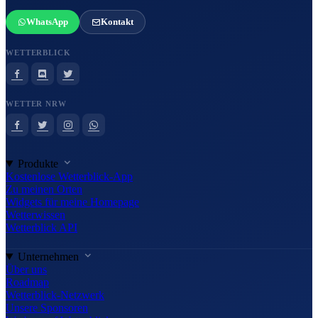
WhatsApp
Kontakt
WETTERBLICK
WETTER NRW
Produkte
Kostenlose Wetterblick-App
Zu meinen Orten
Widgets für meine Homepage
Wetterwissen
Wetterblick API
Unternehmen
Über uns
Roadmap
Wetterblick-Netzwerk
Unsere Sponsoren