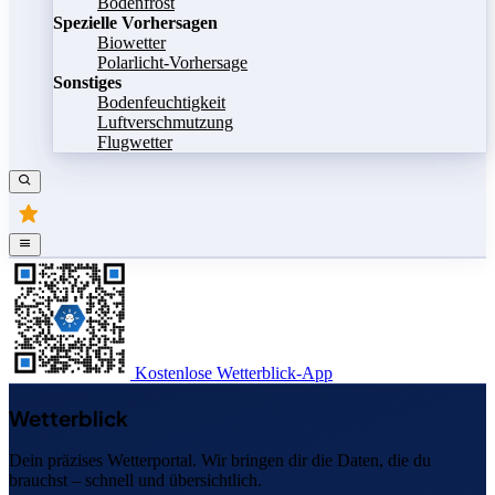
Bodenfrost
Spezielle Vorhersagen
Biowetter
Polarlicht-Vorhersage
Sonstiges
Bodenfeuchtigkeit
Luftverschmutzung
Flugwetter
Kostenlose Wetterblick-App
Wetterblick
Dein präzises Wetterportal. Wir bringen dir die Daten, die du
brauchst – schnell und übersichtlich.