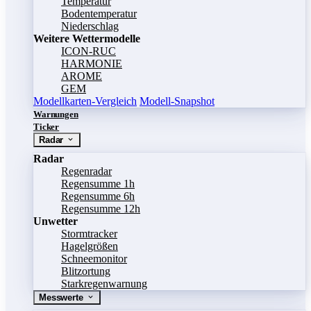
Temperatur
Bodentemperatur
Niederschlag
Weitere Wettermodelle
ICON-RUC
HARMONIE
AROME
GEM
Modellkarten-Vergleich
Modell-Snapshot
Warnungen
Ticker
Radar
Radar
Regenradar
Regensumme 1h
Regensumme 6h
Regensumme 12h
Unwetter
Stormtracker
Hagelgrößen
Schneemonitor
Blitzortung
Starkregenwarnung
Messwerte