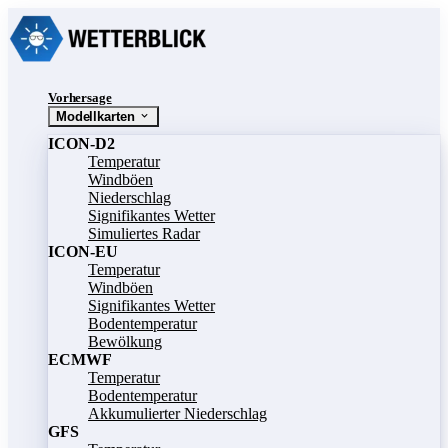
Vorhersage
Modellkarten
ICON-D2
Temperatur
Windböen
Niederschlag
Signifikantes Wetter
Simuliertes Radar
ICON-EU
Temperatur
Windböen
Signifikantes Wetter
Bodentemperatur
Bewölkung
ECMWF
Temperatur
Bodentemperatur
Akkumulierter Niederschlag
GFS