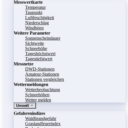
Messwertkarte
Temperatur
Taupunkt
Luftfeuchtigkeit
Niederschlag
Windböen
Weitere Parameter
Sonnenscheindauer
Sichtweite
Schneehöhe
Tageshöchstwert
Tagestiefstwert
Messnetze
DWD-Stationen
Amateur-Stationen
Stationen vergleichen
Wettermeldungen
Wetterbeobachtung
Schneehöhen
Wetter melden
Umwelt
Gefahrenindizes
Waldbrandgefahr
Graslandfeuerindex