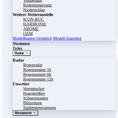
Temperatur
Bodentemperatur
Niederschlag
Weitere Wettermodelle
ICON-RUC
HARMONIE
AROME
GEM
Modellkarten-Vergleich
Modell-Snapshot
Warnungen
Ticker
Radar
Radar
Regenradar
Regensumme 1h
Regensumme 6h
Regensumme 12h
Unwetter
Stormtracker
Hagelgrößen
Schneemonitor
Blitzortung
Starkregenwarnung
Messwerte