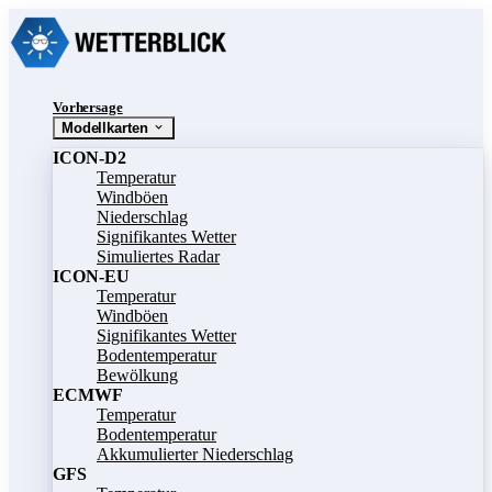
Vorhersage
Modellkarten
ICON-D2
Temperatur
Windböen
Niederschlag
Signifikantes Wetter
Simuliertes Radar
ICON-EU
Temperatur
Windböen
Signifikantes Wetter
Bodentemperatur
Bewölkung
ECMWF
Temperatur
Bodentemperatur
Akkumulierter Niederschlag
GFS