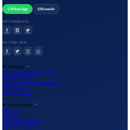
WhatsApp
Kontakt
WETTERBLICK
WETTER NRW
Produkte
Kostenlose Wetterblick-App
Zu meinen Orten
Widgets für meine Homepage
Wetterwissen
Wetterblick API
Unternehmen
Über uns
Roadmap
Wetterblick-Netzwerk
Unsere Sponsoren