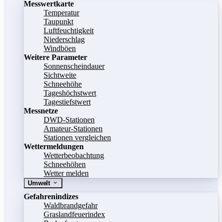
Messwertkarte
Temperatur
Taupunkt
Luftfeuchtigkeit
Niederschlag
Windböen
Weitere Parameter
Sonnenscheindauer
Sichtweite
Schneehöhe
Tageshöchstwert
Tagestiefstwert
Messnetze
DWD-Stationen
Amateur-Stationen
Stationen vergleichen
Wettermeldungen
Wetterbeobachtung
Schneehöhen
Wetter melden
Umwelt
Gefahrenindizes
Waldbrandgefahr
Graslandfeuerindex