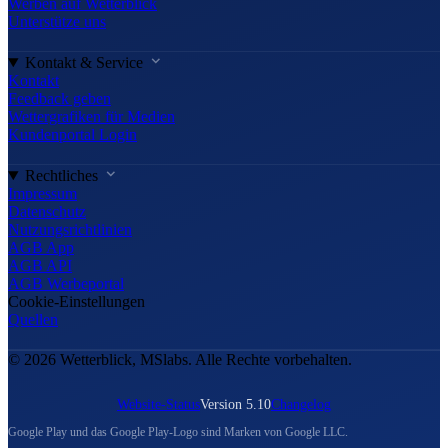
Werben auf Wetterblick
Unterstütze uns
Kontakt & Service
Kontakt
Feedback geben
Wettergrafiken für Medien
Kundenportal Login
Rechtliches
Impressum
Datenschutz
Nutzungsrichtlinien
AGB App
AGB API
AGB Werbeportal
Cookie-Einstellungen
Quellen
© 2026 Wetterblick, MSlabs. Alle Rechte vorbehalten.
Website-Status
Version 5.10
Changelog
Google Play und das Google Play-Logo sind Marken von Google LLC.