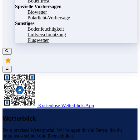
Bodenfrost
Spezielle Vorhersagen
Biowetter
Polarlicht-Vorhersage
Sonstiges
Bodenfeuchtigkeit
Luftverschmutzung
Flugwetter
Kostenlose Wetterblick-App
Wetterblick
Dein präzises Wetterportal. Wir bringen dir die Daten, die du
brauchst – schnell und übersichtlich.