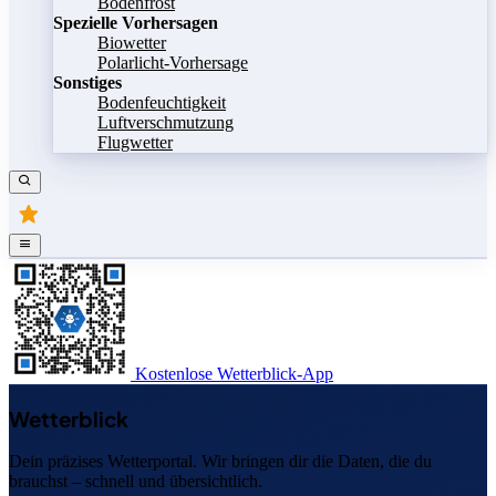
Bodenfrost
Spezielle Vorhersagen
Biowetter
Polarlicht-Vorhersage
Sonstiges
Bodenfeuchtigkeit
Luftverschmutzung
Flugwetter
Kostenlose Wetterblick-App
Wetterblick
Dein präzises Wetterportal. Wir bringen dir die Daten, die du
brauchst – schnell und übersichtlich.