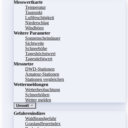
Messwertkarte
Temperatur
Taupunkt
Luftfeuchtigkeit
Niederschlag
Windböen
Weitere Parameter
Sonnenscheindauer
Sichtweite
Schneehöhe
Tageshöchstwert
Tagestiefstwert
Messnetze
DWD-Stationen
Amateur-Stationen
Stationen vergleichen
Wettermeldungen
Wetterbeobachtung
Schneehöhen
Wetter melden
Umwelt
Gefahrenindizes
Waldbrandgefahr
Graslandfeuerindex