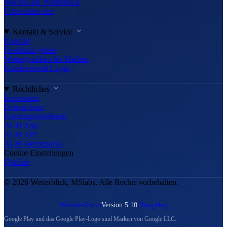
Werben auf Wetterblick
Unterstütze uns
Kontakt & Service
Kontakt
Feedback geben
Wettergrafiken für Medien
Kundenportal Login
Rechtliches
Impressum
Datenschutz
Nutzungsrichtlinien
AGB App
AGB API
AGB Werbeportal
Cookie-Einstellungen
Quellen
© 2026 Wetterblick, MSlabs. Alle Rechte vorbehalten.
Website-Status
Version 5.10
Changelog
Google Play und das Google Play-Logo sind Marken von Google LLC.