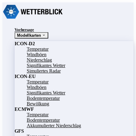
Vorhersage
Modellkarten
ICON-D2
Temperatur
Windböen
Niederschlag
Signifikantes Wetter
Simuliertes Radar
ICON-EU
Temperatur
Windböen
Signifikantes Wetter
Bodentemperatur
Bewölkung
ECMWF
Temperatur
Bodentemperatur
Akkumulierter Niederschlag
GFS