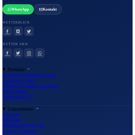
WhatsApp
Kontakt
WETTERBLICK
WETTER NRW
Produkte
Kostenlose Wetterblick-App
Zu meinen Orten
Widgets für meine Homepage
Wetterwissen
Wetterblick API
Unternehmen
Über uns
Roadmap
Wetterblick-Netzwerk
Unsere Sponsoren