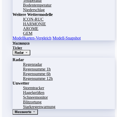
Temperatur
Bodentemperatur
Niederschlag
Weitere Wettermodelle
ICON-RUC
HARMONIE
AROME
GEM
Modellkarten-Vergleich
Modell-Snapshot
Warnungen
Ticker
Radar
Radar
Regenradar
Regensumme 1h
Regensumme 6h
Regensumme 12h
Unwetter
Stormtracker
Hagelgrößen
Schneemonitor
Blitzortung
Starkregenwarnung
Messwerte