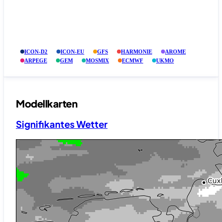
ICON-D2
ICON-EU
GFS
HARMONIE
AROME
ARPEGE
GEM
MOSMIX
ECMWF
UKMO
Modellkarten
Signifikantes Wetter