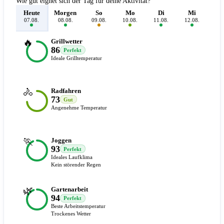
Wie gut eignet sich der Tag für deine Aktivität?
Heute
Morgen
So
Mo
Di
Mi
D
07.08.
08.08.
09.08.
10.08.
11.08.
12.08.
13.
🔥
Grillwetter
86
Perfekt
Ideale Grilltemperatur
🚴
Radfahren
73
Gut
Angenehme Temperatur
🏃
Joggen
93
Perfekt
Ideales Laufklima
Kein störender Regen
🌿
Gartenarbeit
94
Perfekt
Beste Arbeitstemperatur
Trockenes Wetter