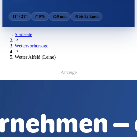
11° / 21°
0%
0 mm
bis 32 km/h
Startseite
Wettervorhersage
Wetter Alfeld (Leine)
--Anzeige--