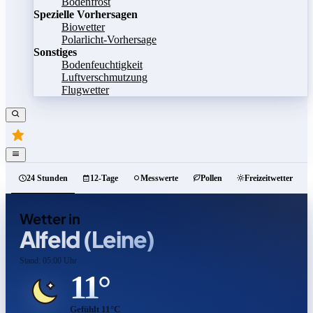
Bodenfrost
Spezielle Vorhersagen
Biowetter
Polarlicht-Vorhersage
Sonstiges
Bodenfeuchtigkeit
Luftverschmutzung
Flugwetter
24 Stunden
12-Tage
Messwerte
Pollen
Freizeitwetter
Wetter in
Alfeld (Leine)
Stand: 05:00 Uhr
11°
Gefühlt 11°C