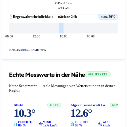
0%
0.0 mm
3 km/h
Regenwahrscheinlichkeit — nächste 24h
max. 20%
06:00
12:00
18:00
00:00
20–45%
45–65%
>80%
Echte Messwerte in der Nähe
ECHTZEIT
Keine Schätzwerte — reale Messungen von Wetterstationen in deiner
Region.
Alfeld
Algermissen-Groß Lobke
LIVE
LIVE
10.3°
12.6°
FEUCHTE
WIND
FEUCHTE
WIND
86 %
12.6 km/h
80 %
km/h