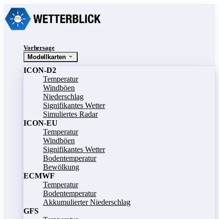
Vorhersage
Modellkarten
ICON-D2
Temperatur
Windböen
Niederschlag
Signifikantes Wetter
Simuliertes Radar
ICON-EU
Temperatur
Windböen
Signifikantes Wetter
Bodentemperatur
Bewölkung
ECMWF
Temperatur
Bodentemperatur
Akkumulierter Niederschlag
GFS