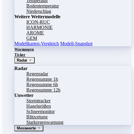
Temperatur
Bodentemperatur
Niederschlag
Weitere Wettermodelle
ICON-RUC
HARMONIE
AROME
GEM
Modellkarten-Vergleich
Modell-Snapshot
Warnungen
Ticker
Radar
Radar
Regenradar
Regensumme 1h
Regensumme 6h
Regensumme 12h
Unwetter
Stormtracker
Hagelgrößen
Schneemonitor
Blitzortung
Starkregenwarnung
Messwerte