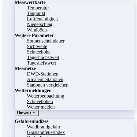
Messwertkarte
Temperatur
Taupunkt
Luftfeuchtigkeit
Niederschlag
Windböen
Weitere Parameter
Sonnenscheindauer
Sichtweite
Schneehöhe
Tageshöchstwert
Tagestiefstwert
Messnetze
DWD-Stationen
Amateur-Stationen
Stationen vergleichen
Wettermeldungen
Wetterbeobachtung
Schneehöhen
Wetter melden
Umwelt
Gefahrenindizes
Waldbrandgefahr
Graslandfeuerindex