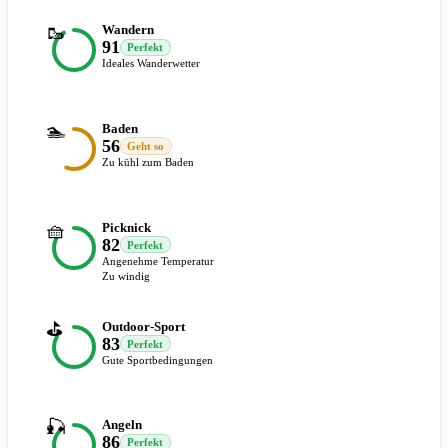
🥾
Wandern
91
Perfekt
Ideales Wanderwetter
🏊
Baden
56
Geht so
Zu kühl zum Baden
🧺
Picknick
82
Perfekt
Angenehme Temperatur
Zu windig
⛳
Outdoor-Sport
83
Perfekt
Gute Sportbedingungen
🎣
Angeln
86
Perfekt