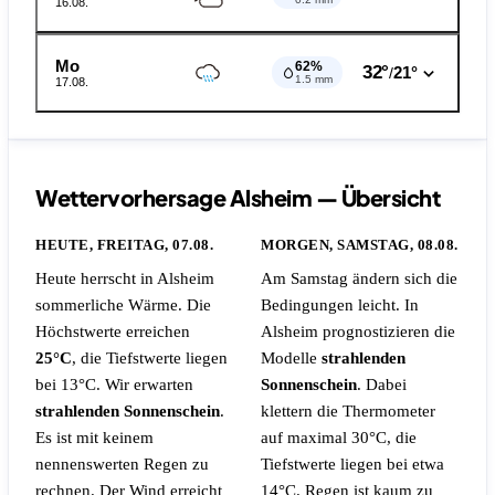
16.08.
Mo
62%
32°
21°
/
1.5 mm
17.08.
Wettervorhersage Alsheim — Übersicht
HEUTE, FREITAG, 07.08.
MORGEN, SAMSTAG, 08.08.
Heute herrscht in Alsheim
Am Samstag ändern sich die
sommerliche Wärme. Die
Bedingungen leicht. In
Höchstwerte erreichen
Alsheim prognostizieren die
25°C
, die Tiefstwerte liegen
Modelle
strahlenden
bei 13°C. Wir erwarten
Sonnenschein
. Dabei
strahlenden Sonnenschein
.
klettern die Thermometer
Es ist mit keinem
auf maximal 30°C, die
nennenswerten Regen zu
Tiefstwerte liegen bei etwa
rechnen.
Der Wind erreicht
14°C.
Regen ist kaum zu