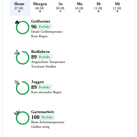
Heute
Morgen
So
Mo
Di
Mi
D
07.08.
08.08.
09.08.
10.08.
11.08.
12.08.
13.
🔥
Grillwetter
96
Perfekt
Ideale Grilltemperatur
Kein Regen
🚴
Radfahren
89
Perfekt
Angenehme Temperatur
Trockene Straßen
🏃
Joggen
89
Perfekt
Kein störender Regen
🌿
Gartenarbeit
100
Perfekt
Beste Arbeitstemperatur
Gießen nötig