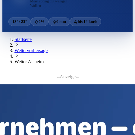
Meist sonnig mit wenigen
Wolken
13° / 25°
0%
0 mm
bis 14 km/h
Startseite
Wettervorhersage
Wetter Alsheim
--Anzeige--