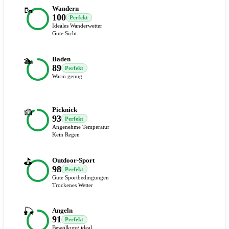
🥾
Wandern
100
Perfekt
Ideales Wanderwetter
Gute Sicht
🏊
Baden
89
Perfekt
Warm genug
🧺
Picknick
93
Perfekt
Angenehme Temperatur
Kein Regen
⛳
Outdoor-Sport
98
Perfekt
Gute Sportbedingungen
Trockenes Wetter
🎣
Angeln
91
Perfekt
Bewölkung ideal