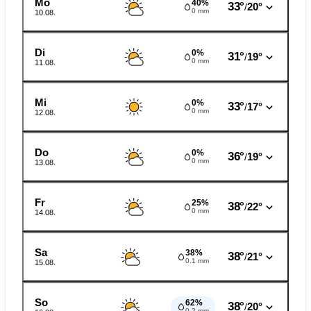
Mo
40%
33°
20°
/
0 mm
10.08.
Di
0%
31°
19°
/
0 mm
11.08.
Mi
0%
33°
17°
/
0 mm
12.08.
Do
0%
36°
19°
/
0 mm
13.08.
Fr
25%
38°
22°
/
0 mm
14.08.
Sa
38%
38°
21°
/
0.1 mm
15.08.
So
62%
38°
20°
/
0.2 mm