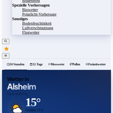
Bodenfrost
Spezielle Vorhersagen
Biowetter
Polarlicht-Vorhersage
Sonstiges
Bodenfeuchtigkeit
Luftverschmutzung
Flugwetter
24 Stunden
12-Tage
Messwerte
Pollen
Freizeitwetter
Wetter in
Alsheim
Stand: 08:00 Uhr
15°
Gefühlt 15°C