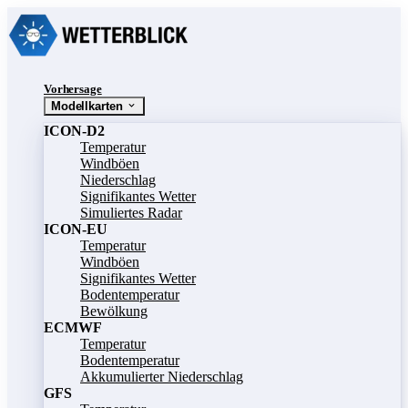
Vorhersage
Modellkarten
ICON-D2
Temperatur
Windböen
Niederschlag
Signifikantes Wetter
Simuliertes Radar
ICON-EU
Temperatur
Windböen
Signifikantes Wetter
Bodentemperatur
Bewölkung
ECMWF
Temperatur
Bodentemperatur
Akkumulierter Niederschlag
GFS