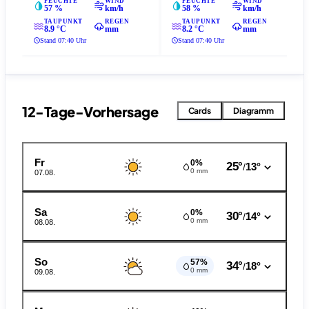
FEUCHTE
WIND
FEUCHTE
WIND
57 %
km/h
58 %
km/h
TAUPUNKT
REGEN
TAUPUNKT
REGEN
8.9 °C
mm
8.2 °C
mm
Stand 07:40 Uhr
Stand 07:40 Uhr
12-Tage-Vorhersage
Cards
Diagramm
Fr
0%
25°
13°
/
0 mm
07.08.
Sa
0%
30°
14°
/
0 mm
08.08.
So
57%
34°
18°
/
0 mm
09.08.