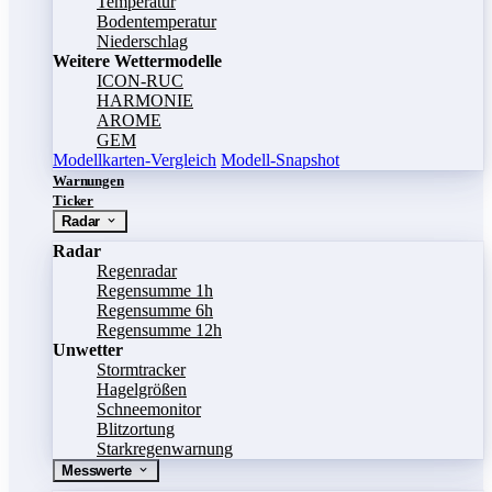
Temperatur
Bodentemperatur
Niederschlag
Weitere Wettermodelle
ICON-RUC
HARMONIE
AROME
GEM
Modellkarten-Vergleich
Modell-Snapshot
Warnungen
Ticker
Radar
Radar
Regenradar
Regensumme 1h
Regensumme 6h
Regensumme 12h
Unwetter
Stormtracker
Hagelgrößen
Schneemonitor
Blitzortung
Starkregenwarnung
Messwerte