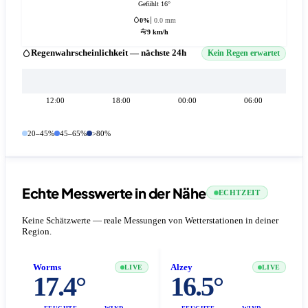
Gefühlt 16°
0%
0.0 mm
9 km/h
Regenwahrscheinlichkeit — nächste 24h
Kein Regen erwartet
12:00
18:00
00:00
06:00
20–45%
45–65%
>80%
Echte Messwerte in der Nähe
ECHTZEIT
Keine Schätzwerte — reale Messungen von Wetterstationen in deiner
Region.
Worms
Alzey
LIVE
LIVE
17.4°
16.5°