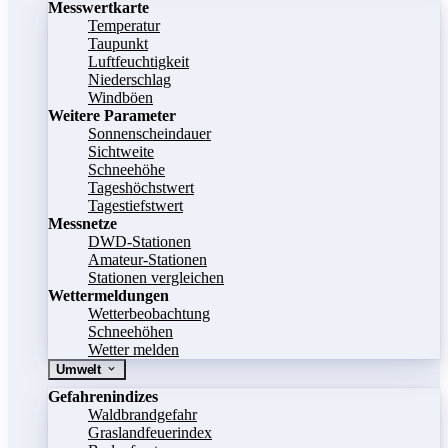
Messwertkarte
Temperatur
Taupunkt
Luftfeuchtigkeit
Niederschlag
Windböen
Weitere Parameter
Sonnenscheindauer
Sichtweite
Schneehöhe
Tageshöchstwert
Tagestiefstwert
Messnetze
DWD-Stationen
Amateur-Stationen
Stationen vergleichen
Wettermeldungen
Wetterbeobachtung
Schneehöhen
Wetter melden
Umwelt
Gefahrenindizes
Waldbrandgefahr
Graslandfeuerindex