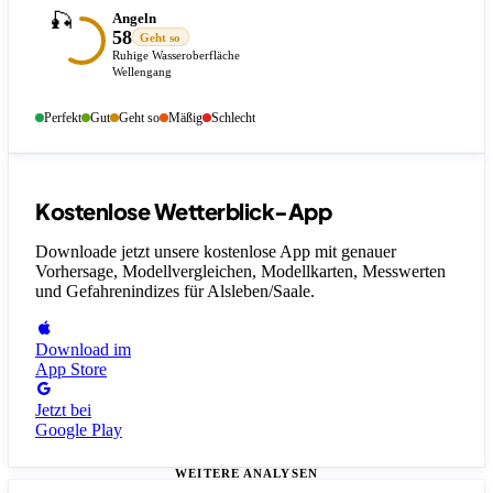
🎣
Angeln
58
Geht so
Ruhige Wasseroberfläche
Wellengang
Perfekt
Gut
Geht so
Mäßig
Schlecht
Kostenlose Wetterblick-App
Downloade jetzt unsere kostenlose App mit genauer
Vorhersage, Modellvergleichen, Modellkarten, Messwerten
und Gefahrenindizes
für Alsleben/Saale
.
Download im
App Store
Jetzt bei
Google Play
WEITERE ANALYSEN