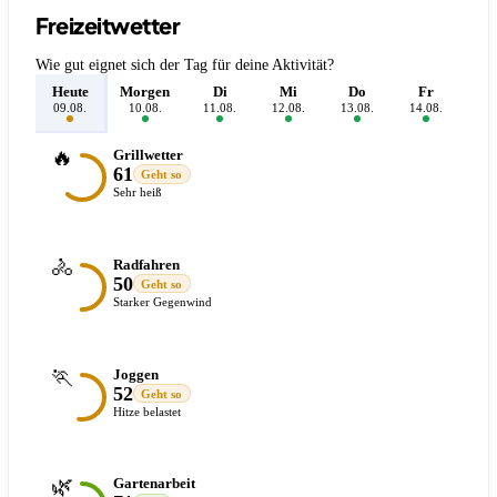
Freizeitwetter
Wie gut eignet sich der Tag für deine Aktivität?
Heute
Morgen
Di
Mi
Do
Fr
S
09.08.
10.08.
11.08.
12.08.
13.08.
14.08.
15.
🔥
Grillwetter
61
Geht so
Sehr heiß
🚴
Radfahren
50
Geht so
Starker Gegenwind
🏃
Joggen
52
Geht so
Hitze belastet
🌿
Gartenarbeit