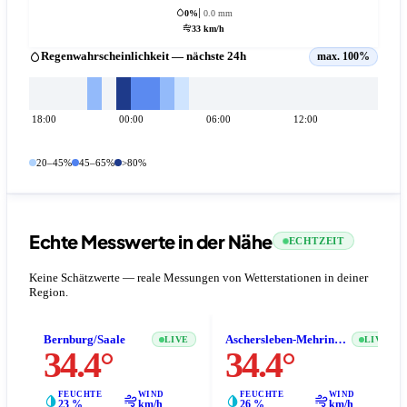
0%
0.0 mm
33 km/h
Regenwahrscheinlichkeit — nächste 24h
max. 100%
18:00
00:00
06:00
12:00
20–45%
45–65%
>80%
Echte Messwerte in der Nähe
ECHTZEIT
Keine Schätzwerte — reale Messungen von Wetterstationen in deiner
Region.
Bernburg/Saale
Aschersleben-Mehringen
LIVE
LIVE
34.4°
34.4°
FEUCHTE
WIND
FEUCHTE
WIND
23 %
km/h
26 %
km/h