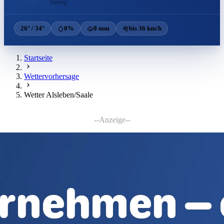
Sonnig
26° / 34°
0%
0 mm
bis 36 km/h
Startseite
Wettervorhersage
Wetter Alsleben/Saale
--Anzeige--