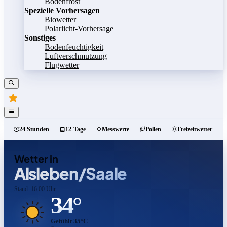
Bodenfrost
Spezielle Vorhersagen
Biowetter
Polarlicht-Vorhersage
Sonstiges
Bodenfeuchtigkeit
Luftverschmutzung
Flugwetter
24 Stunden
12-Tage
Messwerte
Pollen
Freizeitwetter
Wetter in
Alsleben/Saale
Stand: 16:00 Uhr
34°
Gefühlt 35°C