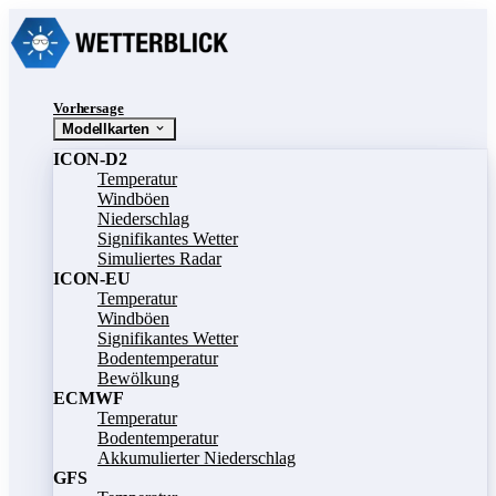
Vorhersage
Modellkarten
ICON-D2
Temperatur
Windböen
Niederschlag
Signifikantes Wetter
Simuliertes Radar
ICON-EU
Temperatur
Windböen
Signifikantes Wetter
Bodentemperatur
Bewölkung
ECMWF
Temperatur
Bodentemperatur
Akkumulierter Niederschlag
GFS