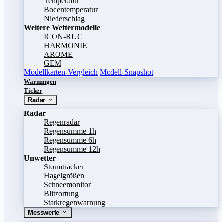
Temperatur
Bodentemperatur
Niederschlag
Weitere Wettermodelle
ICON-RUC
HARMONIE
AROME
GEM
Modellkarten-Vergleich
Modell-Snapshot
Warnungen
Ticker
Radar
Radar
Regenradar
Regensumme 1h
Regensumme 6h
Regensumme 12h
Unwetter
Stormtracker
Hagelgrößen
Schneemonitor
Blitzortung
Starkregenwarnung
Messwerte