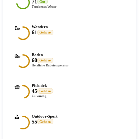
71
Gut
Trockenes Wetter
🥾
Wandern
61
Geht so
🏊
Baden
60
Geht so
Herrliche Badetemperatur
🧺
Picknick
45
Geht so
Zu windig
⛳
Outdoor-Sport
55
Geht so