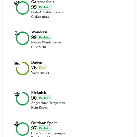
🌿
Gartenarbeit
99
Perfekt
Beste Arbeitstemperatur
Gießen nötig
🥾
Wandern
99
Perfekt
Ideales Wanderwetter
Gute Sicht
🏊
Baden
76
Gut
Warm genug
🧺
Picknick
90
Perfekt
Angenehme Temperatur
Kein Regen
⛳
Outdoor-Sport
97
Perfekt
Gute Sportbedingungen