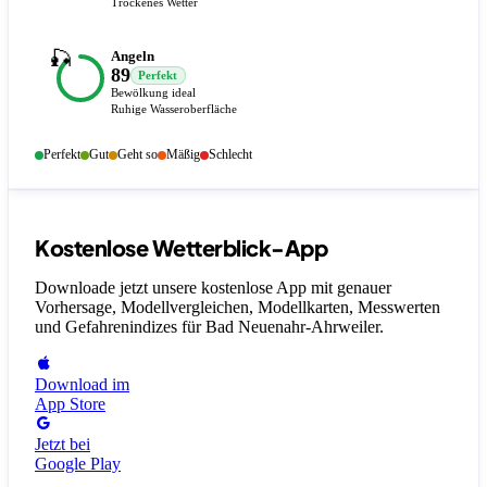
Trockenes Wetter
🎣
Angeln
89
Perfekt
Bewölkung ideal
Ruhige Wasseroberfläche
Perfekt
Gut
Geht so
Mäßig
Schlecht
Kostenlose Wetterblick-App
Downloade jetzt unsere kostenlose App mit genauer
Vorhersage, Modellvergleichen, Modellkarten, Messwerten
und Gefahrenindizes
für Bad Neuenahr-Ahrweiler
.
Download im
App Store
Jetzt bei
Google Play