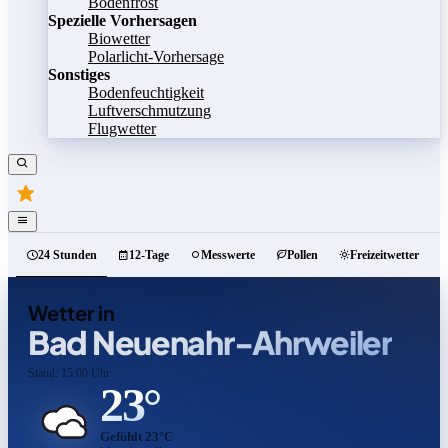
Bodenfrost
Spezielle Vorhersagen
Biowetter
Polarlicht-Vorhersage
Sonstiges
Bodenfeuchtigkeit
Luftverschmutzung
Flugwetter
24 Stunden
12-Tage
Messwerte
Pollen
Freizeitwetter
Wetter in
Bad Neuenahr-Ahrweiler
Stand: 15:00 Uhr
23°
Gefühlt 23°C