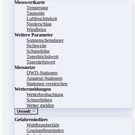
Messwertkarte
Temperatur
Taupunkt
Luftfeuchtigkeit
Niederschlag
Windböen
Weitere Parameter
Sonnenscheindauer
Sichtweite
Schneehöhe
Tageshöchstwert
Tagestiefstwert
Messnetze
DWD-Stationen
Amateur-Stationen
Stationen vergleichen
Wettermeldungen
Wetterbeobachtung
Schneehöhen
Wetter melden
Umwelt
Gefahrenindizes
Waldbrandgefahr
Graslandfeuerindex