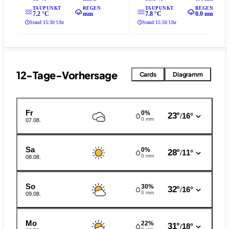
TAUPUNKT
REGEN
TAUPUNKT
REGEN
7.2 °C
mm
7.8 °C
0.0 mm
Stand 15:30 Uhr
Stand 15:50 Uhr
12-Tage-Vorhersage
Cards
Diagramm
Fr
0%
23°
16°
/
0 mm
07.08.
Sa
0%
28°
11°
/
0 mm
08.08.
So
30%
32°
16°
/
0 mm
09.08.
Mo
22%
31°
18°
/