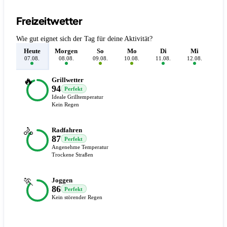
Freizeitwetter
Wie gut eignet sich der Tag für deine Aktivität?
Heute
Morgen
So
Mo
Di
Mi
D
07.08.
08.08.
09.08.
10.08.
11.08.
12.08.
13.
🔥
Grillwetter
94
Perfekt
Ideale Grilltemperatur
Kein Regen
🚴
Radfahren
87
Perfekt
Angenehme Temperatur
Trockene Straßen
🏃
Joggen
86
Perfekt
Kein störender Regen