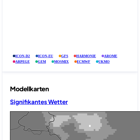
ICON-D2
ICON-EU
GFS
HARMONIE
AROME
ARPEGE
GEM
MOSMIX
ECMWF
UKMO
Modellkarten
Signifikantes Wetter