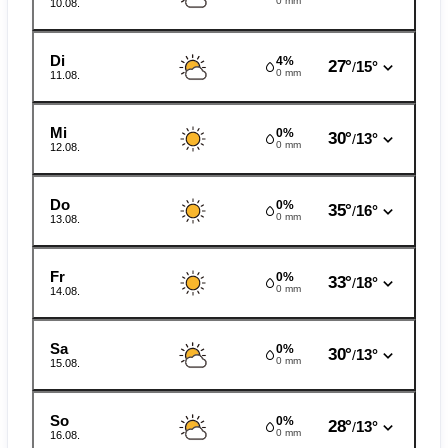
0 mm
10.08.
Di
4%
27°
15°
/
0 mm
11.08.
Mi
0%
30°
13°
/
0 mm
12.08.
Do
0%
35°
16°
/
0 mm
13.08.
Fr
0%
33°
18°
/
0 mm
14.08.
Sa
0%
30°
13°
/
0 mm
15.08.
So
0%
28°
13°
/
0 mm
16.08.