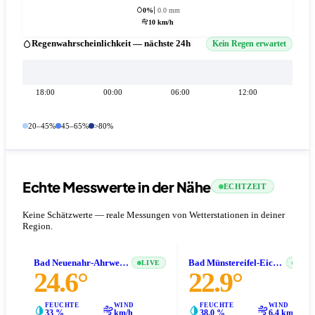
0%
0.0 mm
10 km/h
Regenwahrscheinlichkeit — nächste 24h
Kein Regen erwartet
18:00
00:00
06:00
12:00
20–45%
45–65%
>80%
Echte Messwerte in der Nähe
ECHTZEIT
Keine Schätzwerte — reale Messungen von Wetterstationen in deiner
Region.
Bad Neuenahr-Ahrweiler
Bad Münstereifel-Eichen
LIVE
LIVE
24.6°
22.9°
FEUCHTE
WIND
FEUCHTE
WIND
33 %
km/h
38.0 %
6.4 km/h