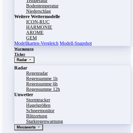
Temperatur
Bodentemperatur
Niederschlag
Weitere Wettermodelle
ICON-RUC
HARMONIE
AROME
GEM
Modellkarten-Vergleich
Modell-Snapshot
Warnungen
Ticker
Radar
Radar
Regenradar
Regensumme 1h
Regensumme 6h
Regensumme 12h
Unwetter
Stormtracker
Hagelgrößen
Schneemonitor
Blitzortung
Starkregenwarnung
Messwerte