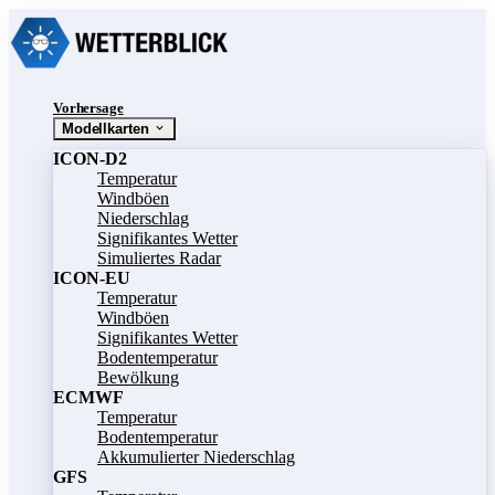
Vorhersage
Modellkarten
ICON-D2
Temperatur
Windböen
Niederschlag
Signifikantes Wetter
Simuliertes Radar
ICON-EU
Temperatur
Windböen
Signifikantes Wetter
Bodentemperatur
Bewölkung
ECMWF
Temperatur
Bodentemperatur
Akkumulierter Niederschlag
GFS