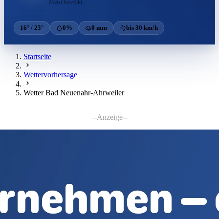
Meist bewölkt
16° / 23°
0%
0 mm
bis 30 km/h
Startseite
Wettervorhersage
Wetter Bad Neuenahr-Ahrweiler
--Anzeige--