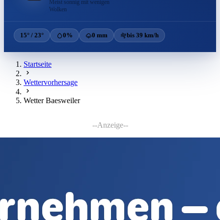
Meist sonnig mit wenigen
Wolken
15° / 23°
0%
0 mm
bis 39 km/h
Startseite
Wettervorhersage
Wetter Baesweiler
--Anzeige--