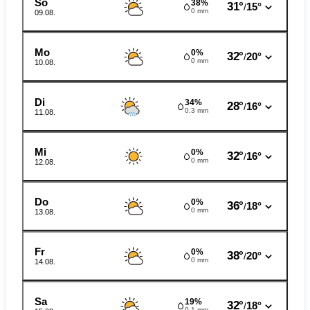
So
38%
31°
15°
/
0 mm
09.08.
Mo
0%
32°
20°
/
0 mm
10.08.
Di
34%
28°
16°
/
0.3 mm
11.08.
Mi
0%
32°
16°
/
0 mm
12.08.
Do
0%
36°
18°
/
0 mm
13.08.
Fr
0%
38°
20°
/
0 mm
14.08.
Sa
19%
32°
18°
/
0.1 mm