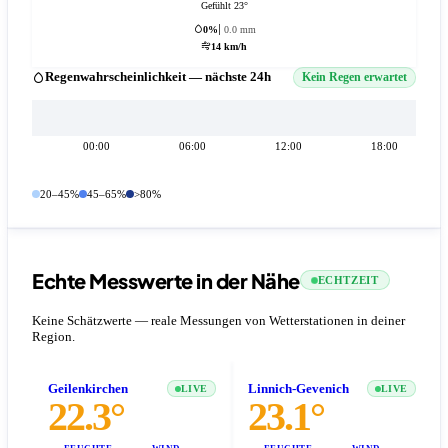
Gefühlt 23°
0%
0.0 mm
14 km/h
Regenwahrscheinlichkeit — nächste 24h
Kein Regen erwartet
00:00
06:00
12:00
18:00
20–45%
45–65%
>80%
Echte Messwerte in der Nähe
ECHTZEIT
Keine Schätzwerte — reale Messungen von Wetterstationen in deiner
Region.
Geilenkirchen
Linnich-Gevenich
LIVE
LIVE
22.3°
23.1°