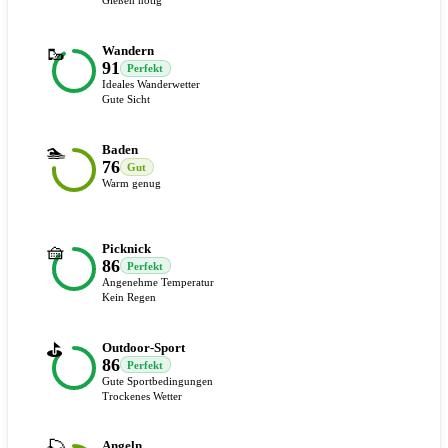
Gießen nötig
🥾
Wandern
91
Perfekt
Ideales Wanderwetter
Gute Sicht
🏊
Baden
76
Gut
Warm genug
🧺
Picknick
86
Perfekt
Angenehme Temperatur
Kein Regen
⛳
Outdoor-Sport
86
Perfekt
Gute Sportbedingungen
Trockenes Wetter
Angeln