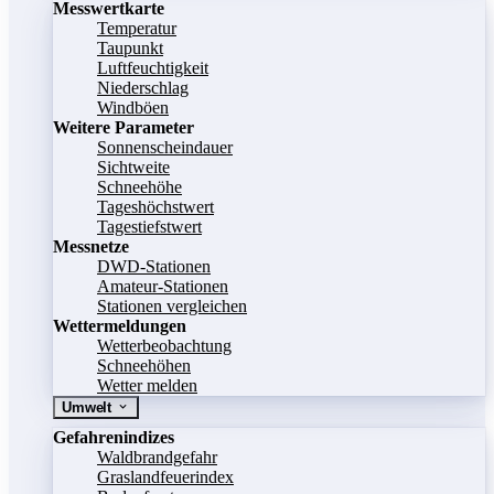
Messwertkarte
Temperatur
Taupunkt
Luftfeuchtigkeit
Niederschlag
Windböen
Weitere Parameter
Sonnenscheindauer
Sichtweite
Schneehöhe
Tageshöchstwert
Tagestiefstwert
Messnetze
DWD-Stationen
Amateur-Stationen
Stationen vergleichen
Wettermeldungen
Wetterbeobachtung
Schneehöhen
Wetter melden
Umwelt
Gefahrenindizes
Waldbrandgefahr
Graslandfeuerindex