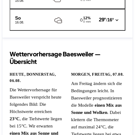
15.08.
So
12%
29°
16°
/
0 mm
16.08.
Wettervorhersage Baesweiler —
Übersicht
HEUTE, DONNERSTAG,
MORGEN, FREITAG, 07.08.
06.08.
Am Freitag ändern sich die
Die Wettervorhersage für
Bedingungen leicht. In
Baesweiler verspricht heute
Baesweiler prognostizieren
folgendes Bild: Die
die Modelle
einen Mix aus
Höchstwerte erreichen
Sonne und Wolken
. Dabei
23°C
, die Tiefstwerte liegen
klettern die Thermometer
bei 15°C. Wir erwarten
auf maximal 24°C, die
einen Mix aus Sonne und
Tiefstwerte liegen bei etwa