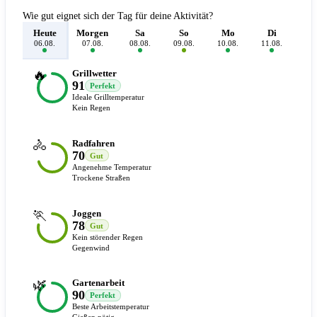
Wie gut eignet sich der Tag für deine Aktivität?
Heute
Morgen
Sa
So
Mo
Di
M
06.08.
07.08.
08.08.
09.08.
10.08.
11.08.
12.
🔥
Grillwetter
91
Perfekt
Ideale Grilltemperatur
Kein Regen
🚴
Radfahren
70
Gut
Angenehme Temperatur
Trockene Straßen
🏃
Joggen
78
Gut
Kein störender Regen
Gegenwind
🌿
Gartenarbeit
90
Perfekt
Beste Arbeitstemperatur