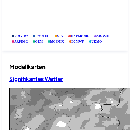
ICON-D2
ICON-EU
GFS
HARMONIE
AROME
ARPEGE
GEM
MOSMIX
ECMWF
UKMO
Modellkarten
Signifikantes Wetter