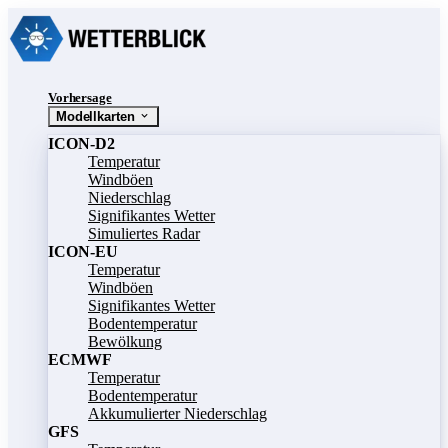
Vorhersage
Modellkarten
ICON-D2
Temperatur
Windböen
Niederschlag
Signifikantes Wetter
Simuliertes Radar
ICON-EU
Temperatur
Windböen
Signifikantes Wetter
Bodentemperatur
Bewölkung
ECMWF
Temperatur
Bodentemperatur
Akkumulierter Niederschlag
GFS