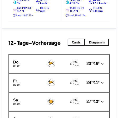
FEUCHTE
WIND
FEUCHTE
WIND
%
km/h
47.0 %
12.9 km/h
TAUPUNKT
REGEN
TAUPUNKT
REGEN
8.2 °C
mm
11.2 °C
0.0 mm
Stand 19:00 Uhr
Stand 18:40 Uhr
12-Tage-Vorhersage
Cards
Diagramm
Do
0%
23°
15°
/
0 mm
06.08.
Fr
0%
24°
11°
/
0 mm
07.08.
Sa
0%
27°
13°
/
0 mm
08.08.