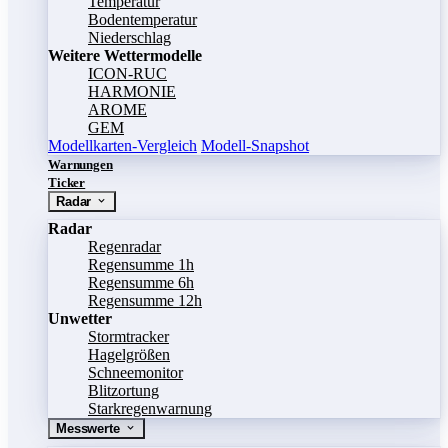
Temperatur
Bodentemperatur
Niederschlag
Weitere Wettermodelle
ICON-RUC
HARMONIE
AROME
GEM
Modellkarten-Vergleich
Modell-Snapshot
Warnungen
Ticker
Radar
Radar
Regenradar
Regensumme 1h
Regensumme 6h
Regensumme 12h
Unwetter
Stormtracker
Hagelgrößen
Schneemonitor
Blitzortung
Starkregenwarnung
Messwerte