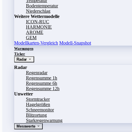
Temperatur
Bodentemperatur
Niederschlag
Weitere Wettermodelle
ICON-RUC
HARMONIE
AROME
GEM
Modellkarten-Vergleich
Modell-Snapshot
Warnungen
Ticker
Radar
Radar
Regenradar
Regensumme 1h
Regensumme 6h
Regensumme 12h
Unwetter
Stormtracker
Hagelgrößen
Schneemonitor
Blitzortung
Starkregenwarnung
Messwerte