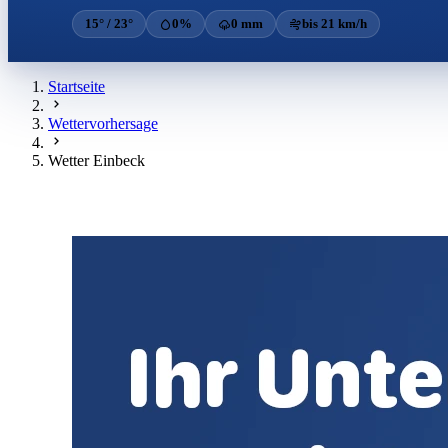
15° / 23°
0%
0 mm
bis 21 km/h
Startseite
Wettervorhersage
Wetter Einbeck