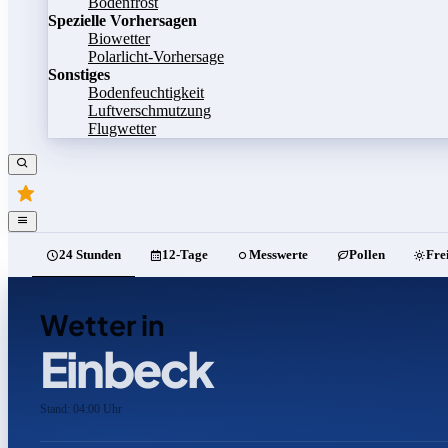
Bodenfrost
Spezielle Vorhersagen
Biowetter
Polarlicht-Vorhersage
Sonstiges
Bodenfeuchtigkeit
Luftverschmutzung
Flugwetter
24 Stunden
12-Tage
Messwerte
Pollen
Fre
Wetter in
Einbeck
Stand: 04:00 Uhr