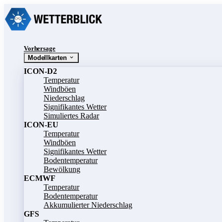
Vorhersage
Modellkarten
ICON-D2
Temperatur
Windböen
Niederschlag
Signifikantes Wetter
Simuliertes Radar
ICON-EU
Temperatur
Windböen
Signifikantes Wetter
Bodentemperatur
Bewölkung
ECMWF
Temperatur
Bodentemperatur
Akkumulierter Niederschlag
GFS