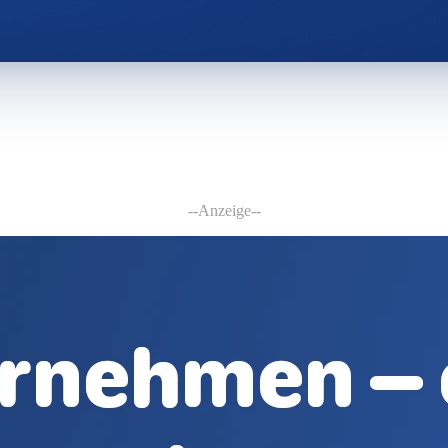
--Anzeige--