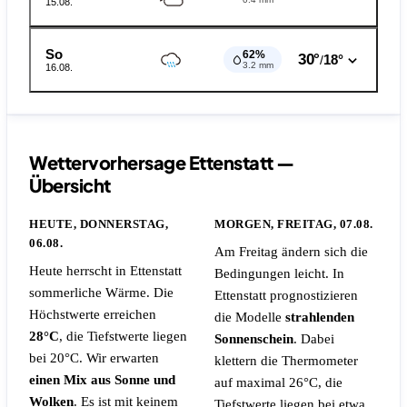
15.08.
So
62%
30°
18°
/
3.2 mm
16.08.
Wettervorhersage Ettenstatt —
Übersicht
HEUTE, DONNERSTAG,
MORGEN, FREITAG, 07.08.
06.08.
Am Freitag ändern sich die
Heute herrscht in Ettenstatt
Bedingungen leicht. In
sommerliche Wärme. Die
Ettenstatt prognostizieren
Höchstwerte erreichen
die Modelle
strahlenden
28°C
, die Tiefstwerte liegen
Sonnenschein
. Dabei
bei 20°C. Wir erwarten
klettern die Thermometer
einen Mix aus Sonne und
auf maximal 26°C, die
Wolken
.
Es ist mit keinem
Tiefstwerte liegen bei etwa