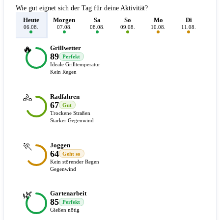
Wie gut eignet sich der Tag für deine Aktivität?
Heute
Morgen
Sa
So
Mo
Di
M
06.08.
07.08.
08.08.
09.08.
10.08.
11.08.
12.
🔥
Grillwetter
89
Perfekt
Ideale Grilltemperatur
Kein Regen
🚴
Radfahren
67
Gut
Trockene Straßen
Starker Gegenwind
🏃
Joggen
64
Geht so
Kein störender Regen
Gegenwind
🌿
Gartenarbeit
85
Perfekt
Gießen nötig