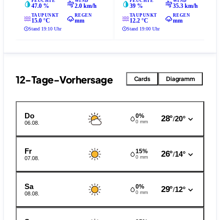
FEUCHTE
WIND
FEUCHTE
WIND
47.0 %
2.0 km/h
39 %
35.3 km/h
TAUPUNKT
REGEN
TAUPUNKT
REGEN
15.0 °C
mm
12.2 °C
mm
Stand 19:10 Uhr
Stand 19:00 Uhr
12-Tage-Vorhersage
Cards
Diagramm
Do
0%
28°
20°
/
0 mm
06.08.
Fr
15%
26°
14°
/
0 mm
07.08.
Sa
0%
29°
12°
/
0 mm
08.08.