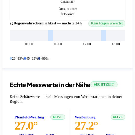
Gefühlt 25°
0%
0.0 mm
15 km/h
Regenwahrscheinlichkeit — nächste 24h
Kein Regen erwartet
00:00
06:00
12:00
18:00
20–45%
45–65%
>80%
Echte Messwerte in der Nähe
ECHTZEIT
Keine Schätzwerte — reale Messungen von Wetterstationen in deiner
Region.
Pleinfeld-Walting
Weißenburg
LIVE
LIVE
27.0°
27.2°