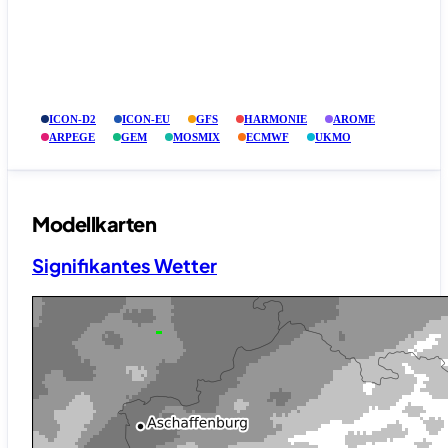
ICON-D2
ICON-EU
GFS
HARMONIE
AROME
ARPEGE
GEM
MOSMIX
ECMWF
UKMO
Modellkarten
Signifikantes Wetter