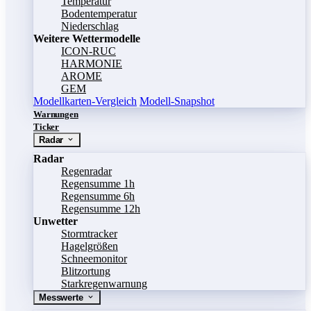
Temperatur
Bodentemperatur
Niederschlag
Weitere Wettermodelle
ICON-RUC
HARMONIE
AROME
GEM
Modellkarten-Vergleich
Modell-Snapshot
Warnungen
Ticker
Radar
Radar
Regenradar
Regensumme 1h
Regensumme 6h
Regensumme 12h
Unwetter
Stormtracker
Hagelgrößen
Schneemonitor
Blitzortung
Starkregenwarnung
Messwerte