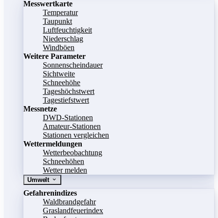
Messwertkarte
Temperatur
Taupunkt
Luftfeuchtigkeit
Niederschlag
Windböen
Weitere Parameter
Sonnenscheindauer
Sichtweite
Schneehöhe
Tageshöchstwert
Tagestiefstwert
Messnetze
DWD-Stationen
Amateur-Stationen
Stationen vergleichen
Wettermeldungen
Wetterbeobachtung
Schneehöhen
Wetter melden
Umwelt
Gefahrenindizes
Waldbrandgefahr
Graslandfeuerindex