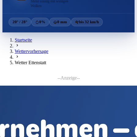
Meist sonnig mit wenigen
Wolken
20° / 28°
0%
0 mm
bis 32 km/h
Startseite
Wettervorhersage
Wetter Ettenstatt
--Anzeige--