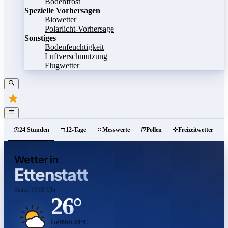
Bodenfrost
Spezielle Vorhersagen
Biowetter
Polarlicht-Vorhersage
Sonstiges
Bodenfeuchtigkeit
Luftverschmutzung
Flugwetter
24 Stunden
12-Tage
Messwerte
Pollen
Freizeitwetter
Wetter in
Ettenstatt
Stand: 19:00 Uhr
26°
Gefühlt 28°C