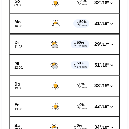
So
25%
32°
16°
/
0 mm
09.08.
Mo
50%
31°
19°
/
0 mm
10.08.
Di
50%
29°
17°
/
0.6 mm
11.08.
Mi
50%
31°
16°
/
1.6 mm
12.08.
Do
0%
33°
15°
/
0 mm
13.08.
Fr
0%
33°
18°
/
0 mm
14.08.
Sa
0%
34°
18°
/
0.4 mm