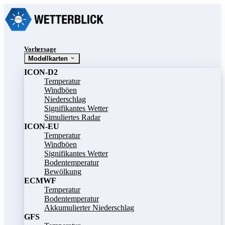
Vorhersage
Modellkarten
ICON-D2
Temperatur
Windböen
Niederschlag
Signifikantes Wetter
Simuliertes Radar
ICON-EU
Temperatur
Windböen
Signifikantes Wetter
Bodentemperatur
Bewölkung
ECMWF
Temperatur
Bodentemperatur
Akkumulierter Niederschlag
GFS