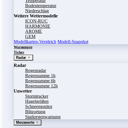
Temperatur
Bodentemperatur
Niederschlag
Weitere Wettermodelle
ICON-RUC
HARMONIE
AROME
GEM
Modellkarten-Vergleich
Modell-Snapshot
Warnungen
Ticker
Radar
Radar
Regenradar
Regensumme 1h
Regensumme 6h
Regensumme 12h
Unwetter
Stormtracker
Hagelgrößen
Schneemonitor
Blitzortung
Starkregenwarnung
Messwerte