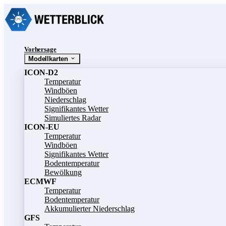
Vorhersage
Modellkarten
ICON-D2
Temperatur
Windböen
Niederschlag
Signifikantes Wetter
Simuliertes Radar
ICON-EU
Temperatur
Windböen
Signifikantes Wetter
Bodentemperatur
Bewölkung
ECMWF
Temperatur
Bodentemperatur
Akkumulierter Niederschlag
GFS