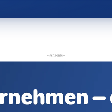
--Anzeige--