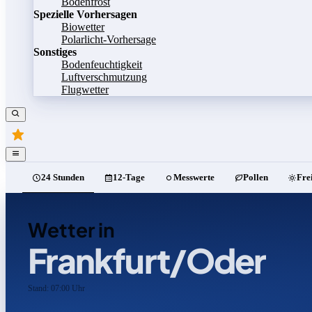
Bodenfrost
Spezielle Vorhersagen
Biowetter
Polarlicht-Vorhersage
Sonstiges
Bodenfeuchtigkeit
Luftverschmutzung
Flugwetter
24 Stunden
12-Tage
Messwerte
Pollen
Fre
Wetter in
Frankfurt/Oder
Stand: 07:00 Uhr