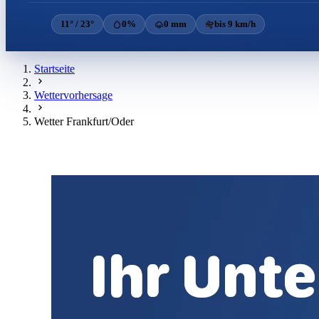
11° / 23°
0%
0 mm
bis 9 km/h
Startseite
Wettervorhersage
Wetter Frankfurt/Oder