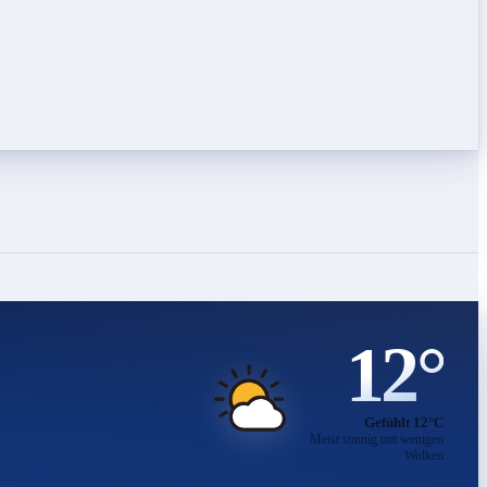
12°
Gefühlt 12°C
Meist sonnig mit wenigen
Wolken